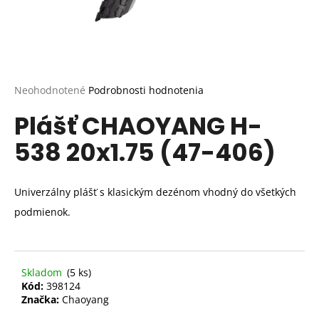
Priemerné
Neohodnotené
Podrobnosti hodnotenia
hodnotenie
Plášť CHAOYANG H-
produktu
je
538 20x1.75 (47-406)
0,0
z
5
hviezdičiek.
Univerzálny plášť s klasickým dezénom vhodný do všetkých
podmienok.
Skladom
(5 ks)
Kód:
398124
Značka:
Chaoyang