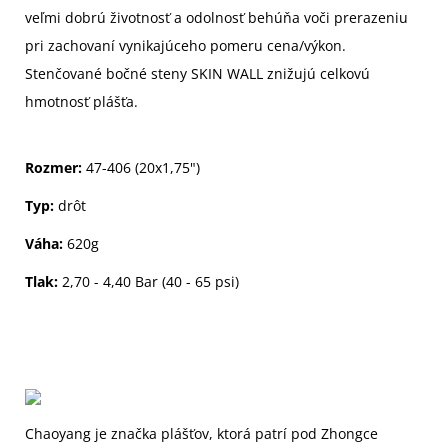
veľmi dobrú životnosť a odolnosť behúňa voči prerazeniu
pri zachovaní vynikajúceho pomeru cena/výkon.
Stenčované bočné steny SKIN WALL znižujú celkovú
hmotnosť plášťa.
Rozmer:
47-406 (20x1,75")
Typ:
drôt
Váha:
620g
Tlak:
2,70 - 4,40 Bar (40 - 65 psi)
Chaoyang je značka plášťov, ktorá patrí pod Zhongce