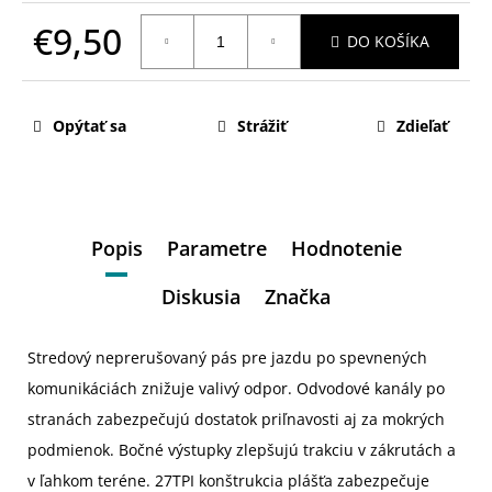
€9,50
DO KOŠÍKA
Jednotková
cena:
Opýtať sa
Strážiť
Zdieľať
Popis
Parametre
Hodnotenie
Diskusia
Značka
Stredový neprerušovaný pás pre jazdu po spevnených
komunikáciách znižuje valivý odpor. Odvodové kanály po
stranách zabezpečujú dostatok priľnavosti aj za mokrých
podmienok. Bočné výstupky zlepšujú trakciu v zákrutách a
v ľahkom teréne. 27TPI konštrukcia plášťa zabezpečuje