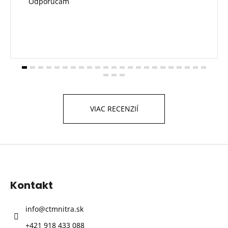
Odporúčam
VIAC RECENZIÍ
Z
á
p
Kontakt
ä
t
info
@
ctmnitra.sk
i
+421 918 433 088