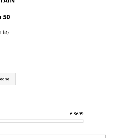
TAIN
 50
1 ks)
cedne
€
3699