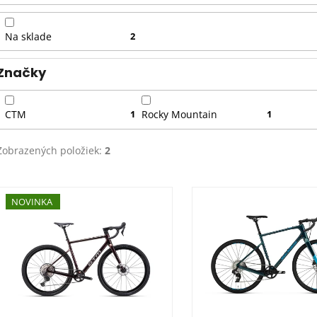
o
d
Na sklade
2
u
k
Značky
t
o
CTM
1
Rocky Mountain
1
v
Zobrazených položiek:
2
V
ý
NOVINKA
p
i
s
p
r
o