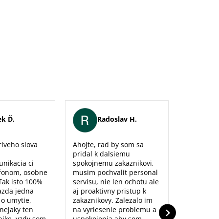
k Ď.
Radoslav H.
Er
iveho slova
Ahojte, rad by som sa
Maximálna
pridal k dalsiemu
naozaj sm
unikacia ci
spokojnemu zakaznikovi,
predajne,
fonom, osobne
musim pochvalit personal
poradenst
Tak isto 100%
servisu, nie len ochotu ale
prístup to
azda jedna
aj proaktivny pristup k
dolu. Ďak
o o umytie,
zakaznikovy. Zalezalo im
nejaky ten
na vyriesenie problemu a
ike, vzdy som
uspokojenia aby som