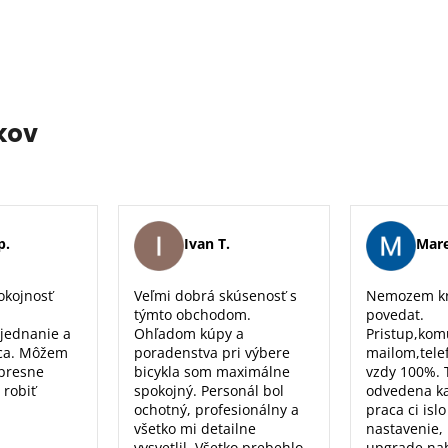
kov
p.
Ivan T.
Mare
okojnosť
Veľmi dobrá skúsenosť s
Nemozem kr
týmto obchodom.
povedat.
 jednanie a
Ohľadom kúpy a
Pristup,kom
ca. Môžem
poradenstva pri výbere
mailom,tele
 presne
bicykla som maximálne
vzdy 100%. 
 robiť
spokojný. Personál bol
odvedena k
ochotný, profesionálny a
praca ci isl
všetko mi detailne
nastavenie, 
vysvetlil. Všetko prebehlo
upgrade nab