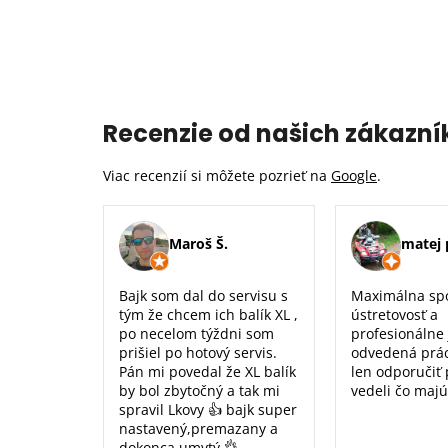
Recenzie od našich zákazní
Viac recenzií si môžete pozrieť na
Google
.
Maroš Š.
matej 
Bajk som dal do servisu s
Maximálna sp
tým že chcem ich balík XL ,
ústretovosť a
po necelom týždni som
profesionálne
prišiel po hotový servis.
odvedená prá
Pán mi povedal že XL balík
len odporučiť
by bol zbytočný a tak mi
vedeli čo majú
spravil Lkovy 👍 bajk super
nastavený,premazany a
dokonca umytý 👌