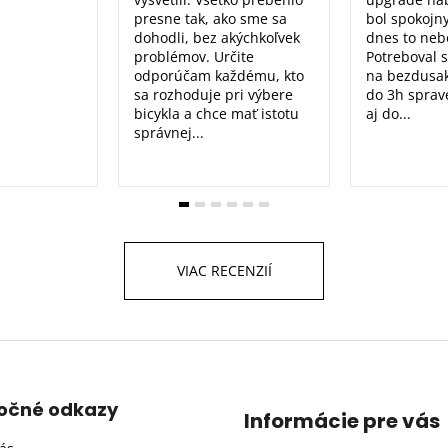
presne tak, ako sme sa
bol spokojn
dohodli, bez akýchkoľvek
dnes to nebo
problémov. Určite
Potreboval 
odporúčam každému, kto
na bezdusak
sa rozhoduje pri výbere
do 3h sprav
bicykla a chce mať istotu
aj do...
správnej...
VIAC RECENZIÍ
točné odkazy
Informácie pre vás