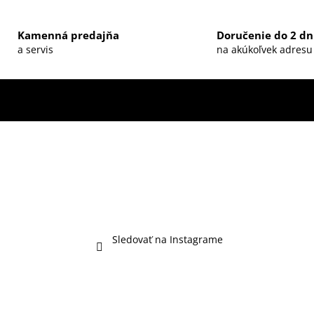
v
l
Kamenná predajňa
Doručenie do 2 dn
á
a servis
na akúkoľvek adresu
d
a
c
i
e
p
r
v
k
y
v
ý
Sledovať na Instagrame
p
i
s
u