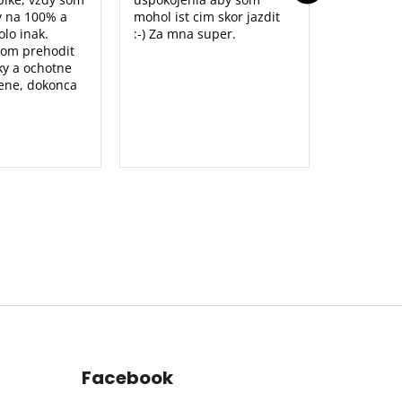
y na 100% a
mohol ist cim skor jazdit
lo inak.
:-) Za mna super.
som prehodit
y a ochotne
ene, dokonca
Facebook