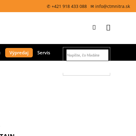
✆ +421 918 433 088 ✉ info@ctmnitra.sk
Prihlásenie
Nákupný
Výpredaj
Servis
košík
HĽADAŤ