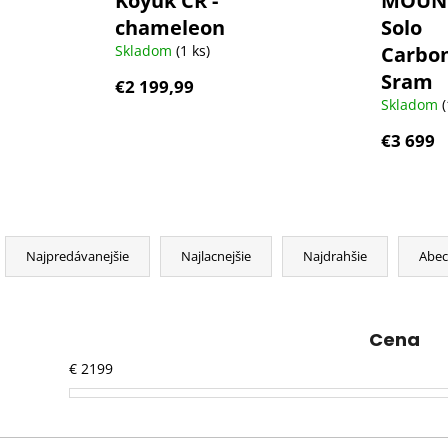
Koyuk CR -
MOUN
chameleon
Solo
Skladom
(1 ks)
Carbon
Sram
€2 199,99
Skladom
(
€3 699
R
a
Najpredávanejšie
Najlacnejšie
Najdrahšie
Abe
d
e
n
Cena
i
€
2199
e
p
r