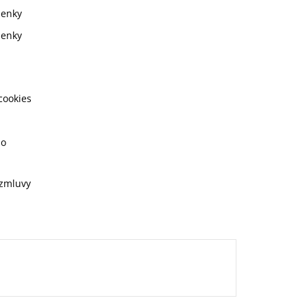
ienky
ienky
cookies
ho
 zmluvy