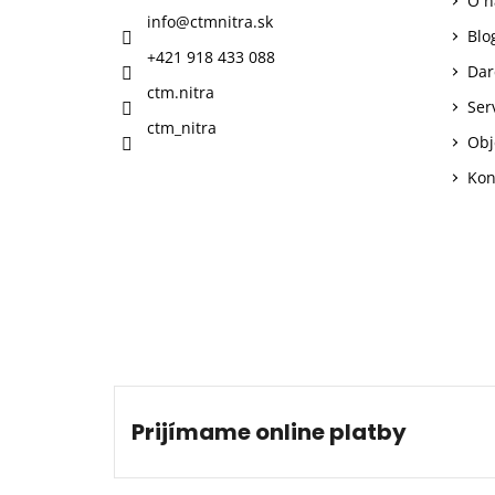
O n
t
info
@
ctmnitra.sk
i
Blo
+421 918 433 088
e
Dar
ctm.nitra
Ser
ctm_nitra
Obj
Kon
Prijímame online platby