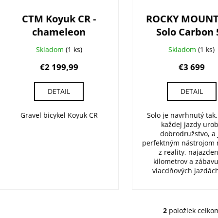
d
CTM Koyuk CR -
ROCKY MOUNT
u
chameleon
Solo Carbon 
k
Sram
t
Skladom
(1 ks)
Skladom
(1 ks)
o
€2 199,99
€3 699
v
DETAIL
DETAIL
Gravel bicykel Koyuk CR
Solo je navrhnutý tak,
každej jazdy urob
dobrodružstvo, a 
perfektným nástrojom 
z reality, najazde
kilometrov a zábavu
viacdňových jazdách.
2
položiek celko
O