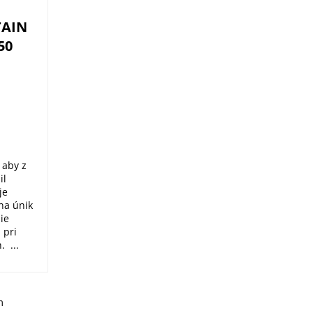
AIN
50
 aby z
il
je
na únik
nie
 pri
 ...
m