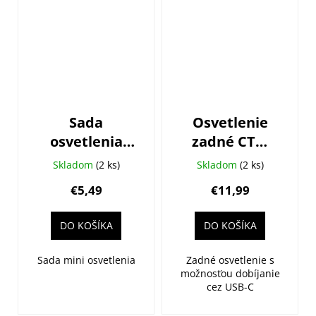
Sada
Osvetlenie
osvetlenia
zadné CTM
CTM Pinn,
Straze, 20lm,
Skladom
(2 ks)
Skladom
(2 ks)
5lm a 1,6lm
USB-C
€5,49
€11,99
DO KOŠÍKA
DO KOŠÍKA
Sada mini osvetlenia
Zadné osvetlenie s
možnosťou dobíjanie
cez USB-C