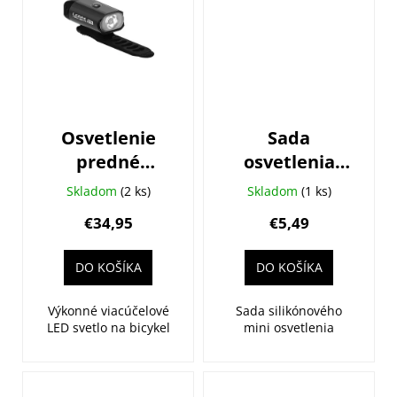
Osvetlenie
Sada
predné
osvetlenia
LEZYNE Mini
CTM Ufo,
Skladom
(2 ks)
Skladom
(1 ks)
Drive 400XL
modré
€34,95
€5,49
DO KOŠÍKA
DO KOŠÍKA
Výkonné viacúčelové
Sada silikónového
LED svetlo na bicykel
mini osvetlenia