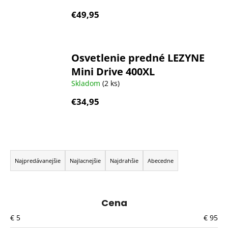
€49,95
Osvetlenie predné LEZYNE
Mini Drive 400XL
Skladom
(2 ks)
€34,95
R
a
Najpredávanejšie
Najlacnejšie
Najdrahšie
Abecedne
d
e
n
Cena
i
€
5
€
95