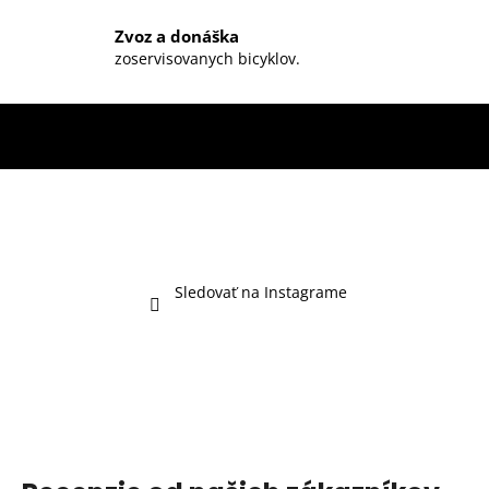
v
ý
Zvoz a donáška
zoservisovanych bicyklov.
p
i
s
u
Sledovať na Instagrame