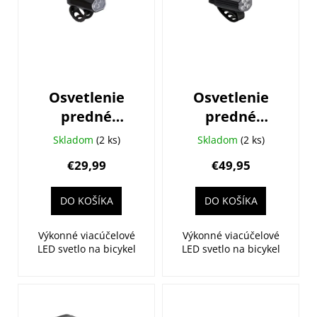
i
s
p
r
o
Osvetlenie
Osvetlenie
d
predné
predné
u
LEZYNE KTV
LEZYNE
k
Skladom
(2 ks)
Skladom
(2 ks)
Drive Pro
Fusion Pro
t
€29,99
€49,95
300+
600+
o
v
DO KOŠÍKA
DO KOŠÍKA
Výkonné viacúčelové
Výkonné viacúčelové
LED svetlo na bicykel
LED svetlo na bicykel