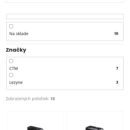
e
p
r
o
d
Na sklade
10
u
k
Značky
t
o
v
CTM
7
Lezyne
3
Zobrazených položiek:
10
V
ý
p