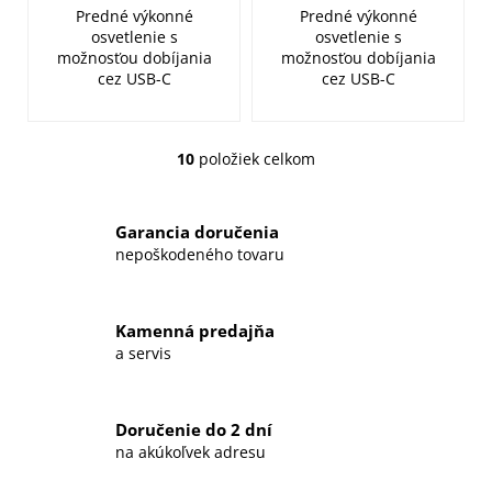
Predné výkonné
Predné výkonné
osvetlenie s
osvetlenie s
možnosťou dobíjania
možnosťou dobíjania
cez USB-C
cez USB-C
10
položiek celkom
O
v
l
Garancia doručenia
á
nepoškodeného tovaru
d
a
c
Kamenná predajňa
i
a servis
e
p
r
Doručenie do 2 dní
v
na akúkoľvek adresu
k
y