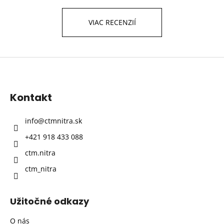
VIAC RECENZIÍ
Z
á
p
Kontakt
ä
t
info
@
ctmnitra.sk
i
+421 918 433 088
e
ctm.nitra
ctm_nitra
Užitočné odkazy
O nás