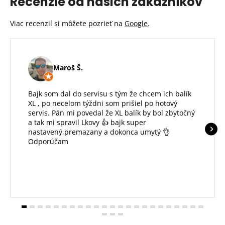
Recenzie od našich zákazníkov
Viac recenzií si môžete pozrieť na
Google
.
Maroš Š.
Bajk som dal do servisu s tým že chcem ich balík
XL , po necelom týždni som prišiel po hotový
servis. Pán mi povedal že XL balík by bol zbytočný
a tak mi spravil Lkovy 👍 bajk super
nastavený,premazany a dokonca umytý 👌
Odporúčam