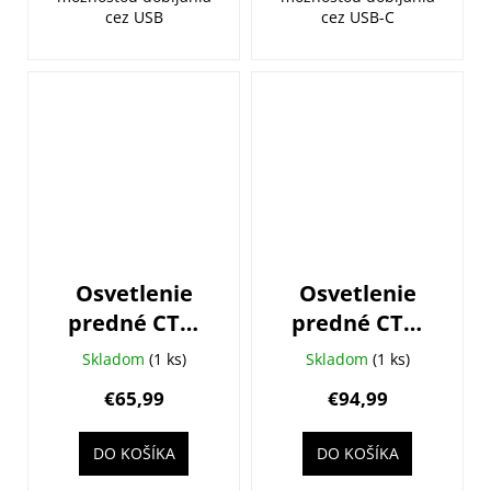
cez USB
cez USB-C
Osvetlenie
Osvetlenie
predné CTM
predné CTM
R:AMP 12,
D:AMP 16,
Skladom
(1 ks)
Skladom
(1 ks)
1200lm, USB-C
1600lm, USB-C
€65,99
€94,99
DO KOŠÍKA
DO KOŠÍKA