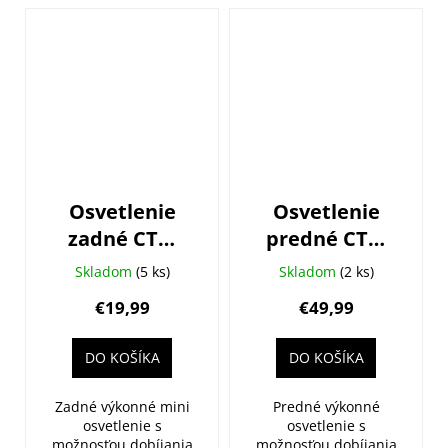
Osvetlenie
Osvetlenie
zadné CTM
predné CTM
Pixel, 20lm,
R:AMP 8,
Skladom
(5 ks)
Skladom
(2 ks)
USB
800lm, USB-C
€19,99
€49,99
DO KOŠÍKA
DO KOŠÍKA
Zadné výkonné mini
Predné výkonné
osvetlenie s
osvetlenie s
možnosťou dobíjania
možnosťou dobíjania