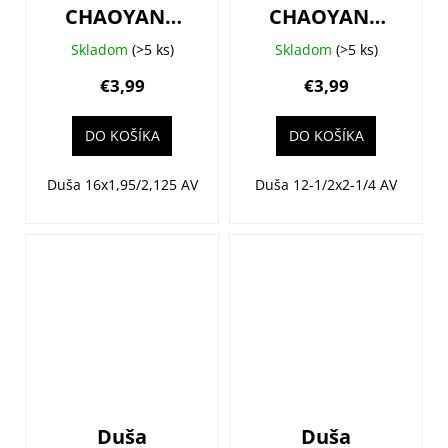
CHAOYANG
CHAOYANG
16x1,95/2,125
12-1/2x2-1/4
Skladom
(>5 ks)
Skladom
(>5 ks)
(50/54-305)
(57-203) AV33
€3,99
€3,99
AV33
DO KOŠÍKA
DO KOŠÍKA
Duša 16x1,95/2,125 AV
Duša 12-1/2x2-1/4 AV
Duša
Duša