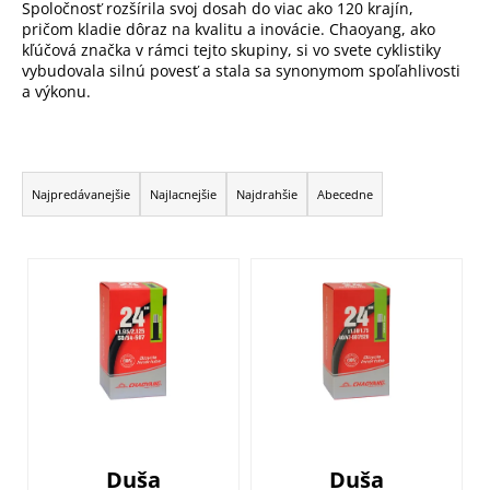
Spoločnosť rozšírila svoj dosah do viac ako 120 krajín,
pričom kladie dôraz na kvalitu a inovácie. Chaoyang, ako
kľúčová značka v rámci tejto skupiny, si vo svete cyklistiky
vybudovala silnú povesť a stala sa synonymom spoľahlivosti
a výkonu.
R
a
Najpredávanejšie
Najlacnejšie
Najdrahšie
Abecedne
d
e
V
n
ý
i
p
e
i
p
s
r
p
o
r
d
o
u
Duša
Duša