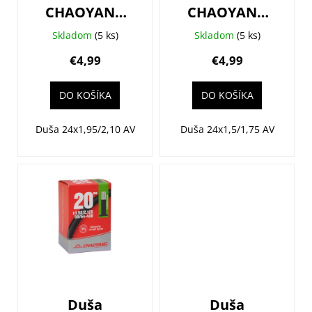
d
k
CHAOYANG
CHAOYANG
u
t
24x1,95/2,125
24x1,50/1,75
k
Skladom
(5 ks)
Skladom
(5 ks)
o
(50/54-507)
(40/47-
t
€4,99
€4,99
v
AV33
507/520) AV33
o
v
DO KOŠÍKA
DO KOŠÍKA
Duša 24x1,95/2,10 AV
Duša 24x1,5/1,75 AV
Duša
Duša