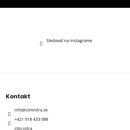
c
n
i
i
e
e
p
r
v
k
Sledovať na Instagrame
y
v
ý
p
i
Z
s
á
u
p
Kontakt
ä
t
info
@
ctmnitra.sk
i
+421 918 433 088
e
ctm.nitra