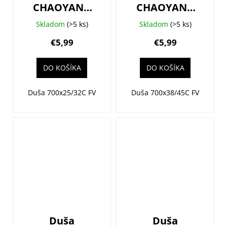
CHAOYANG
CHAOYANG
700x25/32C
700x38/45C
Skladom
(>5 ks)
Skladom
(>5 ks)
(25/32-
(38/45-
€5,99
€5,99
622/630) AV40
622/630) FV48
DO KOŠÍKA
DO KOŠÍKA
Duša 700x25/32C FV
Duša 700x38/45C FV
Duša
Duša