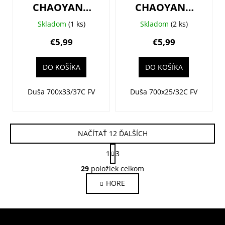
CHAOYANG
CHAOYANG
700x33/37C
700x25/32C
Skladom
(1 ks)
Skladom
(2 ks)
(33/37-
(25/32-
€5,99
€5,99
622/630) FV48
622/630) FV48
DO KOŠÍKA
DO KOŠÍKA
Duša 700x33/37C FV
Duša 700x25/32C FV
NAČÍTAŤ 12 ĎALŠÍCH
S
1
3
t
O
r
29
položiek celkom
v
á
HORE
l
n
k
á
o
d
v
a
a