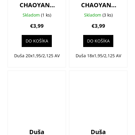
CHAOYANG
CHAOYANG
20x1,95/2,125
18x1,95/2,125
Skladom
(1 ks)
Skladom
(3 ks)
(50/54-406)
(50/54-355)
€3,99
€3,99
AV33
AV33
DO KOŠÍKA
DO KOŠÍKA
Duša 20x1,95/2,125 AV
Duša 18x1,95/2,125 AV
Duša
Duša