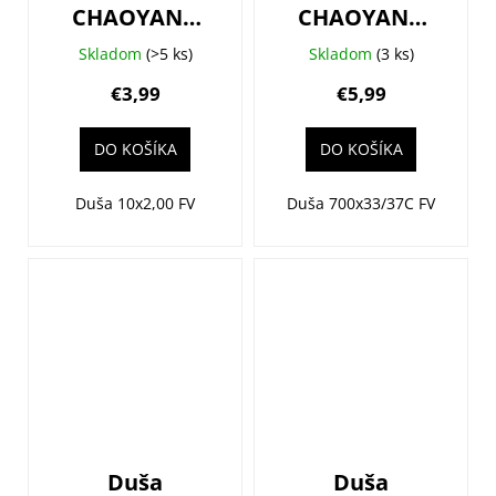
CHAOYANG
CHAOYANG
10x2,0 (54-
700x33/37C
Skladom
(>5 ks)
Skladom
(3 ks)
152) AV33
(33/37-
€3,99
€5,99
622/630) AV40
DO KOŠÍKA
DO KOŠÍKA
Duša 10x2,00 FV
Duša 700x33/37C FV
Duša
Duša