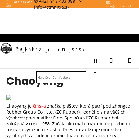
✆ +421 918 433 088 ✉
K
Prejsť
+421 918 433
info@ctmnitra.sk
088
info
@
ctmnitra.sk
na
o
obsah
Späť
š
í
k
Bajkshop je len jeden...
Nákupný
M
Prihlásenie
košík
HĽADAŤ
Chaoyang
Chaoyang je
čínska
značka plášťov, ktorá patrí pod Zhongce
Rubber Group Co., Ltd. (ZC Rubber), jedného z najväčších
výrobcov pneumatík v Číne. Spoločnosť ZC Rubber bola
založená v roku 1958. Začala ako malá továreň a v priebehu
rokov sa výrazne rozrástla. Dnes prevádzkuje množstvo
výrobných zariadení a zamestnáva tisíce pracovníkov.