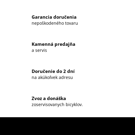
v
l
Garancia doručenia
á
nepoškodeného tovaru
d
a
c
Kamenná predajňa
i
a servis
e
p
r
Doručenie do 2 dní
v
na akúkoľvek adresu
k
y
v
ý
Zvoz a donáška
zoservisovanych bicyklov.
p
i
s
u