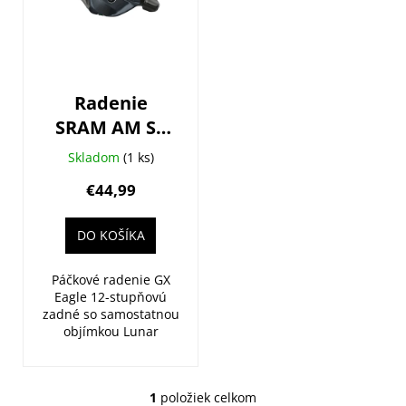
s
p
r
o
Radenie
d
SRAM AM SL
u
GX Eagle
k
Skladom
(1 ks)
Trigger Lunar
t
€44,99
o
v
DO KOŠÍKA
Páčkové radenie GX
Eagle 12-stupňovú
zadné so samostatnou
objímkou Lunar
1
položiek celkom
O