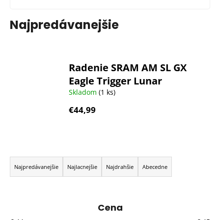
Najpredávanejšie
Radenie SRAM AM SL GX
Eagle Trigger Lunar
Skladom
(1 ks)
€44,99
R
a
Najpredávanejšie
Najlacnejšie
Najdrahšie
Abecedne
d
e
n
Cena
i