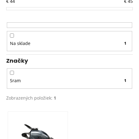
€
44
€
45
e
p
r
o
d
Na sklade
1
u
k
Značky
t
o
v
Sram
1
Zobrazených položiek:
1
V
ý
p
i