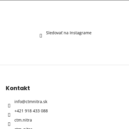
Sledovať na Instagrame
Z
á
p
Kontakt
ä
t
info
@
ctmnitra.sk
i
+421 918 433 088
e
ctm.nitra