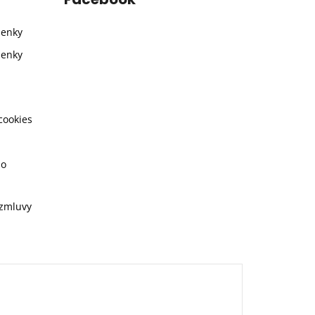
ienky
ienky
cookies
ho
 zmluvy