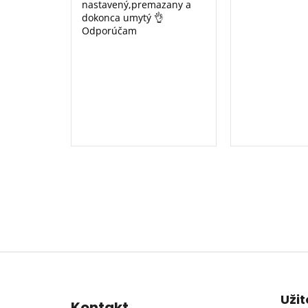
nastavený,premazany a
dokonca umytý 👌
Odporúčam
Z
á
p
Uži
Kontakt