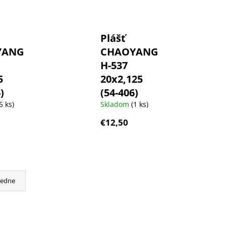
Plášť
YANG
CHAOYANG
H-537
5
20x2,125
)
(54-406)
5 ks)
Skladom
(1 ks)
€12,50
cedne