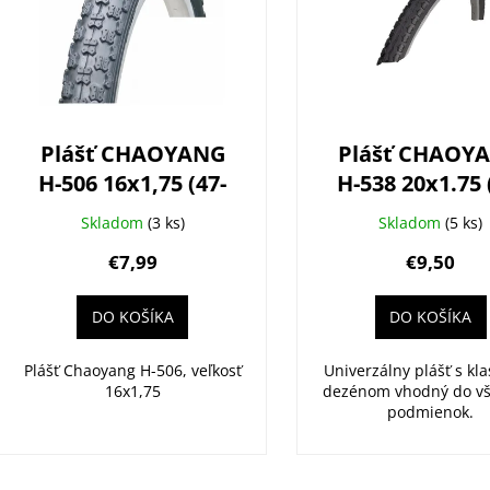
s
p
r
o
d
Plášť CHAOYANG
Plášť CHAOY
u
H-506 16x1,75 (47-
H-538 20x1.75 
k
305)
406)
t
Skladom
(3 ks)
Skladom
(5 ks)
o
€7,99
€9,50
v
DO KOŠÍKA
DO KOŠÍKA
Plášť Chaoyang H-506, veľkosť
Univerzálny plášť s kl
16x1,75
dezénom vhodný do vš
podmienok.