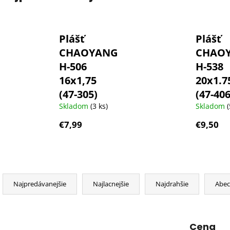
Plášť
Plášť
CHAOYANG
CHAO
H-506
H-538
16x1,75
20x1.7
(47-305)
(47-406
Skladom
(3 ks)
Skladom
(
€7,99
€9,50
R
a
Najpredávanejšie
Najlacnejšie
Najdrahšie
Abe
d
e
n
Cena