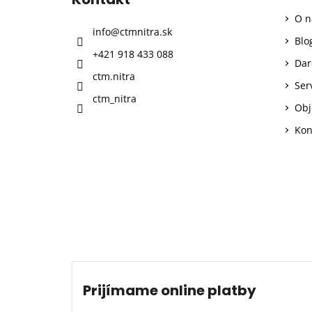
ä
O n
t
info
@
ctmnitra.sk
i
Blo
+421 918 433 088
e
Dar
ctm.nitra
Ser
ctm_nitra
Obj
Kon
Prijímame online platby