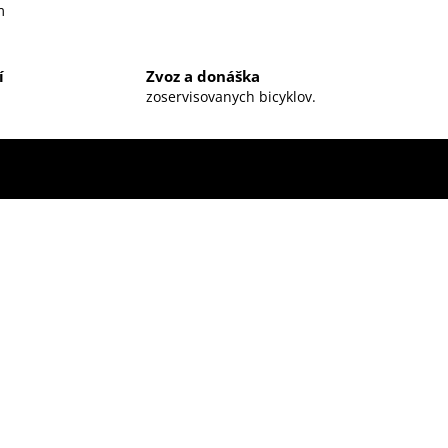
m
í
Zvoz a donáška
zoservisovanych bicyklov.