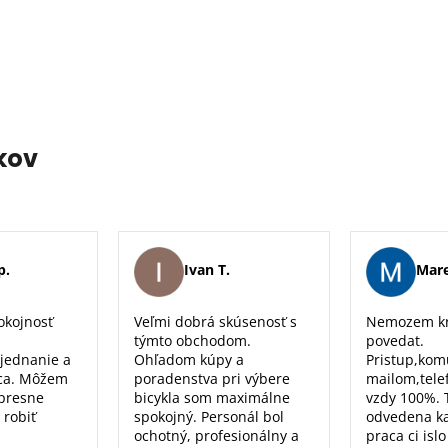
kov
p.
Ivan T.
Mare
okojnosť
Veľmi dobrá skúsenosť s
Nemozem kr
týmto obchodom.
povedat.
 jednanie a
Ohľadom kúpy a
Pristup,kom
ca. Môžem
poradenstva pri výbere
mailom,tele
 presne
bicykla som maximálne
vzdy 100%. 
 robiť
spokojný. Personál bol
odvedena k
ochotný, profesionálny a
praca ci isl