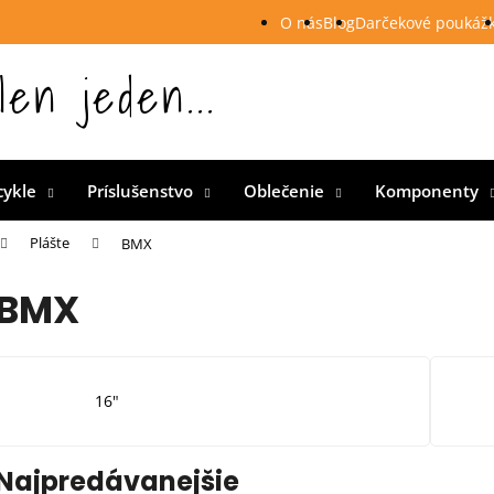
O nás
Blog
Darčekové poukáž
len jeden...
 Slovensku
cykle
Príslušenstvo
Oblečenie
Komponenty
Plášte
BMX
BMX
16"
Najpredávanejšie