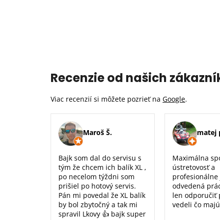
Recenzie od našich zákazní
Viac recenzií si môžete pozrieť na
Google
.
Maroš Š.
matej 
Bajk som dal do servisu s
Maximálna sp
tým že chcem ich balík XL ,
ústretovosť a
po necelom týždni som
profesionálne
prišiel po hotový servis.
odvedená prá
Pán mi povedal že XL balík
len odporučiť
by bol zbytočný a tak mi
vedeli čo majú
spravil Lkovy 👍 bajk super