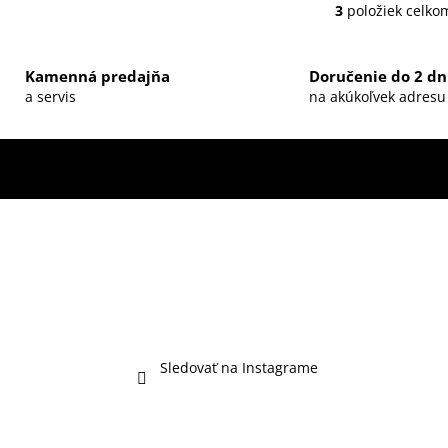
3
položiek celko
O
v
l
Kamenná predajňa
Doručenie do 2 dn
á
a servis
na akúkoľvek adresu
d
a
c
i
e
p
r
v
k
y
v
ý
Sledovať na Instagrame
p
i
s
u