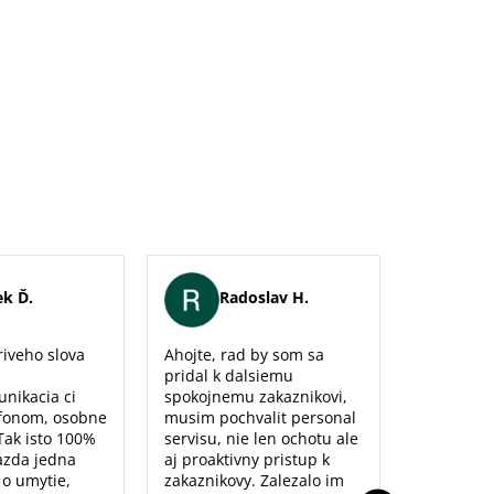
k Ď.
Radoslav H.
Er
iveho slova
Ahojte, rad by som sa
Maximálna
pridal k dalsiemu
naozaj sm
unikacia ci
spokojnemu zakaznikovi,
predajne,
fonom, osobne
musim pochvalit personal
poradenst
Tak isto 100%
servisu, nie len ochotu ale
prístup to
azda jedna
aj proaktivny pristup k
dolu. Ďak
o o umytie,
zakaznikovy. Zalezalo im