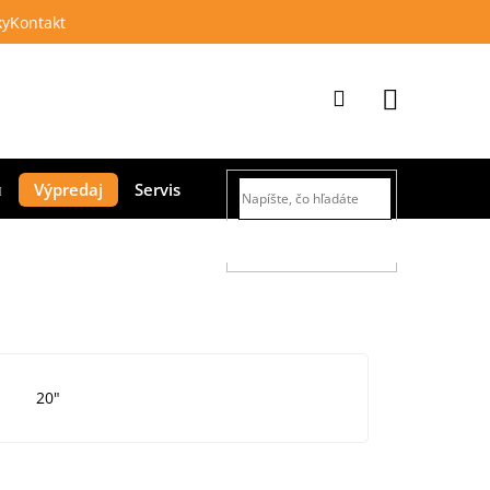
ky
Kontakt
Prihlásenie
Nákupný
Výpredaj
Servis
košík
HĽADAŤ
20"