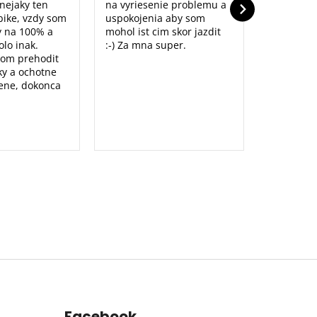
nejaky ten
na vyriesenie problemu a
ike, vzdy som
uspokojenia aby som
y na 100% a
mohol ist cim skor jazdit
lo inak.
:-) Za mna super.
som prehodit
y a ochotne
ene, dokonca
Facebook