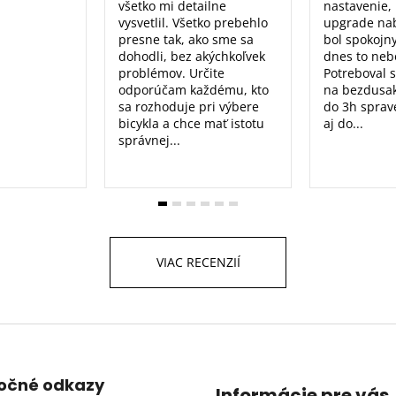
všetko mi detailne
nastavenie, 
vysvetlil. Všetko prebehlo
upgrade nab
presne tak, ako sme sa
bol spokojn
dohodli, bez akýchkoľvek
dnes to nebo
problémov. Určite
Potreboval 
odporúčam každému, kto
na bezdusak
sa rozhoduje pri výbere
do 3h sprav
bicykla a chce mať istotu
aj do...
správnej...
VIAC RECENZIÍ
točné odkazy
Informácie pre vás