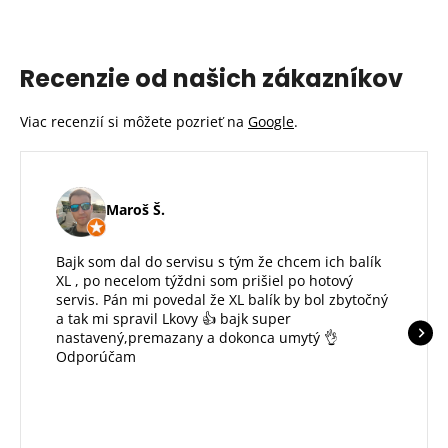
Recenzie od našich zákazníkov
Viac recenzií si môžete pozrieť na
Google
.
Maroš Š.
Bajk som dal do servisu s tým že chcem ich balík
XL , po necelom týždni som prišiel po hotový
servis. Pán mi povedal že XL balík by bol zbytočný
a tak mi spravil Lkovy 👍 bajk super
nastavený,premazany a dokonca umytý 👌
Odporúčam