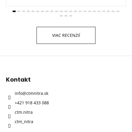
VIAC RECENZIÍ
Z
á
p
Kontakt
ä
t
info
@
ctmnitra.sk
i
+421 918 433 088
e
ctm.nitra
ctm_nitra