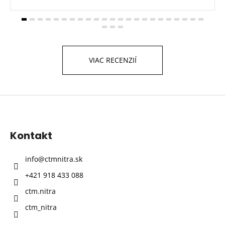
VIAC RECENZIÍ
Z
á
p
Kontakt
ä
t
info
@
ctmnitra.sk
i
+421 918 433 088
e
ctm.nitra
ctm_nitra