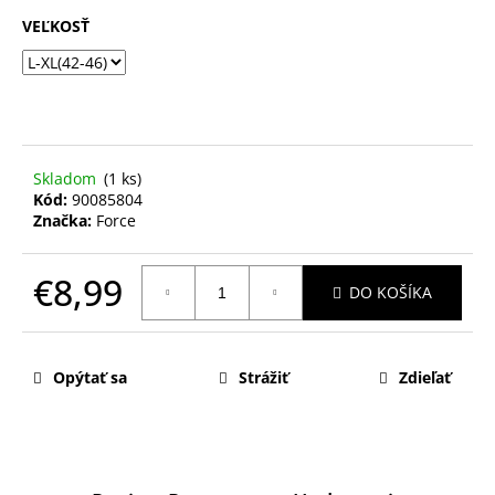
VEĽKOSŤ
Skladom
(1 ks)
Kód:
90085804
Značka:
Force
€8,99
DO KOŠÍKA
Jednotková
cena:
Opýtať sa
Strážiť
Zdieľať