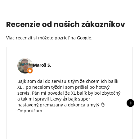
Recenzie od našich zákazníkov
Viac recenzií si môžete pozrieť na
Google
.
Maroš Š.
Bajk som dal do servisu s tým že chcem ich balík
XL , po necelom týždni som prišiel po hotový
servis. Pán mi povedal že XL balík by bol zbytočný
a tak mi spravil Lkovy 👍 bajk super
nastavený,premazany a dokonca umytý 👌
Odporúčam