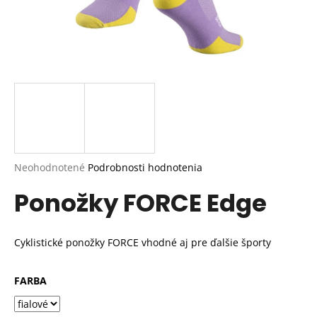
Priemerné
Neohodnotené
Podrobnosti hodnotenia
hodnotenie
Ponožky FORCE Edge
produktu
je
0,0
z
Cyklistické ponožky FORCE vhodné aj pre ďalšie športy
5
hviezdičiek.
FARBA