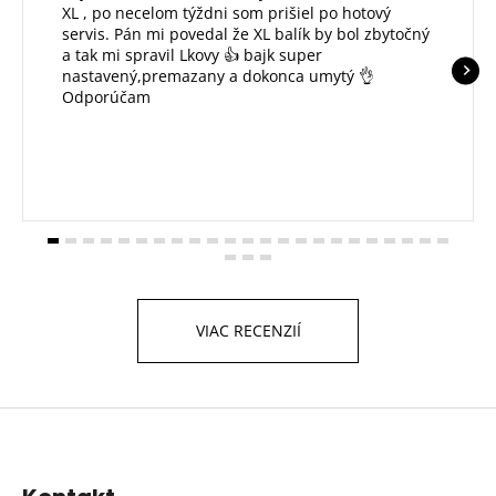
XL , po necelom týždni som prišiel po hotový
servis. Pán mi povedal že XL balík by bol zbytočný
a tak mi spravil Lkovy 👍 bajk super
nastavený,premazany a dokonca umytý 👌
Odporúčam
VIAC RECENZIÍ
Z
á
p