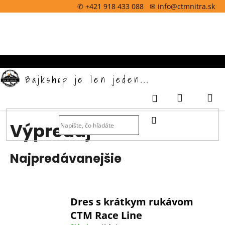
K
Prejsť
✆ +421 918 433 088 ✉ info@ctmnitra.sk
na
o
obsah
Späť
š
í
k
Bajkshop je len jeden...
Nákupný
M
Prihlásenie
košík
HĽADAŤ
Výpredaj
Najpredávanejšie
Dres s krátkym rukávom
CTM Race Line