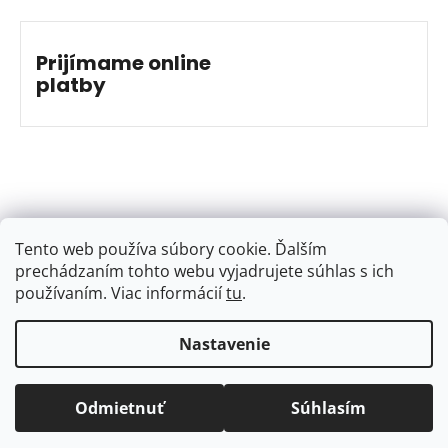
Prijímame online
platby
Tento web používa súbory cookie. Ďalším
prechádzaním tohto webu vyjadrujete súhlas s ich
používaním. Viac informácií
tu
.
Nastavenie
Vytvoril Shoptet
&
Jakub Grác
Copyright 2026
BAJKSHOP
. Všetky práva vyhradené.
Odmietnuť
Súhlasím