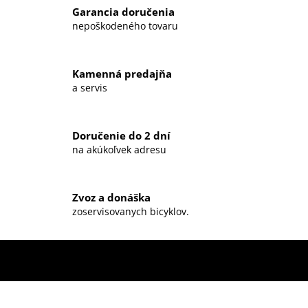
l
Garancia doručenia
á
nepoškodeného tovaru
d
a
c
Kamenná predajňa
i
a servis
e
p
r
Doručenie do 2 dní
v
na akúkoľvek adresu
k
y
v
ý
Zvoz a donáška
zoservisovanych bicyklov.
p
i
s
u