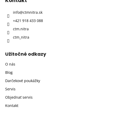
Kontakt
ä
t
info
@
ctmnitra.sk
i
+421 918 433 088
e
ctm.nitra
ctm_nitra
Užitočné odkazy
O nás
Blog
Darčekové poukážky
Servis
Objednať servis
Kontakt