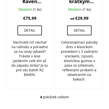
Raven
krátkym
ATBP04A
rukávom
Skladom
(1 ks)
Skladom
(1 ks)
FORCE Game
€75,99
€29,99
od
DETAIL
DETAIL
Nechcete nič nechať
Celorozopínací pánsky
na náhodu a poriadne
dres v klasickom
sa na cesty vybaviť?
prevedení s 3 zadnými
Trávite v lese
vreckami, zipsom,
jazdením celé dni až
elastickou gumou v
do západu slnka? Je tu
páse so silikónom,
pre vás batoh R2
reflexnými prvkami a
RAVEN.
odvetraním na
bokoch.
4
položiek celkom
O
v