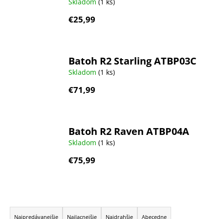
Skladom
(1 ks)
€25,99
Batoh R2 Starling ATBP03C
Skladom
(1 ks)
€71,99
Batoh R2 Raven ATBP04A
Skladom
(1 ks)
€75,99
R
a
Najpredávanejšie
Najlacnejšie
Najdrahšie
Abecedne