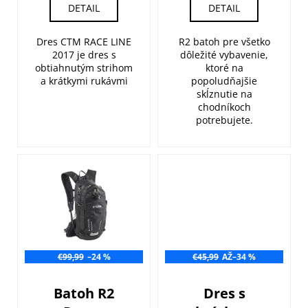
v
DETAIL
DETAIL
Dres CTM RACE LINE
R2 batoh pre všetko
2017 je dres s
dôležité vybavenie,
obtiahnutým strihom
ktoré na
a krátkymi rukávmi
popoludňajšie
skĺznutie na
chodníkoch
potrebujete.
€99,99
–24 %
€45,99
AŽ
–34 %
Batoh R2
Dres s