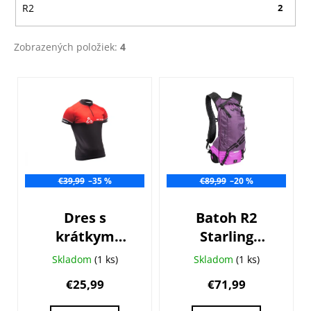
R2
2
Zobrazených položiek:
4
V
ý
p
i
s
p
€39,99
–35 %
€89,99
–20 %
r
o
Dres s
Batoh R2
d
krátkym
Starling
u
rukávom CTM
ATBP03C
k
Skladom
(1 ks)
Skladom
(1 ks)
Race Line
t
€25,99
€71,99
o