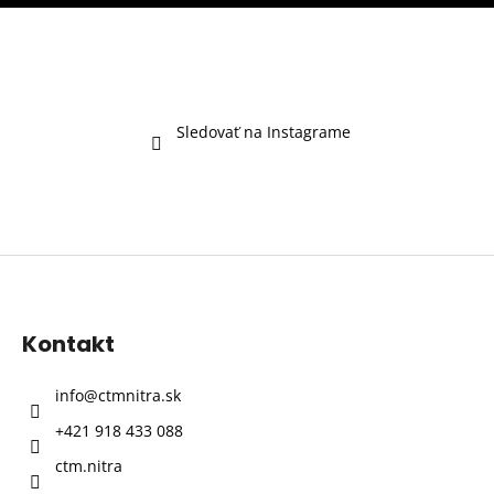
Sledovať na Instagrame
Z
á
p
Kontakt
ä
t
info
@
ctmnitra.sk
i
+421 918 433 088
e
ctm.nitra