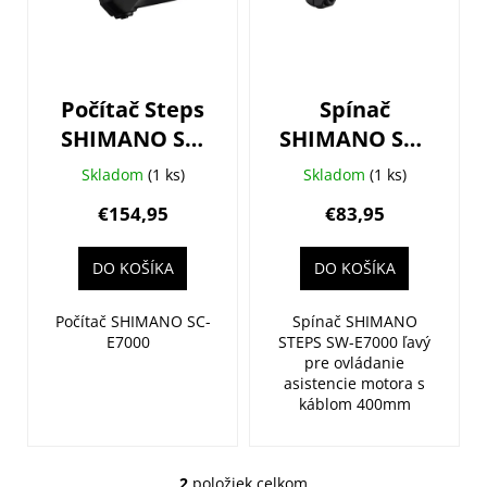
s
p
r
o
Počítač Steps
Spínač
d
SHIMANO SC-
SHIMANO SW-
u
E7000 s
E7000
k
Skladom
(1 ks)
Skladom
(1 ks)
držiakom
t
€154,95
€83,95
objímka
o
31,8/35mm
v
DO KOŠÍKA
DO KOŠÍKA
Počítač SHIMANO SC-
Spínač SHIMANO
E7000
STEPS SW-E7000 ľavý
pre ovládanie
asistencie motora s
káblom 400mm
2
položiek celkom