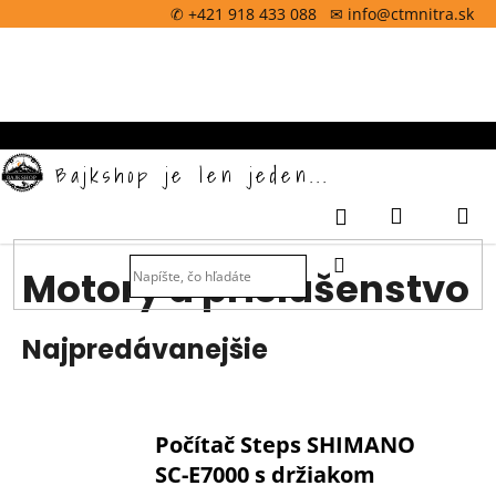
K
Prejsť
✆ +421 918 433 088 ✉ info@ctmnitra.sk
na
o
obsah
Späť
š
í
k
Bajkshop je len jeden...
Nákupný
M
Prihlásenie
košík
HĽADAŤ
Motory a príslušenstvo
Najpredávanejšie
Počítač Steps SHIMANO
SC-E7000 s držiakom