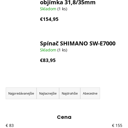
objímka 31,8/35mm
Skladom
(1 ks)
€154,95
Spínač SHIMANO SW-E7000
Skladom
(1 ks)
€83,95
R
a
Najpredávanejšie
Najlacnejšie
Najdrahšie
Abecedne
d
e
n
Cena
i
€
83
€
155