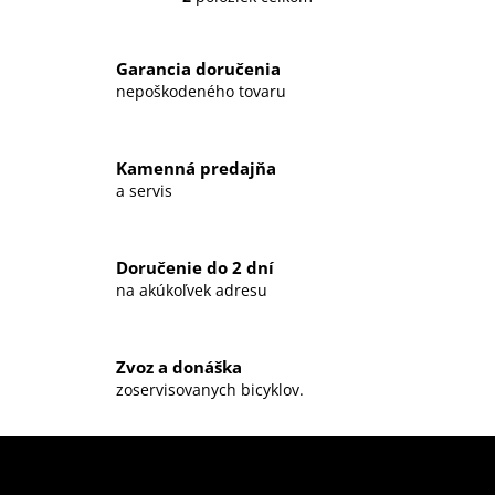
O
v
l
Garancia doručenia
á
nepoškodeného tovaru
d
a
c
Kamenná predajňa
i
a servis
e
p
r
Doručenie do 2 dní
v
na akúkoľvek adresu
k
y
v
ý
Zvoz a donáška
zoservisovanych bicyklov.
p
i
s
u