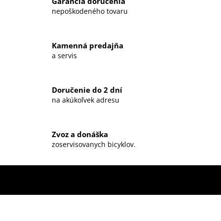
Garancia doručenia
á
nepoškodeného tovaru
d
a
c
Kamenná predajňa
i
a servis
e
p
r
Doručenie do 2 dní
v
na akúkoľvek adresu
k
y
v
ý
Zvoz a donáška
zoservisovanych bicyklov.
p
i
s
u