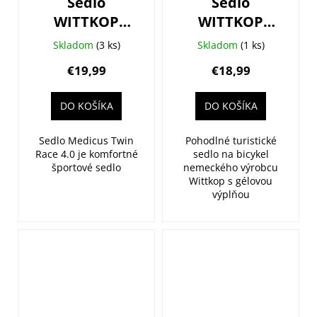
Sedlo
Sedlo
WITTKOP
WITTKOP
Race Twin
Gent Twin
Skladom
(3 ks)
Skladom
(1 ks)
Medicus 4.0
Medicus 1.0
€19,99
€18,99
Gel
Gel
DO KOŠÍKA
DO KOŠÍKA
Sedlo Medicus Twin
Pohodlné turistické
Race 4.0 je komfortné
sedlo na bicykel
športové sedlo
nemeckého výrobcu
Wittkop s gélovou
výplňou