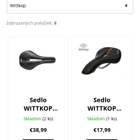
Wittkop
4
Zobrazených položiek:
8
V
ý
p
i
s
p
r
o
Sedlo
Sedlo
d
WITTKOP
WITTKOP
u
Selle Esse
Race Twin
k
Skladom
(2 ks)
Skladom
(1 ks)
Volcano Short
Medicus 7.0
t
€38,99
€17,99
regular
Gel sport
o