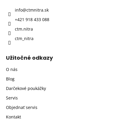
t
info
@
ctmnitra.sk
i
+421 918 433 088
e
ctm.nitra
ctm_nitra
Užitočné odkazy
O nás
Blog
Darčekové poukážky
Servis
Objednať servis
Kontakt