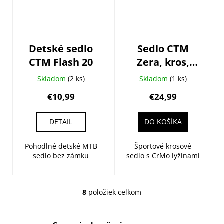
Detské sedlo
Sedlo CTM
CTM Flash 20
Zera, kros,
čierne
Skladom
(2 ks)
Skladom
(1 ks)
€10,99
€24,99
DETAIL
DO KOŠÍKA
Pohodlné detské MTB
Športové krosové
sedlo bez zámku
sedlo s CrMo lyžinami
8
položiek celkom
O
v
l