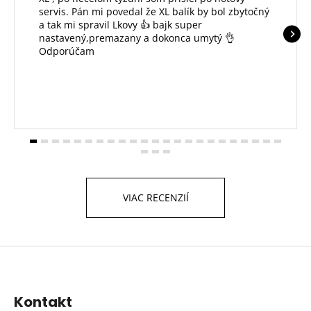
servis. Pán mi povedal že XL balík by bol zbytočný
a tak mi spravil Lkovy 👍 bajk super
nastavený,premazany a dokonca umytý 👌
Odporúčam
VIAC RECENZIÍ
Z
á
p
Kontakt
ä