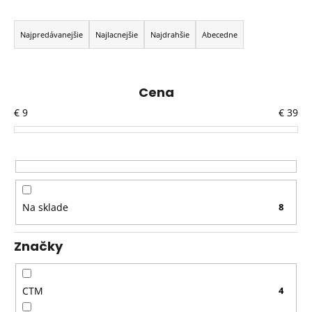
R
a
Najpredávanejšie
Najlacnejšie
Najdrahšie
Abecedne
d
e
n
Cena
i
€
9
€
39
e
p
r
o
d
Na sklade
8
u
k
Značky
t
o
v
CTM
4