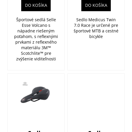
v
DO KOŠÍKA
DO KOŠÍKA
Športové sedlá Selle
Sedlo Medicus Twin
Esse Volcano s
7.0 Race je určené pre
nápadne riešeným
športové MTB a cestné
poťahom, s reflexnými
bicykle
prvkami z reflexného
materiálu 3M™
Scotchlite™ pre
zvýšenie viditeľnosti