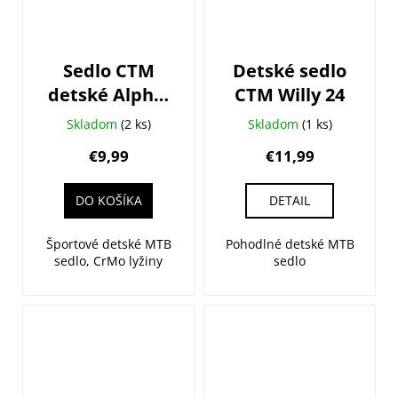
Sedlo CTM
Detské sedlo
detské Alpha,
CTM Willy 24
čierne, 24
Skladom
(2 ks)
Skladom
(1 ks)
€9,99
€11,99
DO KOŠÍKA
DETAIL
Športové detské MTB
Pohodlné detské MTB
sedlo, CrMo lyžiny
sedlo