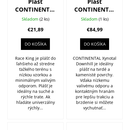
Plášť
Plášť
CONTINENTAL
CONTINENTAL
Race King II
Xynotal DH
Skladom
(2 ks)
Skladom
(1 ks)
29x2.0 (50-
Soft - 27.5x2.4
€21,89
€84,99
622)
(60-584)
Performance
DO KOŠÍKA
DO KOŠÍKA
drôt
Race King je plášť do
CONTINENTAL Xynotal
ľahšieho až stredne
Downhill je ideálny
ťažkého terénu s
plášť na tvrdé a
nízkou vzorkou a
kamenisté povrchy.
minimálnym valivým
Vďaka nízkemu
odporom. Plášť je
valivému odporu a
ideálny na suché a
kontaktným hranám
rýchle trate. Ak
pre lepšiu trakciu a
hľadáte univerzálny
brzdenie si môžete
rýchly...
vychutnať...