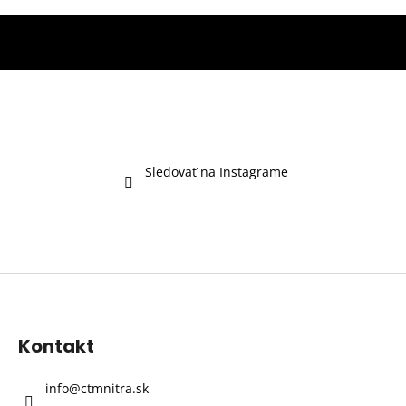
Sledovať na Instagrame
Z
á
p
Kontakt
ä
t
info
@
ctmnitra.sk
i