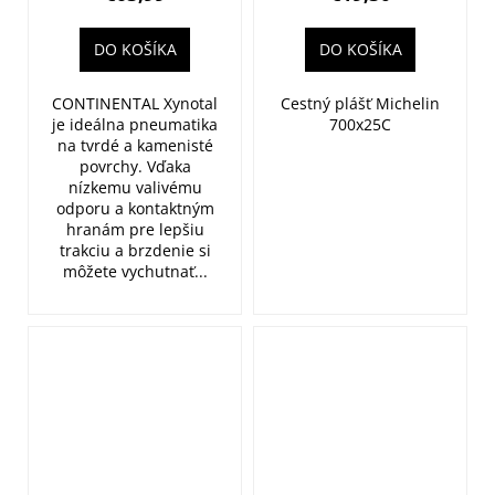
29x2.4 (60-
(25-622)
622)
3x30TPI 305g
DO KOŠÍKA
DO KOŠÍKA
CONTINENTAL Xynotal
Cestný plášť Michelin
je ideálna pneumatika
700x25C
na tvrdé a kamenisté
povrchy. Vďaka
nízkemu valivému
odporu a kontaktným
hranám pre lepšiu
trakciu a brzdenie si
môžete vychutnať...