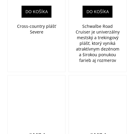
MAXXSPEED/EXO/TR
622) 50EPI
800g TwinSkin
DO KOŠÍKA
DO KOŠÍKA
K-Guard
Green reflex
Cross-country plášť
Schwalbe Road
Severe
Cruiser je univerzálny
mestský a trekingový
plášť, ktorý vyniká
atraktívnym dezénom
a širokou ponukou
farieb aj rozmerov