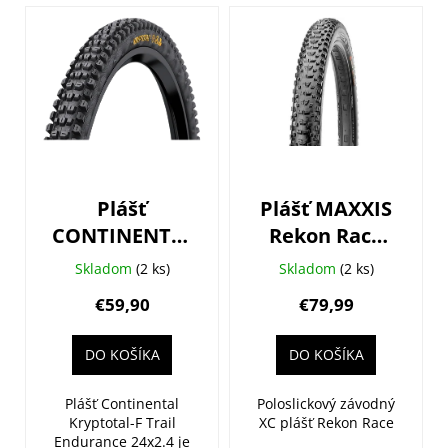
V
ý
p
i
s
p
r
o
Plášť
Plášť MAXXIS
d
CONTINENTAL
Rekon Race
u
Kryptotal-F
29X2.25 (57-
k
Skladom
(2 ks)
Skladom
(2 ks)
Trail
622) Kevlar
t
€59,90
€79,99
Endurance -
MAXXSPEED/EXO/T
o
24x2.4
v
DO KOŠÍKA
DO KOŠÍKA
Plášť Continental
Poloslickový závodný
Kryptotal-F Trail
XC plášť Rekon Race
Endurance 24x2.4 je