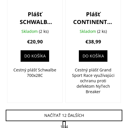
Plášť
Plášť
SCHWALBE
CONTINENTAL
Lugano II
Grand Sport
Skladom
(2 ks)
Skladom
(2 ks)
700x28C (28-
Race 700x32C,
€20,90
€38,99
622) 50EPI
kevlar
420g K-Guard
DO KOŠÍKA
DO KOŠÍKA
SiC
Cestný plášť Schwalbe
Cestný plášť Grand
700x28C
Sport Race využívajúci
ochranu proti
defektom NyTech
Breaker
NAČÍTAŤ 12 ĎALŠÍCH
S
1
4