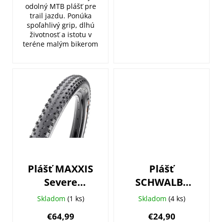
odolný MTB plášť pre
trail jazdu. Ponúka
spoľahlivý grip, dlhú
životnosť a istotu v
teréne malým bikerom
Plášť MAXXIS
Plášť
Severe
SCHWALBE
29X2.25 (57-
Road Cruiser
Skladom
(1 ks)
Skladom
(4 ks)
622) Kevlar
28x1.75 (47-
€64,99
€24,90