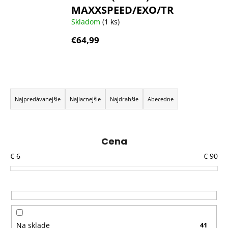
MAXXSPEED/EXO/TR
Skladom
(1 ks)
€64,99
R
a
Najpredávanejšie
Najlacnejšie
Najdrahšie
Abecedne
d
e
n
Cena
i
€
6
€
90
e
p
r
o
d
Na sklade
41