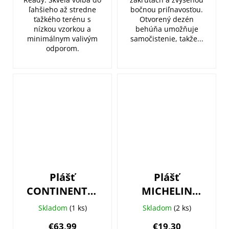
ľahšieho až stredne
bočnou priľnavosťou.
ťažkého terénu s
Otvorený dezén
nízkou vzorkou a
behúňa umožňuje
minimálnym valivým
samočistenie, takže...
odporom.
Plášť
Plášť
CONTINENTAL
MICHELIN
Xynotal Trail
Dynamic
Skladom
(1 ks)
Skladom
(2 ks)
Endurance -
Sport 700x25C
€63,99
€19,30