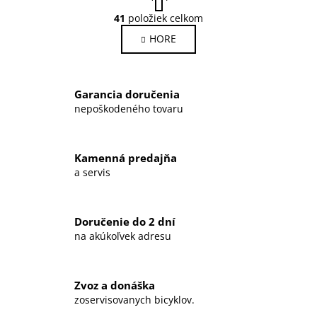
t
O
r
41
položiek celkom
v
á
HORE
l
n
k
á
o
d
v
a
Garancia doručenia
a
c
n
nepoškodeného tovaru
i
i
e
e
p
Kamenná predajňa
r
a servis
v
k
y
Doručenie do 2 dní
v
na akúkoľvek adresu
ý
p
i
Zvoz a donáška
s
zoservisovanych bicyklov.
u