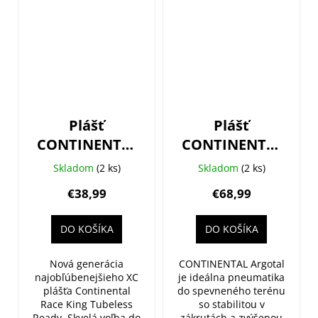
Plášť
Plášť
CONTINENTAL
CONTINENTAL
Race King II
Argotal Trail
Skladom
(2 ks)
Skladom
(2 ks)
29x2.2 (55-
Endurance
€38,99
€68,99
622)
29x2.60 (65-
Performance
622)
DO KOŠÍKA
DO KOŠÍKA
kevlar
Nová generácia
CONTINENTAL Argotal
najobľúbenejšieho XC
je ideálna pneumatika
plášťa Continental
do spevneného terénu
Race King Tubeless
so stabilitou v
Ready. Skvelá voľba do
zákrutách a zvýšenou