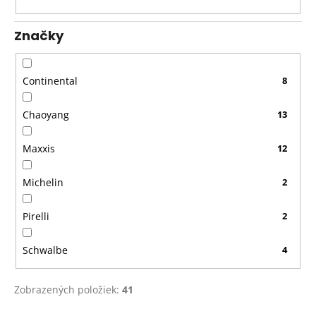
u
k
Značky
t
o
v
Continental
8
Chaoyang
13
Maxxis
12
Michelin
2
Pirelli
2
Schwalbe
4
Zobrazených položiek:
41