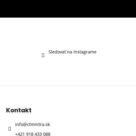
Sledovať na Instagrame
Z
á
p
Kontakt
ä
t
info
@
ctmnitra.sk
i
+421 918 433 088