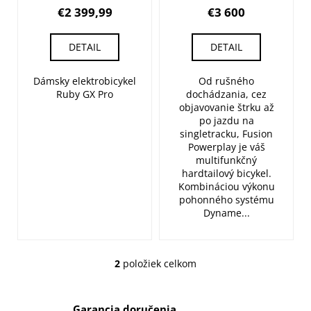
staroružová
Powerplay 10
t
€2 399,99
€3 600
o
v
DETAIL
DETAIL
Dámsky elektrobicykel
Od rušného
Ruby GX Pro
dochádzania, cez
objavovanie štrku až
po jazdu na
singletracku, Fusion
Powerplay je váš
multifunkčný
hardtailový bicykel.
Kombináciou výkonu
pohonného systému
Dyname...
2
položiek celkom
O
v
l
Garancia doručenia