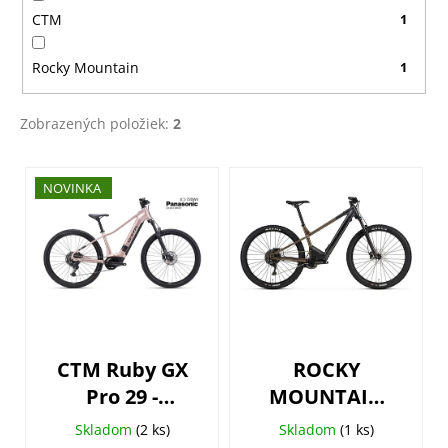
v
CTM
1
Rocky Mountain
1
Zobrazených položiek:
2
V
NOVINKA
ý
p
i
s
p
r
o
CTM Ruby GX
ROCKY
d
Pro 29 -
MOUNTAIN
u
matná
Fusion
k
Skladom
(2 ks)
Skladom
(1 ks)