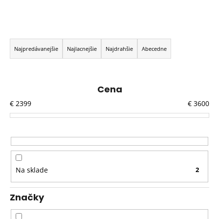
R
a
Najpredávanejšie
Najlacnejšie
Najdrahšie
Abecedne
d
e
n
Cena
i
€
2399
€
3600
e
p
r
o
d
Na sklade
2
u
k
Značky
t
o