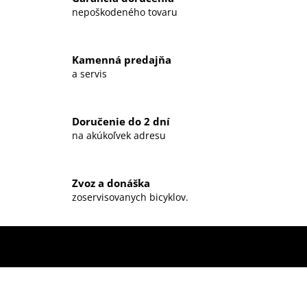
á
nepoškodeného tovaru
d
a
c
Kamenná predajňa
i
a servis
e
p
r
Doručenie do 2 dní
v
na akúkoľvek adresu
k
y
v
ý
Zvoz a donáška
zoservisovanych bicyklov.
p
i
s
u