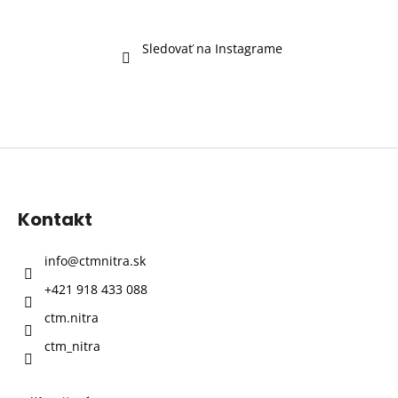
Sledovať na Instagrame
Z
á
p
Kontakt
ä
t
info
@
ctmnitra.sk
i
+421 918 433 088
e
ctm.nitra
ctm_nitra