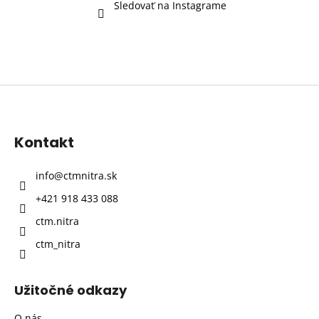
Sledovať na Instagrame
Z
á
p
Kontakt
ä
t
info
@
ctmnitra.sk
i
+421 918 433 088
e
ctm.nitra
ctm_nitra
Užitočné odkazy
O nás