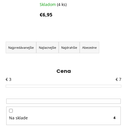
Skladom
(4 ks)
€6,95
R
a
Najpredávanejšie
Najlacnejšie
Najdrahšie
Abecedne
d
e
n
Cena
i
€
3
€
7
e
p
r
o
d
Na sklade
4
u