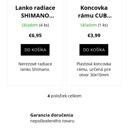
Lanko radiace
Koncovka
SHIMANO
rámu CUBE
1,2x2100mm
(20-03464)
Skladom
(4 ks)
Skladom
(1 ks)
nerezové +
€6,95
€3,99
koncovka
DO KOŠÍKA
DO KOŠÍKA
Nerezové radiace
Plastová koncovka
lanko Shimano.
rámu, určená pre
otvor 30x10mm
4
položiek celkom
O
v
l
Garancia doručenia
á
nepoškodeného tovaru
d