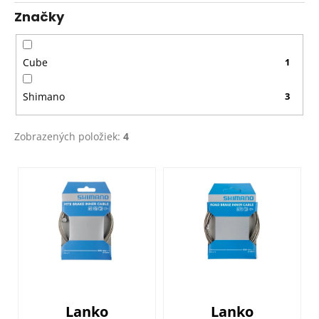
k
Značky
t
o
v
Cube
1
Shimano
3
Zobrazených položiek:
4
V
ý
p
i
s
p
r
o
Lanko
Lanko