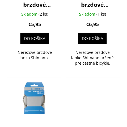
d
brzdové
brzdové
u
SHIMANO
SHIMANO
k
Skladom
(2 ks)
Skladom
(1 ks)
MTB
cestné
t
€5,95
€6,95
1,6x2050mm
3500mmx1,6mm
o
nerezové
nerezové
v
DO KOŠÍKA
DO KOŠÍKA
balené
tandem
Nerezové brzdové
Nerezové brzdové
lanko Shimano.
lanko Shimano určené
pre cestné bicykle.