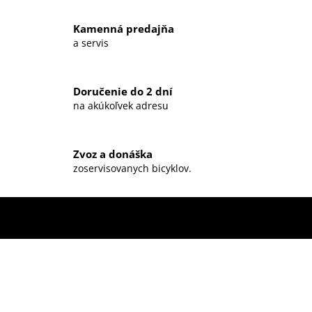
a
c
Kamenná predajňa
i
a servis
e
p
r
Doručenie do 2 dní
v
na akúkoľvek adresu
k
y
v
ý
Zvoz a donáška
zoservisovanych bicyklov.
p
i
s
u