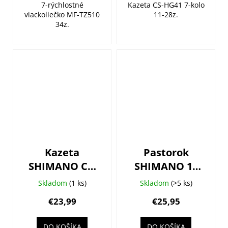
7-rýchlostné
Kazeta CS-HG41 7-kolo
viackoliečko MF-TZ510
11-28z.
34z.
Kazeta
Pastorok
SHIMANO CS-
SHIMANO 10
HG200 7-kolo
a 12z. pre
Skladom
(1 ks)
Skladom
(>5 ks)
12-32z.
kazetu CS-
€23,99
€25,95
M9100/M8100/M710
12-k.
DO KOŠÍKA
DO KOŠÍKA