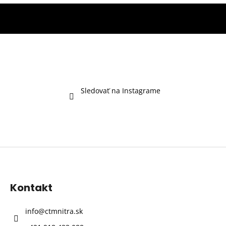
Sledovať na Instagrame
Z
á
p
Kontakt
ä
t
info
@
ctmnitra.sk
i