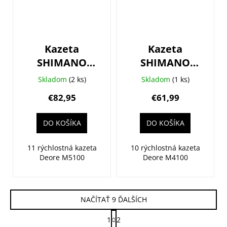
Kazeta
Kazeta
SHIMANO
SHIMANO
Deore CS-
Deore CS-
Skladom
(2 ks)
Skladom
(1 ks)
M5100 11-kolo
M4100 10-kolo
€82,95
€61,99
11-51z.
11-46z.
DO KOŠÍKA
DO KOŠÍKA
11 rýchlostná kazeta
10 rýchlostná kazeta
Deore M5100
Deore M4100
NAČÍTAŤ 9 ĎALŠÍCH
S
1
2
t