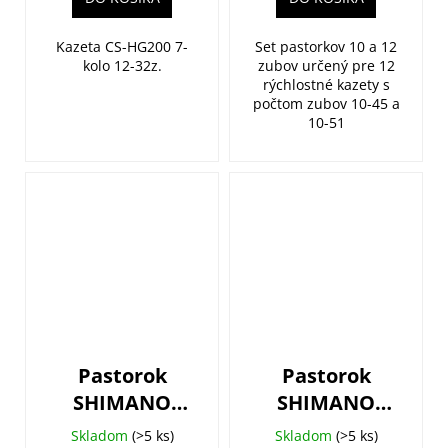
Kazeta CS-HG200 7-
Set pastorkov 10 a 12
kolo 12-32z.
zubov určený pre 12
rýchlostné kazety s
počtom zubov 10-45 a
10-51
Pastorok
Pastorok
SHIMANO
SHIMANO
16z. CS-
14z. CS-
Skladom
(>5 ks)
Skladom
(>5 ks)