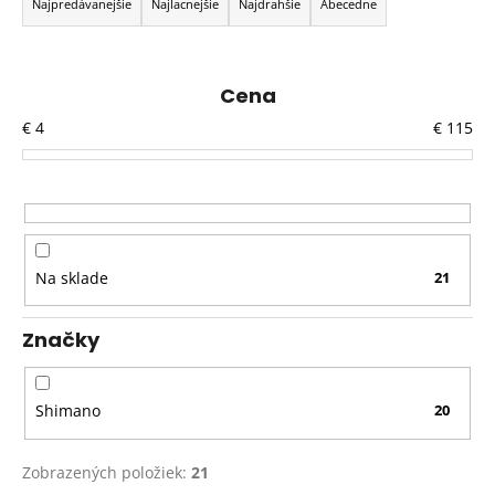
a
Najpredávanejšie
Najlacnejšie
Najdrahšie
Abecedne
d
e
n
Cena
i
€
4
€
115
e
p
r
o
d
Na sklade
21
u
k
Značky
t
o
v
Shimano
20
Zobrazených položiek:
21