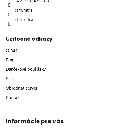
+421 918 433 088
e
ctm.nitra
ctm_nitra
Užitočné odkazy
O nás
Blog
Darčekové poukážky
Servis
Objednať servis
Kontakt
Informácie pre vás