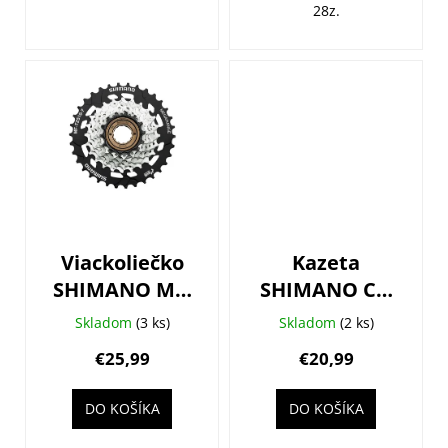
28z.
Viackoliečko
Kazeta
SHIMANO MF-
SHIMANO CS-
TZ510 14-34z.
HG41 7-kolo
Skladom
(3 ks)
Skladom
(2 ks)
7-k. Mega
11-28z.
€25,99
€20,99
Range
DO KOŠÍKA
DO KOŠÍKA