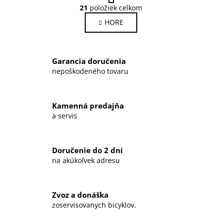
O
r
21
položiek celkom
v
á
HORE
l
n
k
á
o
d
v
a
Garancia doručenia
a
c
n
nepoškodeného tovaru
i
i
e
e
p
Kamenná predajňa
r
a servis
v
k
y
Doručenie do 2 dní
v
na akúkoľvek adresu
ý
p
i
Zvoz a donáška
s
zoservisovanych bicyklov.
u