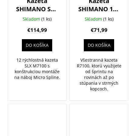
Kazeta
Kazeta
SHIMANO SLX
SHIMANO 105
CS-M7100 12-
CS-R7100 12-
Skladom
(1 ks)
Skladom
(1 ks)
kolo 10-51z.
kolo 11-34z.
€114,99
€71,99
DO KOŠÍKA
DO KOŠÍKA
12 rýchlostná kazeta
Všestranná kazeta
SLX M7100 s
R7100, ktorú využijete
konštrukciou montáže
od šprintu na
na náboj Micro Spline.
rovinách až po
stúpania v strmých
kopcoch.