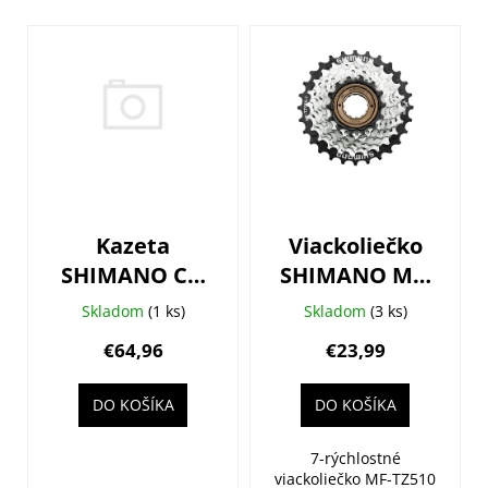
V
ý
p
i
s
p
r
o
Kazeta
Viackoliečko
d
SHIMANO CS-
SHIMANO MF-
u
M5100 11-kolo
TZ510 14-28z.
k
Skladom
(1 ks)
Skladom
(3 ks)
11-42z. Deore
7-k.
t
€64,96
€23,99
o
v
DO KOŠÍKA
DO KOŠÍKA
7-rýchlostné
viackoliečko MF-TZ510