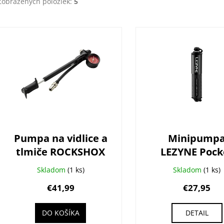
Zobrazených položiek:
5
V
ý
p
i
s
p
r
o
d
Pumpa na vidlice a
Minipump
u
tlmiče ROCKSHOX
LEZYNE Pock
k
AM RS (300 PSI
Drive HV
t
Skladom
(1 ks)
Skladom
(1 ks)
Max)
o
€41,99
€27,95
v
DO KOŠÍKA
DETAIL