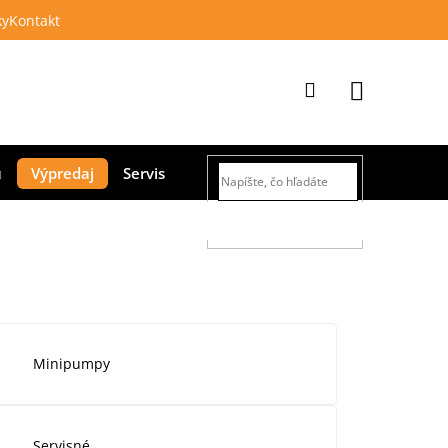
ky
Kontakt
Prihlásenie
Nákupný
Výpredaj
Servis
košík
HĽADAŤ
Minipumpy
Servisné