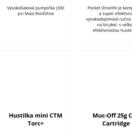
Vysokotlaková pumpička (300
Pocket DriveHV je kom
psi Max) RockShox
a super efektívn
vysokoobjemová ručn
na bicykel, s veľk
efektívnosťou huste
Hustilka mini CTM
Muc-Off 25g 
Torc+
Cartridge