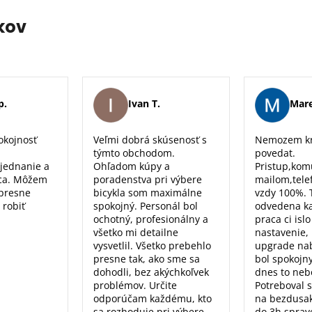
kov
p.
Ivan T.
Mare
okojnosť
Veľmi dobrá skúsenosť s
Nemozem kr
týmto obchodom.
povedat.
 jednanie a
Ohľadom kúpy a
Pristup,kom
ca. Môžem
poradenstva pri výbere
mailom,tele
 presne
bicykla som maximálne
vzdy 100%. 
 robiť
spokojný. Personál bol
odvedena k
ochotný, profesionálny a
praca ci isl
všetko mi detailne
nastavenie, 
vysvetlil. Všetko prebehlo
upgrade nab
presne tak, ako sme sa
bol spokojn
dohodli, bez akýchkoľvek
dnes to nebo
problémov. Určite
Potreboval 
odporúčam každému, kto
na bezdusak
sa rozhoduje pri výbere
do 3h sprav