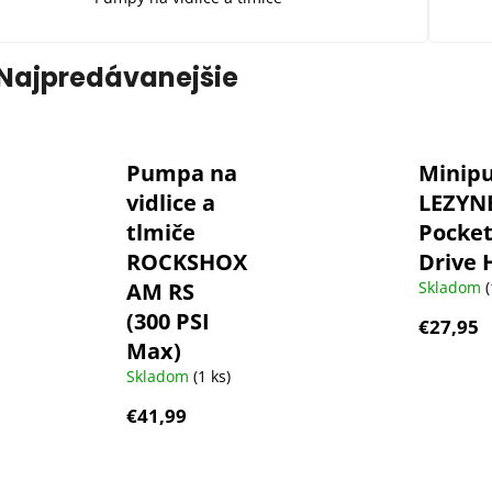
Najpredávanejšie
Pumpa na
Minip
vidlice a
LEZYN
tlmiče
Pocke
ROCKSHOX
Drive 
AM RS
Skladom
(
(300 PSI
€27,95
Max)
Skladom
(1 ks)
€41,99