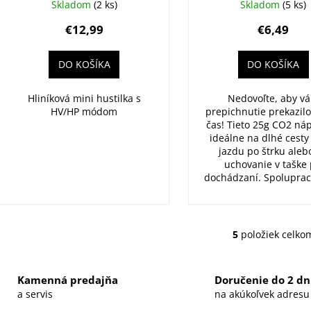
Skladom
(2 ks)
Skladom
(5 ks)
€12,99
€6,49
DO KOŠÍKA
DO KOŠÍKA
Hliníková mini hustilka s
Nedovoľte, aby v
HV/HP módom
prepichnutie prekazil
čas! Tieto 25g CO2 ná
ideálne na dlhé cesty
jazdu po štrku aleb
uchovanie v taške 
dochádzaní. Spolupracu
5
položiek celko
O
v
l
Kamenná predajňa
Doručenie do 2 dn
á
a servis
na akúkoľvek adresu
d