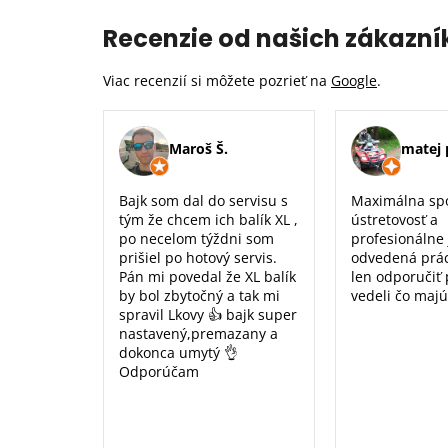
Recenzie od našich zákazní
Viac recenzií si môžete pozrieť na
Google
.
Maroš Š.
matej 
Bajk som dal do servisu s
Maximálna sp
tým že chcem ich balík XL ,
ústretovosť a
po necelom týždni som
profesionálne
prišiel po hotový servis.
odvedená prá
Pán mi povedal že XL balík
len odporučiť
by bol zbytočný a tak mi
vedeli čo majú
spravil Lkovy 👍 bajk super
nastavený,premazany a
dokonca umytý 👌
Odporúčam