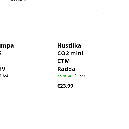
umpa
Hustilka
E
CO2 mini
t
CTM
HV
Radda
1 ks)
Skladom
(1 ks)
€23,99