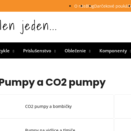
O nás
Blog
Darčekové poukáž
len jeden...
 Slovensku
cykle
Príslušenstvo
Oblečenie
Komponenty
Pumpy a CO2 pumpy
CO2 pumpy a bombičky
Pumpy na vidlice a tlmiče