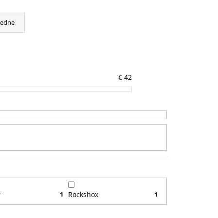
cedne
€
42
f
1
Rockshox
1