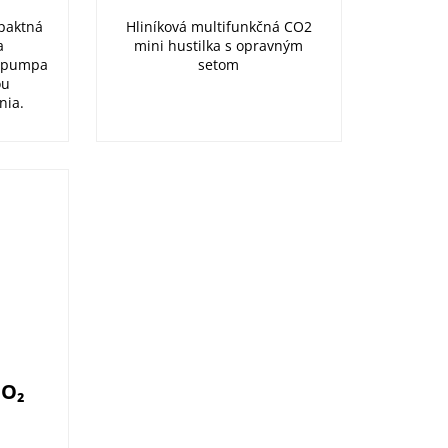
paktná
Hliníková multifunkčná CO2
a
mini hustilka s opravným
á pumpa
setom
ou
nia.
CO₂