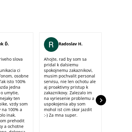
k Ď.
Radoslav H.
Er
iveho slova
Ahojte, rad by som sa
Maximálna
pridal k dalsiemu
naozaj sm
unikacia ci
spokojnemu zakaznikovi,
predajne,
fonom, osobne
musim pochvalit personal
poradenst
Tak isto 100%
servisu, nie len ochotu ale
prístup to
azda jedna
aj proaktivny pristup k
dolu. Ďak
o o umytie,
zakaznikovy. Zalezalo im
nejaky ten
na vyriesenie problemu a
ike, vzdy som
uspokojenia aby som
y na 100% a
mohol ist cim skor jazdit
lo inak.
:-) Za mna super.
som prehodit
y a ochotne
ene, dokonca