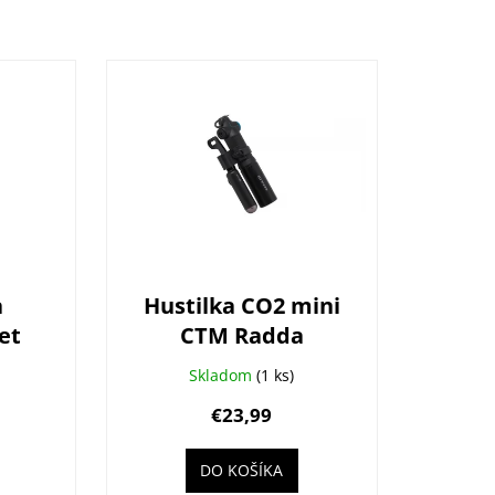
a
Hustilka CO2 mini
et
CTM Radda
Skladom
(1 ks)
€23,99
DO KOŠÍKA