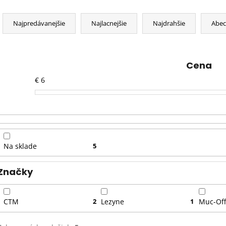
R
a
Najpredávanejšie
Najlacnejšie
Najdrahšie
Abe
d
e
n
Cena
i
€
6
e
p
r
o
d
Na sklade
5
u
k
Značky
t
o
CTM
2
Lezyne
1
Muc-Of
v