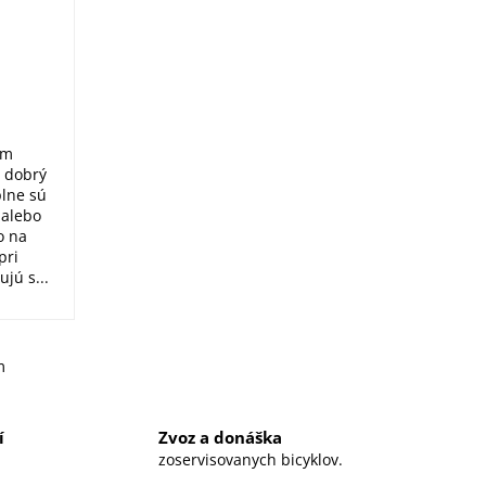
ám
o dobrý
plne sú
 alebo
o na
pri
jú s...
m
í
Zvoz a donáška
zoservisovanych bicyklov.