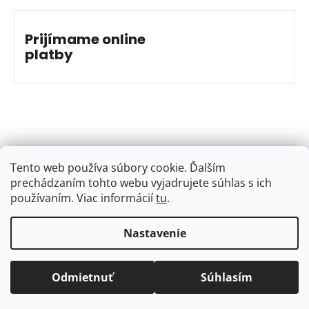
Prijímame online
platby
Tento web používa súbory cookie. Ďalším
prechádzaním tohto webu vyjadrujete súhlas s ich
používaním. Viac informácií
tu
.
Nastavenie
Vytvoril Shoptet
&
Jakub Grác
Copyright 2026
BAJKSHOP
. Všetky práva vyhradené.
Odmietnuť
Súhlasím