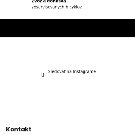
Zvoz a donáška
s
zoservisovanych bicyklov.
u
Sledovať na Instagrame
Z
á
p
Kontakt
ä