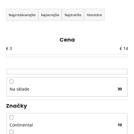
R
a
Najpredávanejšie
Najlacnejšie
Najdrahšie
Abecedne
d
e
n
Cena
i
€
3
€
14
e
p
r
o
d
Na sklade
30
u
k
Značky
t
o
v
Continental
10