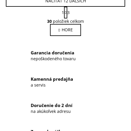
NAČÍTAŤ 12 ĎALŠÍCH
S
1
3
t
O
r
30
položiek celkom
v
á
HORE
l
n
k
á
o
d
v
a
Garancia doručenia
a
c
n
nepoškodeného tovaru
i
i
e
e
p
Kamenná predajňa
r
a servis
v
k
y
Doručenie do 2 dní
v
na akúkoľvek adresu
ý
p
i