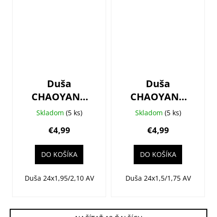
Duša
Duša
CHAOYANG
CHAOYANG
24x1,95/2,125
24x1,50/1,75
Skladom
(5 ks)
Skladom
(5 ks)
(50/54-507)
(40/47-
€4,99
€4,99
AV33
507/520) AV33
DO KOŠÍKA
DO KOŠÍKA
Duša 24x1,95/2,10 AV
Duša 24x1,5/1,75 AV