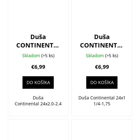
Duša
Duša
CONTINENTAL
CONTINENTAL
Compact 24
Compact 24 -
Skladom
(>5 ks)
Skladom
(>5 ks)
Wide -
autoventil
€6,99
€6,99
autoventil
DO KOŠÍKA
DO KOŠÍKA
Duša
Duša Continental 24x1
Continental 24x2.0-2.4
1/4-1,75