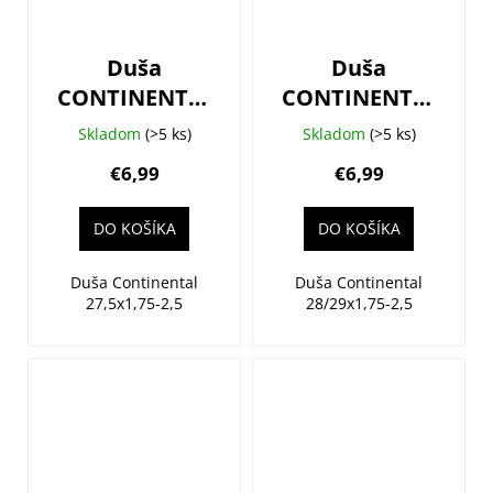
Duša
Duša
CONTINENTAL
CONTINENTAL
MTB 27.5 -
MTB 29 -
Skladom
(>5 ks)
Skladom
(>5 ks)
galuskový
autoventil
€6,99
€6,99
DO KOŠÍKA
DO KOŠÍKA
Duša Continental
Duša Continental
27,5x1,75-2,5
28/29x1,75-2,5