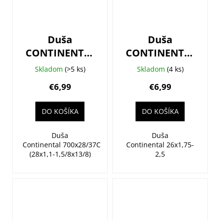
Duša
Duša
CONTINENTAL
CONTINENTAL
Tour 28 Slim -
MTB 26 -
Skladom
(>5 ks)
Skladom
(4 ks)
autoventil
galuskový
€6,99
€6,99
DO KOŠÍKA
DO KOŠÍKA
Duša
Duša
Continental 700x28/37C
Continental 26x1,75-
(28x1,1-1,5/8x13/8)
2,5