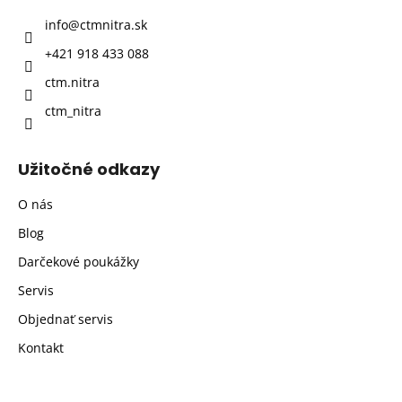
t
info
@
ctmnitra.sk
i
+421 918 433 088
e
ctm.nitra
ctm_nitra
Užitočné odkazy
O nás
Blog
Darčekové poukážky
Servis
Objednať servis
Kontakt