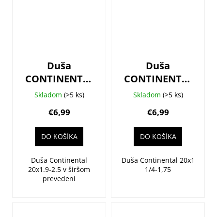
Duša
Duša
CONTINENTAL
CONTINENTAL
Compact 20
Compact 20 -
Skladom
(>5 ks)
Skladom
(>5 ks)
Wide -
autoventil
€6,99
€6,99
autoventil
DO KOŠÍKA
DO KOŠÍKA
Duša Continental
Duša Continental 20x1
20x1.9-2.5 v širšom
1/4-1,75
prevedení