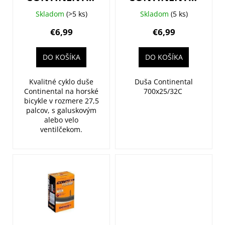
u
MTB 27.5 -
Race 28 Wide -
k
Skladom
(>5 ks)
Skladom
(5 ks)
autoventil
galuskový
t
€6,99
€6,99
o
v
DO KOŠÍKA
DO KOŠÍKA
Kvalitné cyklo duše
Duša Continental
Continental na horské
700x25/32C
bicykle v rozmere 27,5
palcov, s galuskovým
alebo velo
ventilčekom.