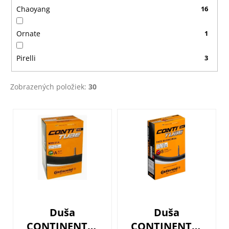
Chaoyang
16
Ornate
1
Pirelli
3
Zobrazených položiek:
30
V
ý
p
i
s
p
r
o
Duša
Duša
d
CONTINENTAL
CONTINENTAL