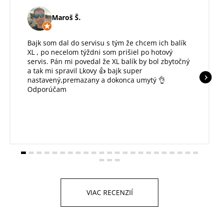
Maroš Š.
Bajk som dal do servisu s tým že chcem ich balík
XL , po necelom týždni som prišiel po hotový
servis. Pán mi povedal že XL balík by bol zbytočný
a tak mi spravil Lkovy 👍 bajk super
nastavený,premazany a dokonca umytý 👌
Odporúčam
VIAC RECENZIÍ