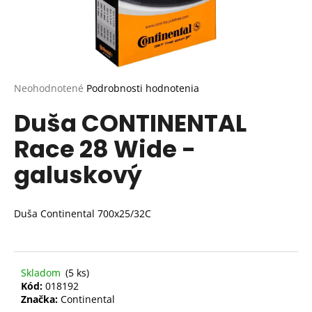
Priemerné
Neohodnotené
Podrobnosti hodnotenia
hodnotenie
Duša CONTINENTAL
produktu
je
Race 28 Wide -
0,0
z
galuskový
5
hviezdičiek.
Duša Continental 700x25/32C
Skladom
(5 ks)
Kód:
018192
Značka:
Continental