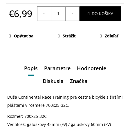
€6,99
DO KOŠÍKA
Jednotková
cena:
Opýtať sa
Strážiť
Zdieľať
Popis
Parametre
Hodnotenie
Diskusia
Značka
Duša Continental Race Training pre cestné bicykle s širšími
plášťami v rozmere 700x25-32C.
Rozmer: 700x25-32C
Ventilček: galuskový 42mm (FV) / galuskový 60mm (FV)