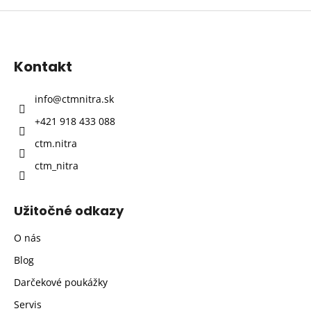
Z
á
p
Kontakt
ä
t
info
@
ctmnitra.sk
i
+421 918 433 088
e
ctm.nitra
ctm_nitra
Užitočné odkazy
O nás
Blog
Darčekové poukážky
Servis