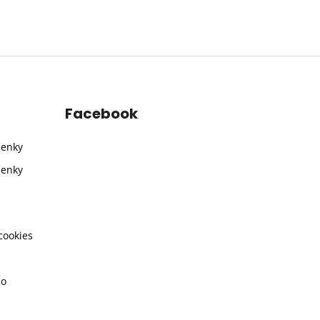
Facebook
ienky
ienky
cookies
ho