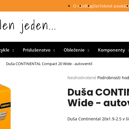
O nás
Blog
Darčekové poukáž
len jeden...
 Slovensku
cykle
Príslušenstvo
Oblečenie
Komponenty
Duša CONTINENTAL Compact 20 Wide - autoventil
Priemerné
Neohodnotené
Podrobnosti ho
hodnotenie
Duša CONTI
produktu
je
Wide - auto
0,0
z
5
hviezdičiek.
Duša Continental 20x1.9-2.5 v 