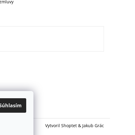
 zmluvy
Súhlasím
Vytvoril Shoptet
&
Jakub Grác