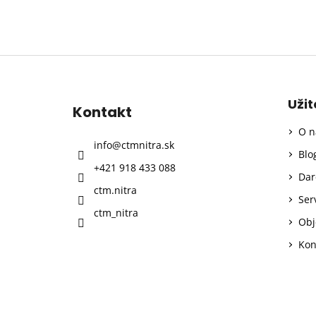
Z
á
p
Uži
Kontakt
ä
O n
t
info
@
ctmnitra.sk
i
Blo
+421 918 433 088
e
Dar
ctm.nitra
Ser
ctm_nitra
Obj
Kon