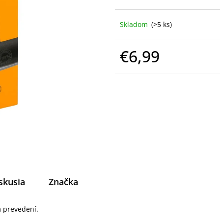
Skladom
(>5 ks)
€6,99
Jednotková
cena:
skusia
Značka
m prevedení.