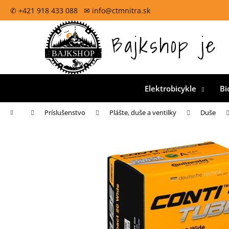
K
Prejsť
✆ +421 918 433 088 ✉ info@ctmnitra.sk
na
o
obsah
Späť
š
Bajkshop je 
Oficiálna špecializovaná predajňa pre CTM bicykle na
do
í
k
obchodu
Elektrobicykle
Bi
Domov
Príslušenstvo
Plášte, duše a ventilky
Duše