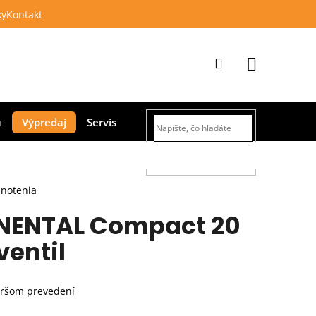
ky
Kontakt
Prihlásenie
Nákupný
Výpredaj
Servis
košík
HĽADAŤ
dnotenia
NENTAL Compact 20
ventil
širšom prevedení