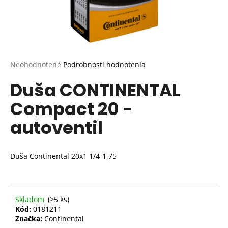
Priemerné
Neohodnotené
Podrobnosti hodnotenia
hodnotenie
Duša CONTINENTAL
produktu
je
Compact 20 -
0,0
z
autoventil
5
hviezdičiek.
Duša Continental 20x1 1/4-1,75
Skladom
(>5 ks)
Kód:
0181211
Značka:
Continental