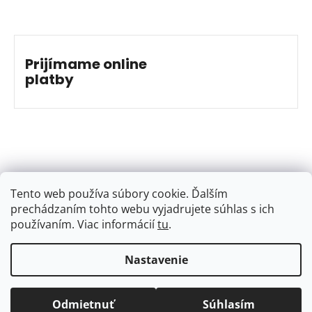
Prijímame online
platby
Tento web používa súbory cookie. Ďalším
prechádzaním tohto webu vyjadrujete súhlas s ich
používaním. Viac informácií
tu
.
Nastavenie
Vytvoril Shoptet
&
Jakub Grác
Copyright 2026
BAJKSHOP
. Všetky práva vyhradené.
Odmietnuť
Súhlasím