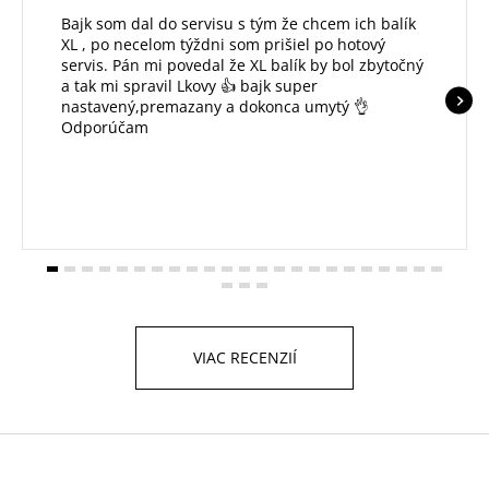
Bajk som dal do servisu s tým že chcem ich balík
XL , po necelom týždni som prišiel po hotový
servis. Pán mi povedal že XL balík by bol zbytočný
a tak mi spravil Lkovy 👍 bajk super
nastavený,premazany a dokonca umytý 👌
Odporúčam
VIAC RECENZIÍ
Z
á