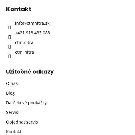
p
Kontakt
ä
t
info
@
ctmnitra.sk
i
+421 918 433 088
e
ctm.nitra
ctm_nitra
Užitočné odkazy
O nás
Blog
Darčekové poukážky
Servis
Objednať servis
Kontakt