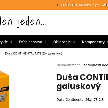
O nás
Blog
Darčekové poukáž
len jeden...
 Slovensku
cykle
Príslušenstvo
Oblečenie
Komponenty
Duša CONTINENTAL MTB 26 - galuskový
Priemerné
Neohodnotené
Podrobnosti ho
hodnotenie
Duša CONTI
produktu
je
galuskový
0,0
z
5
hviezdičiek.
Duša Continental 26x1,75-2,5