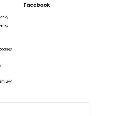
Facebook
ienky
ienky
cookies
ho
 zmluvy