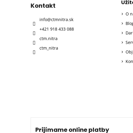
p
Uži
Kontakt
ä
O n
t
info
@
ctmnitra.sk
i
Blo
+421 918 433 088
e
Dar
ctm.nitra
Ser
ctm_nitra
Obj
Kon
Prijímame online platby