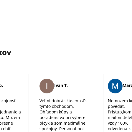
kov
p.
Ivan T.
Mare
okojnosť
Veľmi dobrá skúsenosť s
Nemozem kr
týmto obchodom.
povedat.
 jednanie a
Ohľadom kúpy a
Pristup,kom
ca. Môžem
poradenstva pri výbere
mailom,tele
 presne
bicykla som maximálne
vzdy 100%. 
 robiť
spokojný. Personál bol
odvedena k