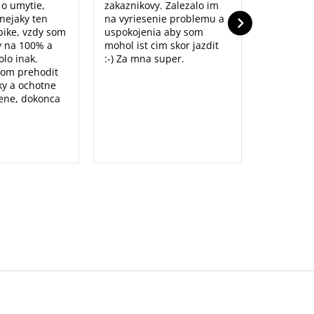
o o umytie,
zakaznikovy. Zalezalo im
nejaky ten
na vyriesenie problemu a
ike, vzdy som
uspokojenia aby som
y na 100% a
mohol ist cim skor jazdit
lo inak.
:-) Za mna super.
som prehodit
y a ochotne
ene, dokonca