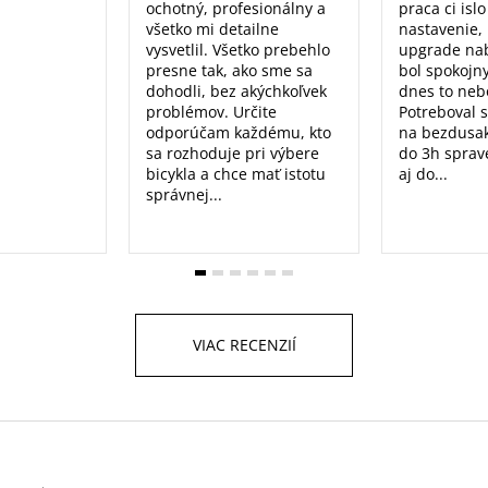
ochotný, profesionálny a
praca ci isl
všetko mi detailne
nastavenie, 
vysvetlil. Všetko prebehlo
upgrade nab
presne tak, ako sme sa
bol spokojn
dohodli, bez akýchkoľvek
dnes to nebo
problémov. Určite
Potreboval 
odporúčam každému, kto
na bezdusak
sa rozhoduje pri výbere
do 3h sprav
bicykla a chce mať istotu
aj do...
správnej...
VIAC RECENZIÍ