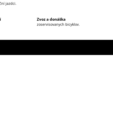
ní jazdci.
í
Zvoz a donáška
zoservisovanych bicyklov.