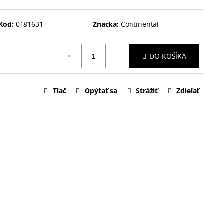
Kód:
0181631
Značka:
Continental
DO KOŠÍKA
Tlač
Opýtať sa
Strážiť
Zdieľať