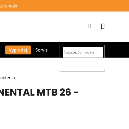
ky
Kontakt
Prihlásenie
Nákupný
Výpredaj
Servis
košík
HĽADAŤ
dnotenia
NENTAL MTB 26 -