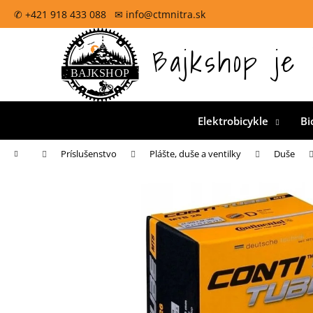
K
Prejsť
✆ +421 918 433 088 ✉ info@ctmnitra.sk
na
o
obsah
Späť
š
Bajkshop je 
Oficiálna špecializovaná predajňa pre CTM bicykle na
do
í
k
obchodu
Elektrobicykle
Bi
Domov
Príslušenstvo
Plášte, duše a ventilky
Duše