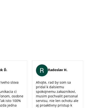
k Ď.
Radoslav H.
Er
iveho slova
Ahojte, rad by som sa
Maximálna
pridal k dalsiemu
naozaj sm
unikacia ci
spokojnemu zakaznikovi,
predajne,
fonom, osobne
musim pochvalit personal
poradenst
Tak isto 100%
servisu, nie len ochotu ale
prístup to
azda jedna
aj proaktivny pristup k
dolu. Ďak