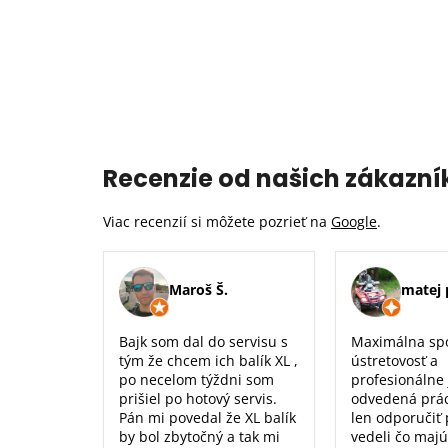
Recenzie od našich zákazní
Viac recenzií si môžete pozrieť na
Google
.
Maroš Š.
matej 
Bajk som dal do servisu s
Maximálna sp
tým že chcem ich balík XL ,
ústretovosť a
po necelom týždni som
profesionálne
prišiel po hotový servis.
odvedená prá
Pán mi povedal že XL balík
len odporučiť
by bol zbytočný a tak mi
vedeli čo majú