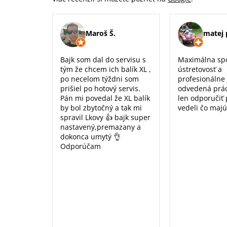
Maroš Š.
matej 
Bajk som dal do servisu s
Maximálna sp
tým že chcem ich balík XL ,
ústretovosť a
po necelom týždni som
profesionálne
prišiel po hotový servis.
odvedená prá
Pán mi povedal že XL balík
len odporučiť
by bol zbytočný a tak mi
vedeli čo majú
spravil Lkovy 👍 bajk super
nastavený,premazany a
dokonca umytý 👌
Odporúčam