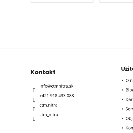
Z
á
p
Uži
Kontakt
ä
O n
t
info
@
ctmnitra.sk
i
Blo
+421 918 433 088
e
Dar
ctm.nitra
Ser
ctm_nitra
Obj
Kon