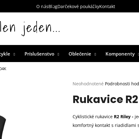
O nás
Blog
Darčekové poukážky
Kontakt
len jeden...
 Slovensku
cykle
Príslušenstvo
Oblečenie
Komponenty
R04K
Priemerné
Neohodnotené
Podrobnosti ho
hodnotenie
Rukavice R2
produktu
je
0,0
z
Cyklistické rukavice
R2 Riley -
je
5
hviezdičiek.
komfortný kontakt s riadidlami s