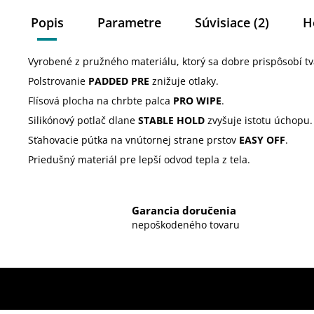
Popis
Parametre
Súvisiace (2)
H
Vyrobené z pružného materiálu, ktorý sa dobre prispôsobí tv
Polstrovanie
PADDED PRE
znižuje otlaky.
Flísová plocha na chrbte palca
PRO WIPE
.
Silikónový potlač dlane
STABLE HOLD
zvyšuje istotu úchopu.
Sťahovacie pútka na vnútornej strane prstov
EASY OFF
.
Priedušný materiál pre lepší odvod tepla z tela.
Garancia doručenia
nepoškodeného tovaru