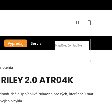
Prihlásenie
Nákupný
Výpredaj
Servis
košík
HĽADAŤ
dnotenia
 RILEY 2.0 ATR04K
dnoduché a spoľahlivé rukavice pre tých, ktorí chcú mať
vojho bicykla.