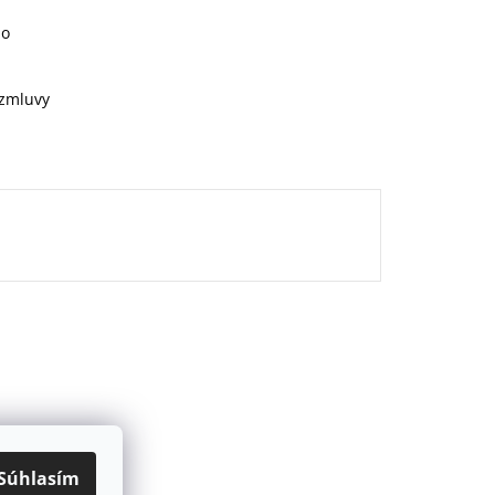
ho
 zmluvy
Súhlasím