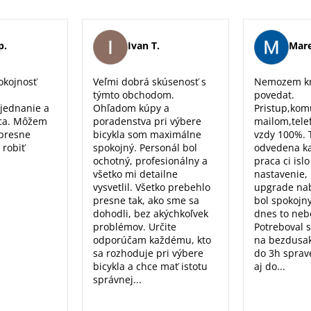
p.
Ivan T.
Mare
okojnosť
Veľmi dobrá skúsenosť s
Nemozem kr
týmto obchodom.
povedat.
 jednanie a
Ohľadom kúpy a
Pristup,kom
ca. Môžem
poradenstva pri výbere
mailom,tele
 presne
bicykla som maximálne
vzdy 100%. 
 robiť
spokojný. Personál bol
odvedena k
ochotný, profesionálny a
praca ci isl
všetko mi detailne
nastavenie, 
vysvetlil. Všetko prebehlo
upgrade nab
presne tak, ako sme sa
bol spokojn
dohodli, bez akýchkoľvek
dnes to nebo
problémov. Určite
Potreboval 
odporúčam každému, kto
na bezdusak
sa rozhoduje pri výbere
do 3h sprav
bicykla a chce mať istotu
aj do...
správnej...