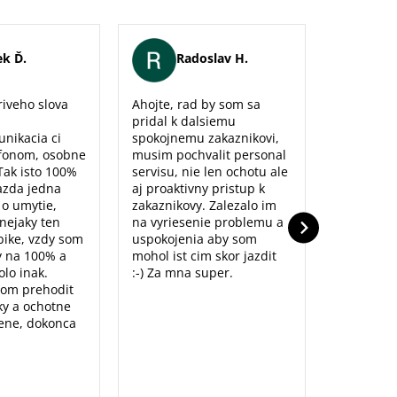
k Ď.
Radoslav H.
Er
iveho slova
Ahojte, rad by som sa
Maximálna
pridal k dalsiemu
naozaj sm
unikacia ci
spokojnemu zakaznikovi,
predajne,
fonom, osobne
musim pochvalit personal
poradenst
Tak isto 100%
servisu, nie len ochotu ale
prístup to
azda jedna
aj proaktivny pristup k
dolu. Ďak
o o umytie,
zakaznikovy. Zalezalo im
nejaky ten
na vyriesenie problemu a
ike, vzdy som
uspokojenia aby som
y na 100% a
mohol ist cim skor jazdit
lo inak.
:-) Za mna super.
som prehodit
y a ochotne
ene, dokonca