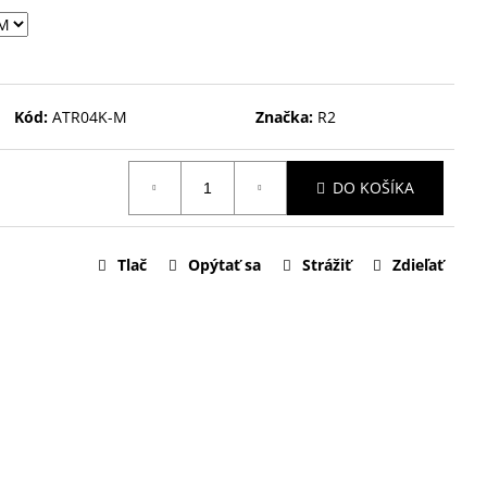
Kód:
ATR04K-M
Značka:
R2
DO KOŠÍKA
Tlač
Opýtať sa
Strážiť
Zdieľať