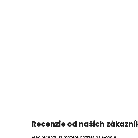
Recenzie od našich zákazní
Viac recenzií si môžete pozrieť na
Google
.