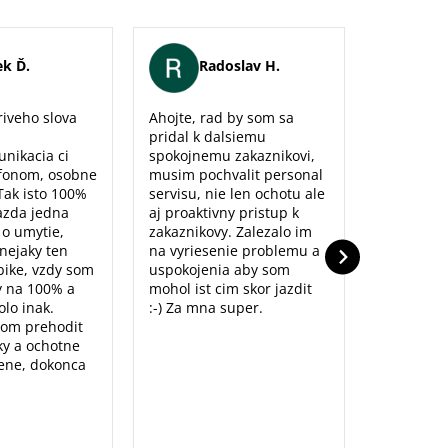
k Ď.
Radoslav H.
Er
iveho slova
Ahojte, rad by som sa
Maximálna
pridal k dalsiemu
naozaj sm
unikacia ci
spokojnemu zakaznikovi,
predajne,
fonom, osobne
musim pochvalit personal
poradenst
Tak isto 100%
servisu, nie len ochotu ale
prístup to
azda jedna
aj proaktivny pristup k
dolu. Ďak
o o umytie,
zakaznikovy. Zalezalo im
nejaky ten
na vyriesenie problemu a
ike, vzdy som
uspokojenia aby som
y na 100% a
mohol ist cim skor jazdit
lo inak.
:-) Za mna super.
som prehodit
y a ochotne
ene, dokonca