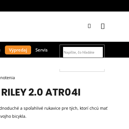
Prihlásenie
Nákupný
Výpredaj
Servis
košík
HĽADAŤ
dnotenia
RILEY 2.0 ATR04I
dnoduché a spoľahlivé rukavice pre tých, ktorí chcú mať
vojho bicykla.