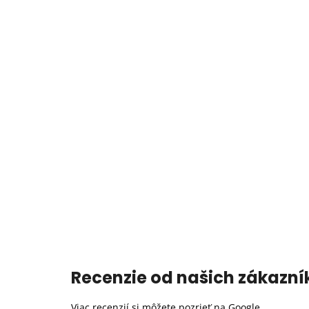
Recenzie od našich zákazní
Viac recenzií si môžete pozrieť na
Google
.