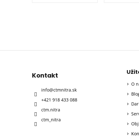
Z
á
p
Uži
Kontakt
ä
O n
t
info
@
ctmnitra.sk
i
Blo
+421 918 433 088
e
Dar
ctm.nitra
Ser
ctm_nitra
Obj
Kon