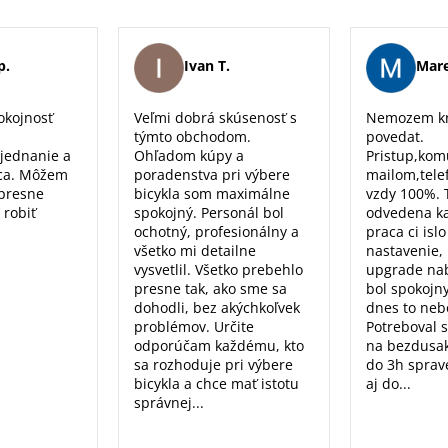
p.
Ivan T.
Mare
okojnosť
Veľmi dobrá skúsenosť s
Nemozem kr
týmto obchodom.
povedat.
 jednanie a
Ohľadom kúpy a
Pristup,kom
ca. Môžem
poradenstva pri výbere
mailom,tele
 presne
bicykla som maximálne
vzdy 100%. 
 robiť
spokojný. Personál bol
odvedena k
ochotný, profesionálny a
praca ci isl
všetko mi detailne
nastavenie, 
vysvetlil. Všetko prebehlo
upgrade nab
presne tak, ako sme sa
bol spokojn
dohodli, bez akýchkoľvek
dnes to nebo
problémov. Určite
Potreboval 
odporúčam každému, kto
na bezdusak
sa rozhoduje pri výbere
do 3h sprav
bicykla a chce mať istotu
aj do...
správnej...