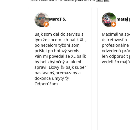
Maroš Š.
matej 
Bajk som dal do servisu s
Maximálna sp
tým že chcem ich balík XL ,
ústretovosť a
po necelom týždni som
profesionálne
prišiel po hotový servis.
odvedená prá
Pán mi povedal že XL balík
len odporučiť
by bol zbytočný a tak mi
vedeli čo majú
spravil Lkovy 👍 bajk super
nastavený,premazany a
dokonca umytý 👌
Odporúčam