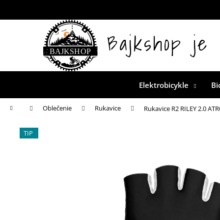
K
Prejsť
na
o
obsah
Späť
š
Bajkshop je 
Oficiálna špecializovaná predajňa pre CTM bicykle na
do
í
k
obchodu
Elektrobicykle
Bi
Domov
Oblečenie
Rukavice
Rukavice R2 RILEY 2.0 ATR
TIP