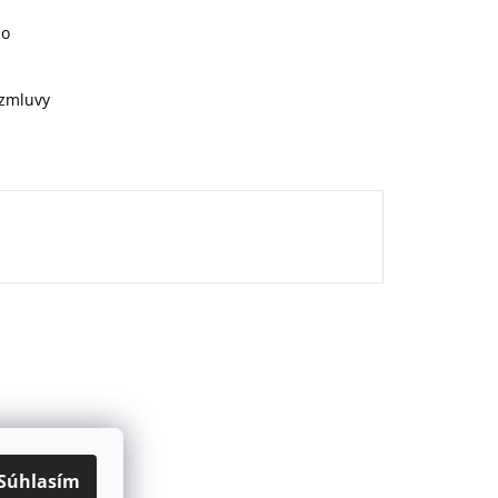
ho
 zmluvy
Súhlasím