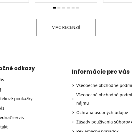
VIAC RECENZIÍ
točné odkazy
Informácie pre vás
ás
Všeobecné obchodné podm
g
Všeobecné obchodné podm
čekové poukážky
nájmu
vis
Ochrana osobných údajov
ednať servis
Zásady používania súborov 
takt
Reklamačný poriadok