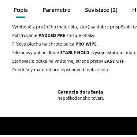
Popis
Parametre
Súvisiace (2)
H
Vyrobené z pružného materiálu, ktorý sa dobre prispôsobí tv
Polstrovanie
PADDED PRE
znižuje otlaky.
Flísová plocha na chrbte palca
PRO WIPE
.
Silikónový potlač dlane
STABLE HOLD
zvyšuje istotu úchopu.
Sťahovacie pútka na vnútornej strane prstov
EASY OFF
.
Priedušný materiál pre lepší odvod tepla z tela.
Garancia doručenia
nepoškodeného tovaru