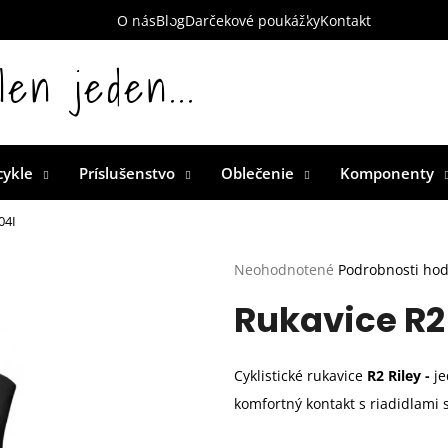
O nás
Blog
Darčekové poukážky
Kontakt
len jeden...
 Slovensku
cykle
Príslušenstvo
Oblečenie
Komponenty
04I
Priemerné
Neohodnotené
Podrobnosti ho
hodnotenie
Rukavice R2 
produktu
je
0,0
z
Cyklistické rukavice
R2 Riley -
je
5
hviezdičiek.
komfortný kontakt s riadidlami s