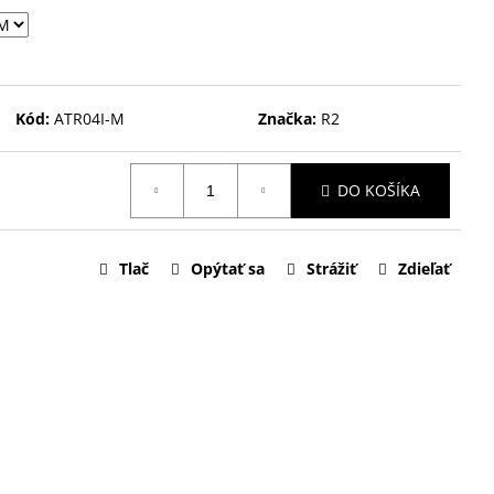
Kód:
ATR04I-M
Značka:
R2
DO KOŠÍKA
Tlač
Opýtať sa
Strážiť
Zdieľať