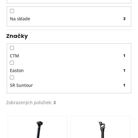
o
d
Na sklade
3
u
k
Značky
t
o
v
CTM
1
Easton
1
SR Suntour
1
Zobrazených položiek:
3
V
ý
p