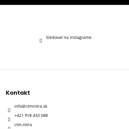
Sledovať na Instagrame
Z
á
p
Kontakt
ä
t
info
@
ctmnitra.sk
i
+421 918 433 088
e
ctm.nitra