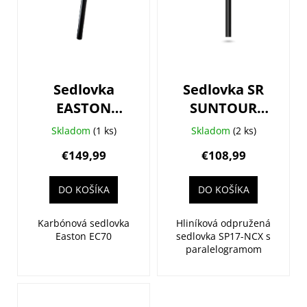
i
s
p
r
o
Sedlovka
Sedlovka SR
d
EASTON
SUNTOUR
u
Carbon EC70
NCX SP17
k
Skladom
(1 ks)
Skladom
(2 ks)
SB0,
350mm 30.9
t
€149,99
€108,99
27.2x350mm
čierna
o
v
DO KOŠÍKA
DO KOŠÍKA
Karbónová sedlovka
Hliníková odpružená
Easton EC70
sedlovka SP17-NCX s
paralelogramom