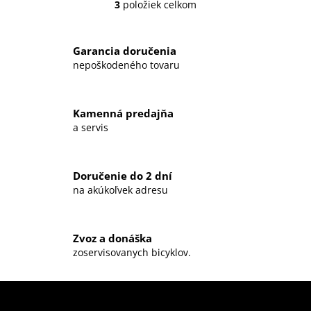
3
položiek celkom
O
v
l
Garancia doručenia
á
nepoškodeného tovaru
d
a
c
Kamenná predajňa
i
a servis
e
p
r
Doručenie do 2 dní
v
na akúkoľvek adresu
k
y
v
ý
Zvoz a donáška
zoservisovanych bicyklov.
p
i
s
u