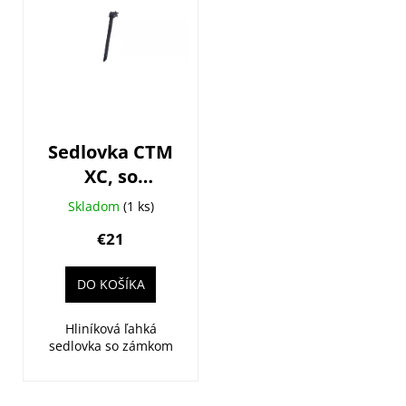
Sedlovka CTM
XC, so
zámkom,
Skladom
(1 ks)
27,2x350mm,
€21
Al, čierna
DO KOŠÍKA
Hliníková ľahká
sedlovka so zámkom