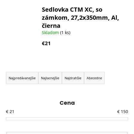
Sedlovka CTM XC, so
zámkom, 27,2x350mm, Al,
čierna
Skladom
(1 ks)
€21
R
a
Najpredávanejšie
Najlacnejšie
Najdrahšie
Abecedne
d
e
n
Cena
i
€
21
€
150
e
p
r