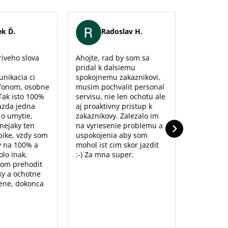
k Ď.
Radoslav H.
Er
iveho slova
Ahojte, rad by som sa
Maximálna
pridal k dalsiemu
naozaj sm
unikacia ci
spokojnemu zakaznikovi,
predajne,
fonom, osobne
musim pochvalit personal
poradenst
Tak isto 100%
servisu, nie len ochotu ale
prístup to
azda jedna
aj proaktivny pristup k
dolu. Ďak
o o umytie,
zakaznikovy. Zalezalo im
nejaky ten
na vyriesenie problemu a
ike, vzdy som
uspokojenia aby som
y na 100% a
mohol ist cim skor jazdit
lo inak.
:-) Za mna super.
som prehodit
y a ochotne
ene, dokonca