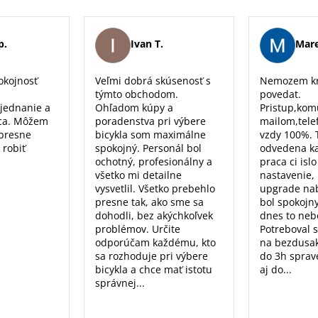
p.
Ivan T.
Mare
okojnosť
Veľmi dobrá skúsenosť s
Nemozem kr
týmto obchodom.
povedat.
 jednanie a
Ohľadom kúpy a
Pristup,kom
ca. Môžem
poradenstva pri výbere
mailom,tele
 presne
bicykla som maximálne
vzdy 100%. 
 robiť
spokojný. Personál bol
odvedena k
ochotný, profesionálny a
praca ci isl
všetko mi detailne
nastavenie, 
vysvetlil. Všetko prebehlo
upgrade nab
presne tak, ako sme sa
bol spokojn
dohodli, bez akýchkoľvek
dnes to nebo
problémov. Určite
Potreboval 
odporúčam každému, kto
na bezdusak
sa rozhoduje pri výbere
do 3h sprav
bicykla a chce mať istotu
aj do...
správnej...