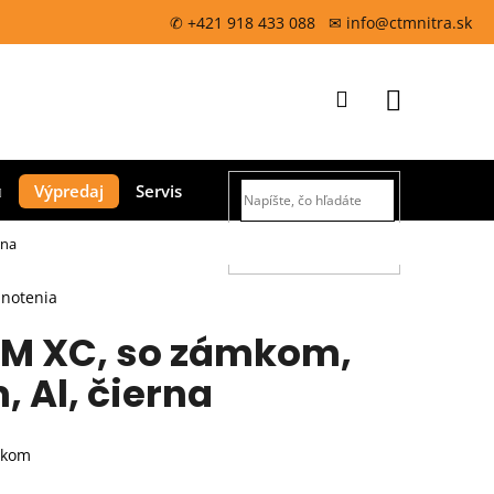
✆ +421 918 433 088 ✉ info@ctmnitra.sk
Prihlásenie
Nákupný
Výpredaj
Servis
košík
rna
HĽADAŤ
dnotenia
TM XC, so zámkom,
 Al, čierna
mkom