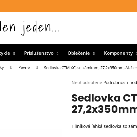
len jeden...
 Slovensku
cykle
Príslušenstvo
Oblečenie
Komponenty
ky
Pevné
Sedlovka CTM XC, so zámkom, 27,2x350mm, Al, čie
Priemerné
Neohodnotené
Podrobnosti ho
hodnotenie
Sedlovka C
produktu
je
27,2x350mm,
0,0
z
5
hviezdičiek.
Hliníková ľahká sedlovka so zá