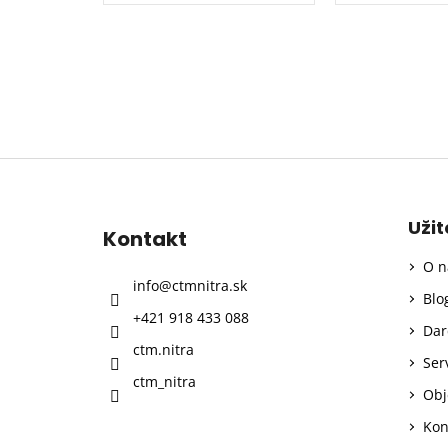
Z
á
p
Uži
Kontakt
ä
O n
t
info
@
ctmnitra.sk
i
Blo
+421 918 433 088
e
Dar
ctm.nitra
Ser
ctm_nitra
Obj
Kon