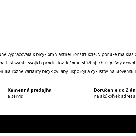
ne vypracovala k bicyklom vlastnej konštrukcie. V ponuke má klasick
estovanie svojich produktov, k čomu slúži aj ich úspešný downhill
úka rôzne varianty bicyklov, aby uspokojila cyklistov na Slovensk
Kamenná predajňa
Doručenie do 2 dn
a servis
na akúkoľvek adresu