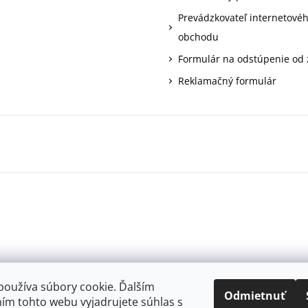
Prevádzkovateľ internetové
obchodu
Formulár na odstúpenie od
Reklamačný formulár
používa súbory cookie. Ďalším
Odmietnuť
ím tohto webu vyjadrujete súhlas s