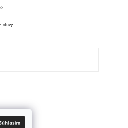
ho
 zmluvy
Súhlasím