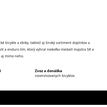
é bicykle a ebiky, taktiež aj široký sortiment doplnkov a
 a enduro tím, ktorý vyhral niekoľko medailí majstra SR a
u aj mimo neho.
í
Zvoz a donáška
zoservisovanych bicyklov.