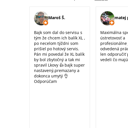
Maroš Š.
matej 
Bajk som dal do servisu s
Maximálna sp
tým že chcem ich balík XL ,
ústretovosť a
po necelom týždni som
profesionálne
prišiel po hotový servis.
odvedená prá
Pán mi povedal že XL balík
len odporučiť
by bol zbytočný a tak mi
vedeli čo majú
spravil Lkovy 👍 bajk super
nastavený,premazany a
dokonca umytý 👌
Odporúčam