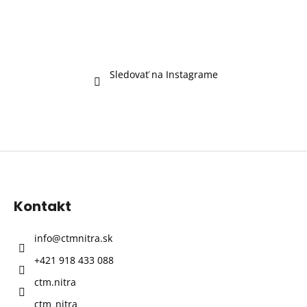
Sledovať na Instagrame
Z
á
p
Kontakt
ä
t
info
@
ctmnitra.sk
i
+421 918 433 088
e
ctm.nitra
ctm_nitra