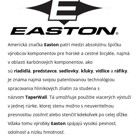
Americká značka
Easton
patrí medzi absolútnu špičku
výrobcov komponentov pre horské a cestné bicykle, najmä
v oblasti karbónových komponentov, ako
sú
riadidlá
,
predstavce
,
sedlovky
,
kľuky
,
vidlice
a
ráfiky
.
Je známa najmä svojou patentovanou technológiou
spracovania hliníkových zliatin za studena s
názvom
TaperWall
. Tá umožňuje použitie viacerých výstuží
v jednej rúrke, ktorej stenu možno s neuveriteľnou
presnosťou zosilniť alebo stenčiť kdekoľvek po celej dĺžke.
Vďaka tomu výrobky
Easton
spájajú vysokú pevnosť,
odolnosť a nízku hmotnosť.