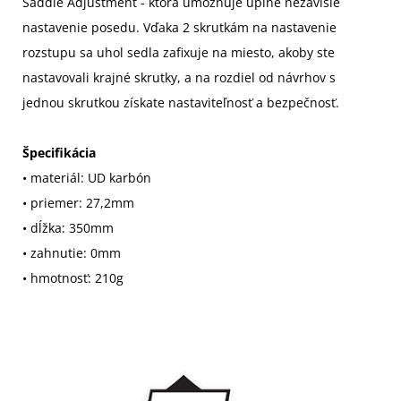
Saddle Adjustment - ktorá umožňuje úplne nezávislé
nastavenie posedu. Vďaka 2 skrutkám na nastavenie
rozstupu sa uhol sedla zafixuje na miesto, akoby ste
nastavovali krajné skrutky, a na rozdiel od návrhov s
jednou skrutkou získate nastaviteľnosť a bezpečnosť.
Špecifikácia
• materiál: UD karbón
• priemer: 27,2mm
• dĺžka: 350mm
• zahnutie: 0mm
• hmotnosť: 210g