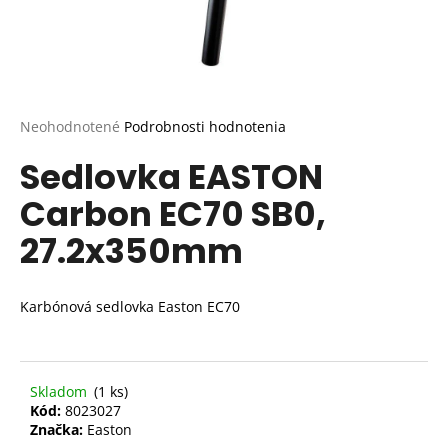
Priemerné
Neohodnotené
Podrobnosti hodnotenia
hodnotenie
Sedlovka EASTON
produktu
je
Carbon EC70 SB0,
0,0
z
27.2x350mm
5
hviezdičiek.
Karbónová sedlovka Easton EC70
Skladom
(1 ks)
Kód:
8023027
Značka:
Easton