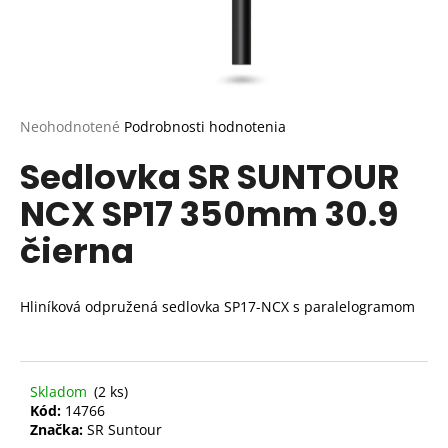
Priemerné
Neohodnotené
Podrobnosti hodnotenia
hodnotenie
Sedlovka SR SUNTOUR
produktu
je
NCX SP17 350mm 30.9
0,0
z
čierna
5
hviezdičiek.
Hliníková odpružená sedlovka SP17-NCX s paralelogramom
Skladom
(2 ks)
Kód:
14766
Značka:
SR Suntour