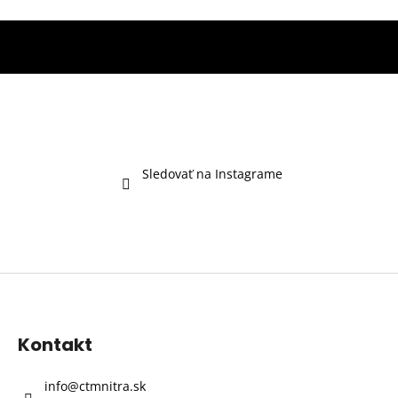
Sledovať na Instagrame
Z
á
p
Kontakt
ä
t
info
@
ctmnitra.sk