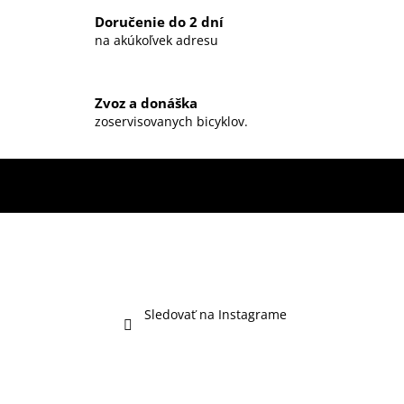
r
Doručenie do 2 dní
v
na akúkoľvek adresu
k
y
v
ý
Zvoz a donáška
zoservisovanych bicyklov.
p
i
s
u
Sledovať na Instagrame