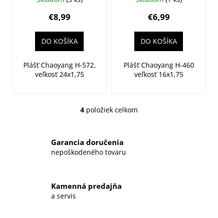
(47-507)
(47-305)
€8,99
€6,99
DO KOŠÍKA
DO KOŠÍKA
Plášť Chaoyang H-572,
Plášť Chaoyang H-460
veľkosť 24x1,75
veľkosť 16x1,75
4
položiek celkom
O
v
l
Garancia doručenia
á
nepoškodeného tovaru
d
a
c
Kamenná predajňa
i
a servis
e
p