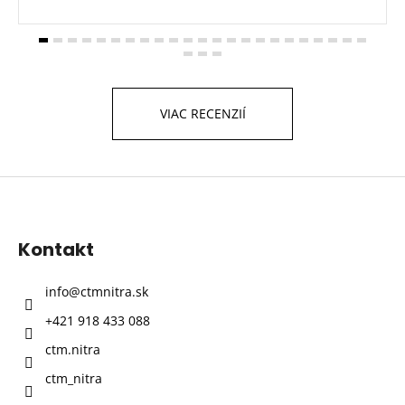
VIAC RECENZIÍ
Z
á
p
Kontakt
ä
t
info
@
ctmnitra.sk
i
+421 918 433 088
e
ctm.nitra
ctm_nitra