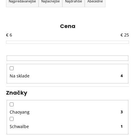
a
Najpredávanejšie
Najlacnejšie
Najdrahšie
Abecedne
d
e
n
Cena
i
€
6
€
25
e
p
r
o
d
Na sklade
4
u
k
Značky
t
o
v
Chaoyang
3
Schwalbe
1