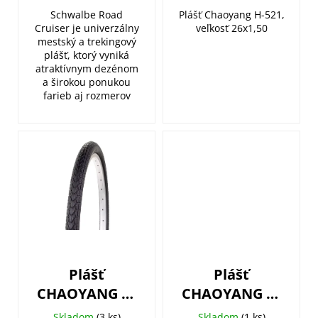
Green reflex
Schwalbe Road
Plášť Chaoyang H-521,
Cruiser je univerzálny
veľkosť 26x1,50
mestský a trekingový
plášť, ktorý vyniká
atraktívnym dezénom
a širokou ponukou
farieb aj rozmerov
Plášť
Plášť
CHAOYANG H-
CHAOYANG H-
572 24x1,75
460 16x1,75
Skladom
(3 ks)
Skladom
(1 ks)