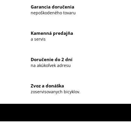
l
Garancia doručenia
á
nepoškodeného tovaru
d
a
c
Kamenná predajňa
i
a servis
e
p
r
Doručenie do 2 dní
v
na akúkoľvek adresu
k
y
v
ý
Zvoz a donáška
zoservisovanych bicyklov.
p
i
s
u