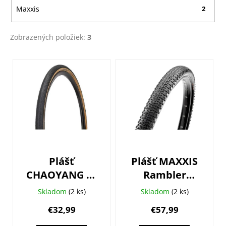
Maxxis
2
Zobrazených položiek:
3
V
ý
p
i
s
p
r
o
Plášť
Plášť MAXXIS
d
CHAOYANG H-
Rambler
u
5224TR
700X40 Kevlar
k
Skladom
(2 ks)
Skladom
(2 ks)
700x38C
EXO/TR
t
€32,99
€57,99
o