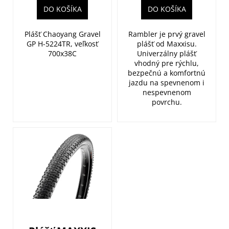
v
DO KOŠÍKA
DO KOŠÍKA
Plášť Chaoyang Gravel
Rambler je prvý gravel
GP H-5224TR, veľkosť
plášť od Maxxisu.
700x38C
Univerzálny plášť
vhodný pre rýchlu,
bezpečnú a komfortnú
jazdu na spevnenom i
nespevnenom
povrchu.