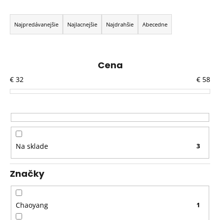
R
a
Najpredávanejšie
Najlacnejšie
Najdrahšie
Abecedne
d
e
n
Cena
i
€
32
€
58
e
p
r
o
d
Na sklade
3
u
k
Značky
t
o
v
Chaoyang
1