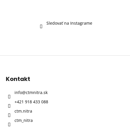
Sledovať na Instagrame
Z
á
p
Kontakt
ä
t
info
@
ctmnitra.sk
i
+421 918 433 088
e
ctm.nitra
ctm_nitra