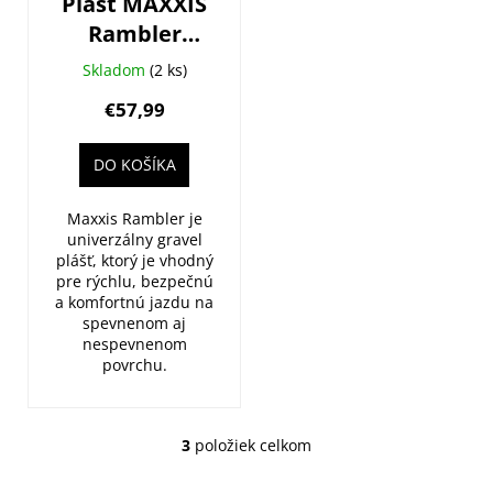
Plášť MAXXIS
Rambler
650x47B
Skladom
(2 ks)
Kevlar
€57,99
EXO/TR
DO KOŠÍKA
Maxxis Rambler je
univerzálny gravel
plášť, ktorý je vhodný
pre rýchlu, bezpečnú
a komfortnú jazdu na
spevnenom aj
nespevnenom
povrchu.
3
položiek celkom
O
v