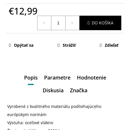
€12,99
Jednotková
DO KOŠÍKA
cena:
Opýtať sa
Strážiť
Zdieľať
Popis
Parametre
Hodnotenie
Diskusia
Značka
Vyrobené z kvalitného materiálu podliehajúceho
európskym normám
Výstuha: oceľové vlákno