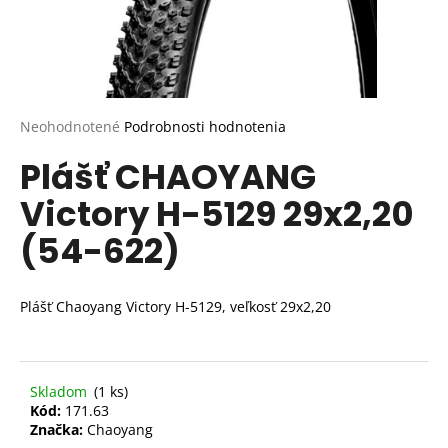
Priemerné
Neohodnotené
Podrobnosti hodnotenia
hodnotenie
Plášť CHAOYANG
produktu
je
Victory H-5129 29x2,20
0,0
z
(54-622)
5
hviezdičiek.
Plášť Chaoyang Victory H-5129, veľkosť 29x2,20
Skladom
(1 ks)
Kód:
171.63
Značka:
Chaoyang