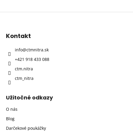
Z
á
p
Kontakt
ä
t
info
@
ctmnitra.sk
i
+421 918 433 088
e
ctm.nitra
ctm_nitra
Užitočné odkazy
O nás
Blog
Darčekové poukážky