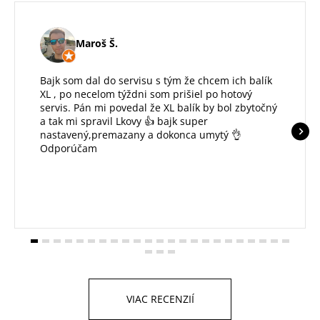
Maroš Š.
Bajk som dal do servisu s tým že chcem ich balík
XL , po necelom týždni som prišiel po hotový
servis. Pán mi povedal že XL balík by bol zbytočný
a tak mi spravil Lkovy 👍 bajk super
nastavený,premazany a dokonca umytý 👌
Odporúčam
VIAC RECENZIÍ