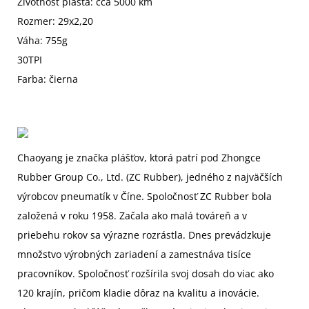
Životnosť plášťa: cca 5000 km
Rozmer: 29x2,20
Váha: 755g
30TPI
Farba: čierna
Chaoyang je značka plášťov, ktorá patrí pod Zhongce
Rubber Group Co., Ltd. (ZC Rubber), jedného z najväčších
výrobcov pneumatík v Číne. Spoločnosť ZC Rubber bola
založená v roku 1958. Začala ako malá továreň a v
priebehu rokov sa výrazne rozrástla. Dnes prevádzkuje
množstvo výrobných zariadení a zamestnáva tisíce
pracovníkov. Spoločnosť rozšírila svoj dosah do viac ako
120 krajín, pričom kladie dôraz na kvalitu a inovácie.