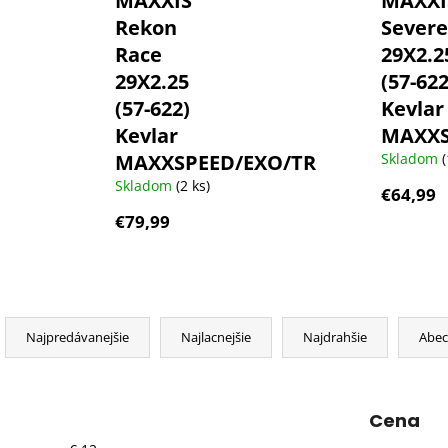
MAXXIS
MAXXI
Rekon
Severe
Race
29X2.2
29X2.25
(57-622
(57-622)
Kevlar
Kevlar
MAXXS
MAXXSPEED/EXO/TR
Skladom
(
Skladom
(2 ks)
€64,99
€79,99
R
a
Najpredávanejšie
Najlacnejšie
Najdrahšie
Abe
d
e
n
Cena
i