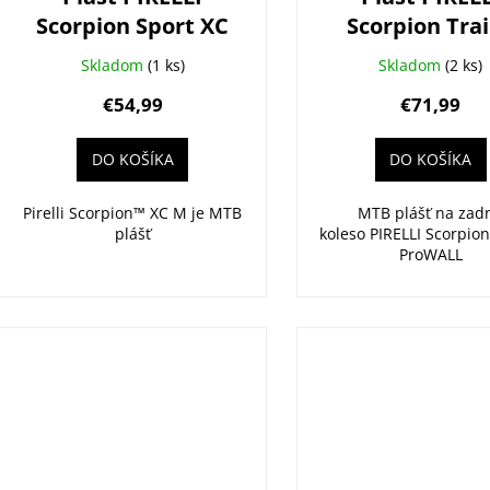
Scorpion Sport XC
Scorpion Trai
M 29x2.4 TLR
29x2.4 ProWa
Skladom
(1 ks)
Skladom
(2 ks)
€54,99
€71,99
DO KOŠÍKA
DO KOŠÍKA
Pirelli Scorpion™ XC M je MTB
MTB plášť na zad
plášť
koleso PIRELLI Scorpion
ProWALL