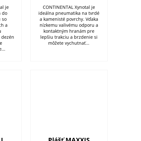
l je
CONTINENTAL Xynotal je
a do
ideálna pneumatika na tvrdé
 so
a kamenisté povrchy. Vďaka
ch a
nízkemu valivému odporu a
u
kontaktným hranám pre
ý dezén
lepšiu trakciu a brzdenie si
e
môžete vychutnať...
...
LI
Plášť MAXXIS