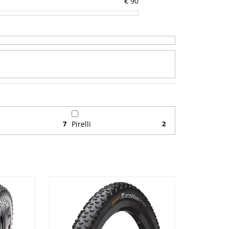
€
90
7
Pirelli
2