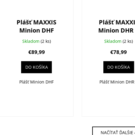
Plášť MAXXIS
Plášť MAXX
Minion DHF
Minion DHR 
29X2.60 (65-622)
29X2.40WT (61-
Skladom
(2 ks)
Skladom
(2 ks)
Kevlar 3CT/EXO/TR
Kevlar
€89,99
€78,99
3CG/EXO+/T
DO KOŠÍKA
DO KOŠÍKA
Plášť Minion DHF
Plášť Minion DHR 
NAČÍTAŤ ĎALŠIE 