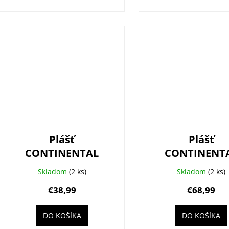
Plášť
Plášť
CONTINENTAL
CONTINENT
Race King II 29x2.2
Argotal Trai
Skladom
(2 ks)
Skladom
(2 ks)
(55-622)
Endurance 29x
€38,99
€68,99
Performance
(65-622)
kevlar
DO KOŠÍKA
DO KOŠÍKA