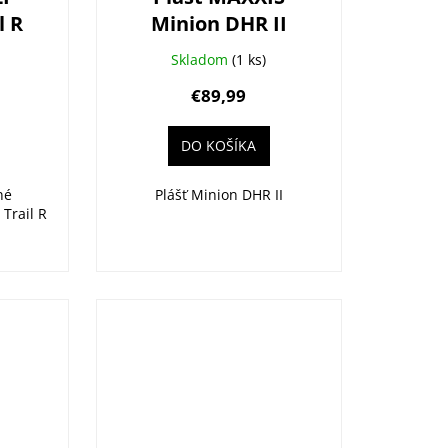
l R
Minion DHR II
ll
29X2.60 (65-622)
Skladom
(1 ks)
Kevlar 3CT/EXO/TR
€89,99
DO KOŠÍKA
né
Plášť Minion DHR II
 Trail R