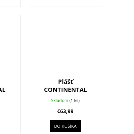
Plášť
AL
CONTINENTAL
l
Xynotal Trail
Skladom
(1 ks)
2.60
Endurance - 29x2.4
€63,99
(60-622)
DO KOŠÍKA