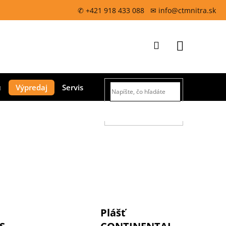
✆ +421 918 433 088 ✉ info@ctmnitra.sk
Prihlásenie
Nákupný
Výpredaj
Servis
košík
HĽADAŤ
Plášť