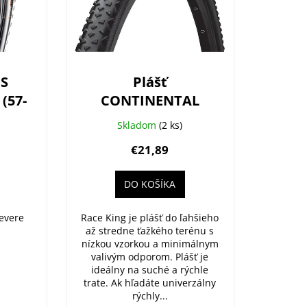
IS
Plášť
(57-
CONTINENTAL
Race King II 29x2.0
Skladom
(2 ks)
XO/TR
(50-622)
€21,89
Performance drôt
DO KOŠÍKA
Severe
Race King je plášť do ľahšieho
až stredne ťažkého terénu s
nízkou vzorkou a minimálnym
valivým odporom. Plášť je
ideálny na suché a rýchle
trate. Ak hľadáte univerzálny
rýchly...