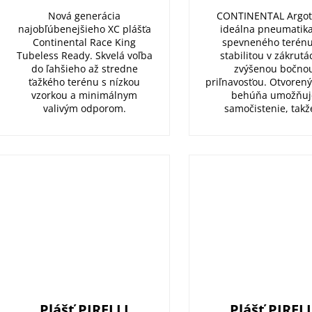
Nová generácia
CONTINENTAL Argota
najobľúbenejšieho XC plášťa
ideálna pneumatik
Continental Race King
spevneného terénu
Tubeless Ready. Skvelá voľba
stabilitou v zákrutá
do ľahšieho až stredne
zvýšenou bočno
ťažkého terénu s nízkou
priľnavosťou. Otvoren
vzorkou a minimálnym
behúňa umožňuj
valivým odporom.
samočistenie, takže
Plášť PIRELLI
Plášť PIREL