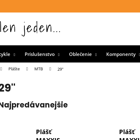
len jeden...
 Slovensku
cykle
Príslušenstvo
Oblečenie
Komponenty
Plášte
MTB
29"
29"
Najpredávanejšie
Plášť
Plášť