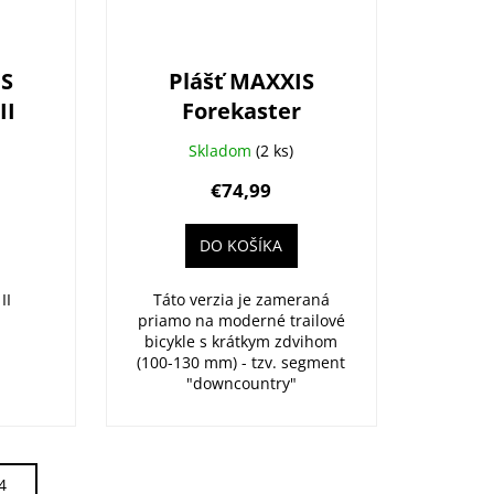
IS
Plášť MAXXIS
II
Forekaster
622)
29X2.40WT (61-622)
Skladom
(2 ks)
Kevlar
€74,99
R
3CT/EXO+/TR
DO KOŠÍKA
II
Táto verzia je zameraná
priamo na moderné trailové
bicykle s krátkym zdvihom
(100-130 mm) - tzv. segment
"downcountry"
4