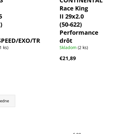
S
CONTINENTAL
Race King
5
II 29x2.0
)
(50-622)
Performance
PEED/EXO/TR
drôt
1 ks)
Skladom
(2 ks)
€21,89
cedne