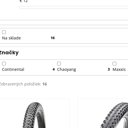
€
12
e
p
r
o
d
Na sklade
16
u
k
Značky
t
o
Continental
4
Chaoyang
3
Maxxis
v
Zobrazených položiek:
16
V
ý
p
i
s