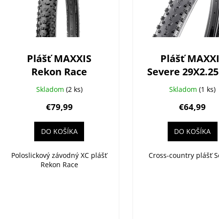
p
r
o
d
Plášť MAXXIS
Plášť MAXX
u
Rekon Race
Severe 29X2.25 
k
29X2.25 (57-622)
622) Kevlar
t
Skladom
(2 ks)
Skladom
(1 ks)
Kevlar
MAXXSPEED/E
o
€79,99
€64,99
MAXXSPEED/EXO/TR
v
DO KOŠÍKA
DO KOŠÍKA
Poloslickový závodný XC plášť
Cross-country plášť 
Rekon Race