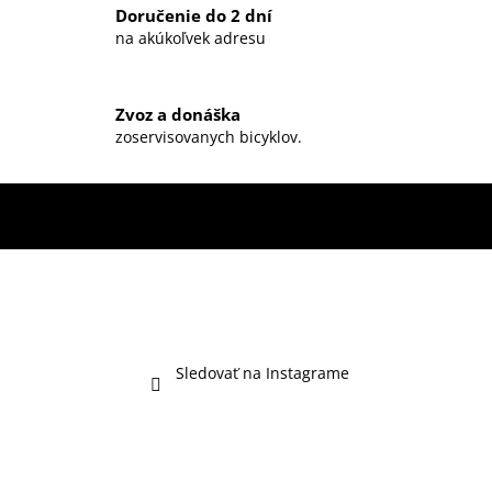
Doručenie do 2 dní
v
na akúkoľvek adresu
k
y
v
ý
Zvoz a donáška
zoservisovanych bicyklov.
p
i
s
u
Sledovať na Instagrame