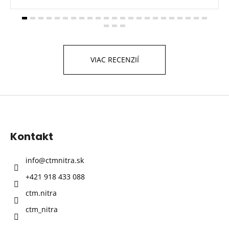
VIAC RECENZIÍ
Z
á
p
Kontakt
ä
t
info
@
ctmnitra.sk
i
+421 918 433 088
e
ctm.nitra
ctm_nitra