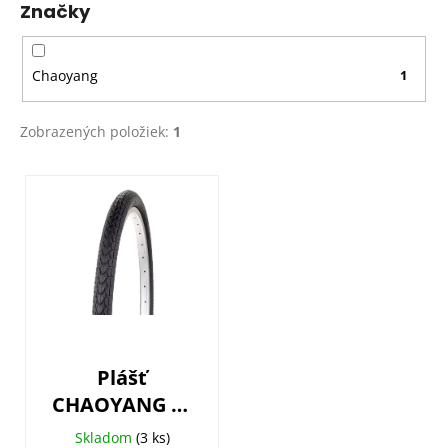
Značky
t
o
v
Chaoyang
1
Zobrazených položiek:
1
V
ý
p
i
s
p
r
o
Plášť
d
CHAOYANG H-
u
572 24x1,75
k
Skladom
(3 ks)