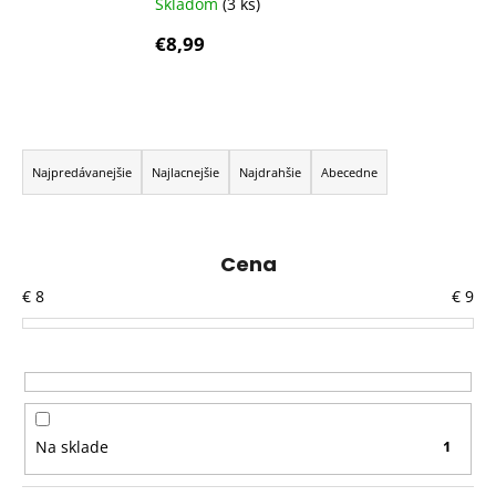
Skladom
(3 ks)
€8,99
R
a
Najpredávanejšie
Najlacnejšie
Najdrahšie
Abecedne
d
e
n
Cena
i
€
8
€
9
e
p
r
o
d
Na sklade
1
u
k