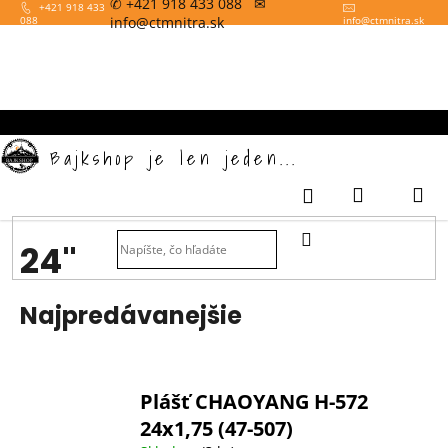
✆ +421 918 433 088 ✉
K
Prejsť
+421 918 433
info@ctmnitra.sk
088
info
@
ctmnitra.sk
na
o
obsah
Späť
š
í
k
Bajkshop je len jeden...
Nákupný
M
Prihlásenie
košík
HĽADAŤ
24"
Najpredávanejšie
Plášť CHAOYANG H-572
24x1,75 (47-507)