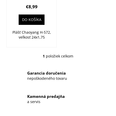
(47-507)
t
€8,99
o
v
DO KOŠÍKA
Plášť Chaoyang H-572,
veľkosť 24x1,75
1
položiek celkom
O
v
l
Garancia doručenia
á
nepoškodeného tovaru
d
a
c
Kamenná predajňa
i
a servis
e
p
r