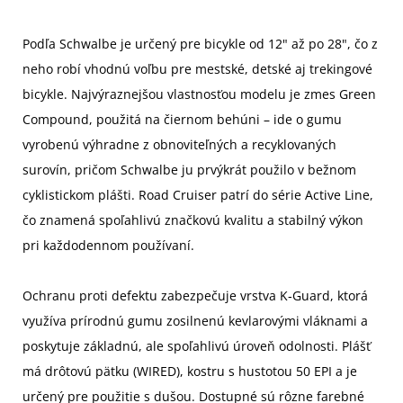
Podľa Schwalbe je určený pre bicykle od 12" až po 28", čo z
neho robí vhodnú voľbu pre mestské, detské aj trekingové
bicykle. Najvýraznejšou vlastnosťou modelu je zmes Green
Compound, použitá na čiernom behúni – ide o gumu
vyrobenú výhradne z obnoviteľných a recyklovaných
surovín, pričom Schwalbe ju prvýkrát použilo v bežnom
cyklistickom plášti. Road Cruiser patrí do série Active Line,
čo znamená spoľahlivú značkovú kvalitu a stabilný výkon
pri každodennom používaní.
Ochranu proti defektu zabezpečuje vrstva K‑Guard, ktorá
využíva prírodnú gumu zosilnenú kevlarovými vláknami a
poskytuje základnú, ale spoľahlivú úroveň odolnosti. Plášť
má drôtovú pätku (WIRED), kostru s hustotou 50 EPI a je
určený pre použitie s dušou. Dostupné sú rôzne farebné