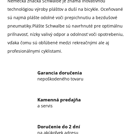
Nemecká značka Schwalbe je známa inovatívnou
technológiou výroby plášťov a duší na bicykle. Oceňované
sú najmä plášte odolné voči prepichnutiu a bezdušové
pneumatiky.Plášte Schwalbe sú navrhnuté pre optimálnu
priľnavosť, nízky valivý odpor a odolnosť voči opotrebeniu,
vďaka čomu sú obľúbené medzi rekreačnými ale aj
profesionálnymi cyklistami.
Garancia doručenia
nepoškodeného tovaru
Kamenná predajňa
a servis
Doručenie do 2 dní
na akúkoľvek adresu