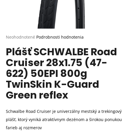
Priemerné
Neohodnotené
Podrobnosti hodnotenia
hodnotenie
Plášť SCHWALBE Road
produktu
je
Cruiser 28x1.75 (47-
0,0
z
622) 50EPI 800g
5
hviezdičiek.
TwinSkin K-Guard
Green reflex
Schwalbe Road Cruiser je univerzálny mestský a trekingový
plášť, ktorý vyniká atraktívnym dezénom a širokou ponukou
farieb aj rozmerov