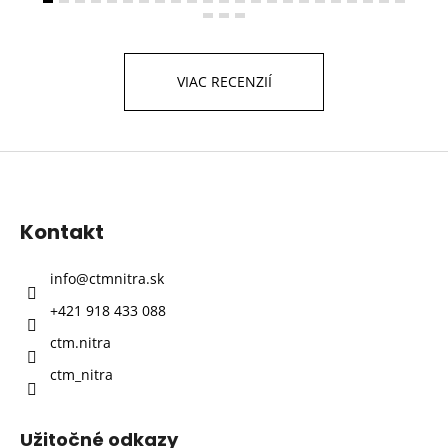
VIAC RECENZIÍ
Z
á
p
Kontakt
ä
t
info
@
ctmnitra.sk
i
+421 918 433 088
e
ctm.nitra
ctm_nitra
Užitočné odkazy