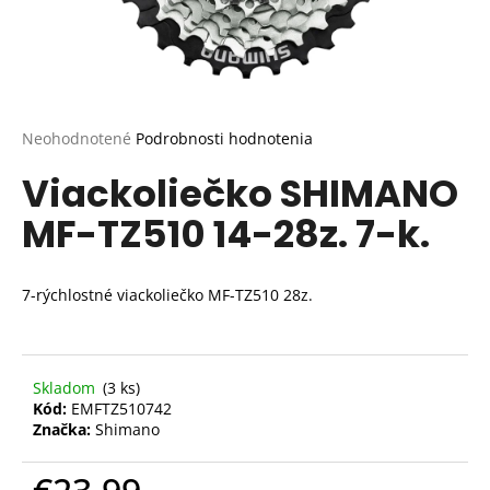
Priemerné
Neohodnotené
Podrobnosti hodnotenia
hodnotenie
Viackoliečko SHIMANO
produktu
je
MF-TZ510 14-28z. 7-k.
0,0
z
5
hviezdičiek.
7-rýchlostné viackoliečko MF-TZ510 28z.
Skladom
(3 ks)
Kód:
EMFTZ510742
Značka:
Shimano