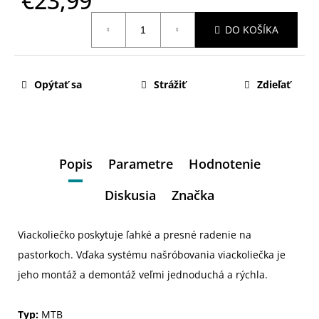
€23,99
Jednotková
DO KOŠÍKA
cena:
Opýtať sa
Strážiť
Zdieľať
Popis
Parametre
Hodnotenie
Diskusia
Značka
Viackoliečko poskytuje ľahké a presné radenie na
pastorkoch. Vďaka systému našróbovania viackoliečka je
jeho montáž a demontáž veľmi jednoduchá a rýchla.
Typ:
MTB