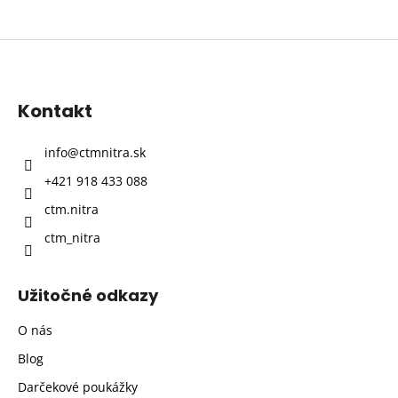
Z
á
p
Kontakt
ä
t
info
@
ctmnitra.sk
i
+421 918 433 088
e
ctm.nitra
ctm_nitra
Užitočné odkazy
O nás
Blog
Darčekové poukážky