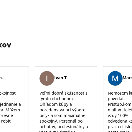
kov
p.
Ivan T.
Mare
okojnosť
Veľmi dobrá skúsenosť s
Nemozem kr
týmto obchodom.
povedat.
 jednanie a
Ohľadom kúpy a
Pristup,kom
ca. Môžem
poradenstva pri výbere
mailom,tele
 presne
bicykla som maximálne
vzdy 100%. 
 robiť
spokojný. Personál bol
odvedena k
ochotný, profesionálny a
praca ci isl