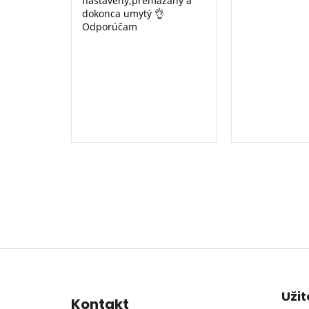
nastavený,premazany a
dokonca umytý 👌
Odporúčam
Z
á
p
Uži
Kontakt