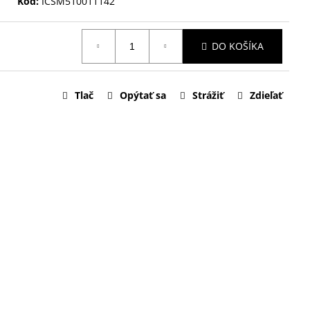
Kód:
ICSM510011142
DO KOŠÍKA
Tlač
Opýtať sa
Strážiť
Zdieľať