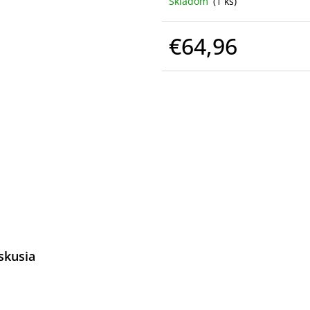
Skladom
(1 ks)
€64,96
Jednotková
cena:
skusia