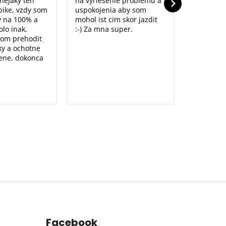
nejaky ten
na vyriesenie problemu a
ike, vzdy som
uspokojenia aby som
y na 100% a
mohol ist cim skor jazdit
lo inak.
:-) Za mna super.
som prehodit
y a ochotne
ene, dokonca
Facebook