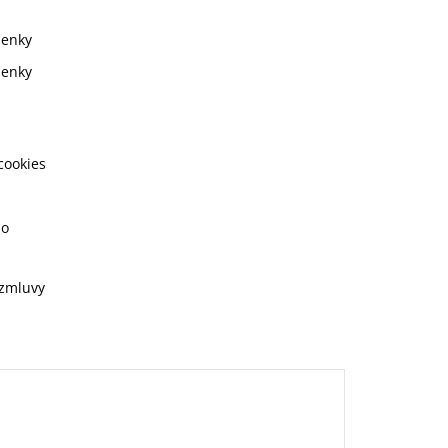
ienky
ienky
cookies
ho
 zmluvy