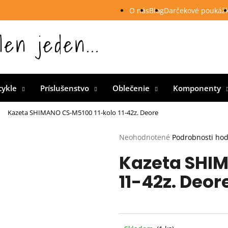
O nás
Blog
Darčekové poukáž
len jeden...
 Slovensku
cykle
Príslušenstvo
Oblečenie
Komponenty
Kazeta SHIMANO CS-M5100 11-kolo 11-42z. Deore
Priemerné
Neohodnotené
Podrobnosti ho
hodnotenie
Kazeta SHIM
produktu
je
11-42z. Deor
0,0
z
5
hviezdičiek.