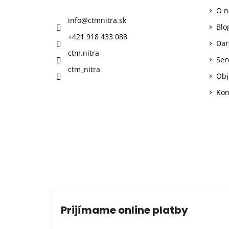
ä
O n
t
info
@
ctmnitra.sk
i
Blo
+421 918 433 088
e
Dar
ctm.nitra
Ser
ctm_nitra
Obj
Kon
Prijímame online platby