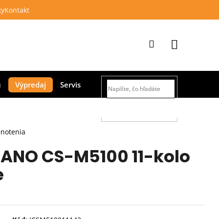
ky
Kontakt
Prihlásenie
Nákupný
Výpredaj
Servis
košík
HĽADAŤ
dnotenia
ANO CS-M5100 11-kolo
e