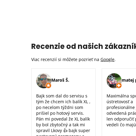
Recenzie od našich zákazní
Viac recenzií si môžete pozrieť na
Google
.
Maroš Š.
matej 
Bajk som dal do servisu s
Maximálna sp
tým že chcem ich balík XL ,
ústretovosť a
po necelom týždni som
profesionálne
prišiel po hotový servis.
odvedená prá
Pán mi povedal že XL balík
len odporučiť
by bol zbytočný a tak mi
vedeli čo majú
spravil Lkovy 👍 bajk super