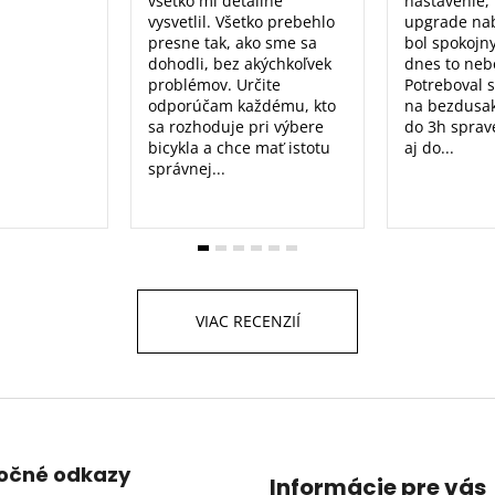
všetko mi detailne
nastavenie, 
vysvetlil. Všetko prebehlo
upgrade nab
presne tak, ako sme sa
bol spokojn
dohodli, bez akýchkoľvek
dnes to nebo
problémov. Určite
Potreboval 
odporúčam každému, kto
na bezdusak
sa rozhoduje pri výbere
do 3h sprav
bicykla a chce mať istotu
aj do...
správnej...
VIAC RECENZIÍ
točné odkazy
Informácie pre vás