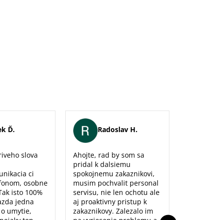
k Ď.
Radoslav H.
Er
iveho slova
Ahojte, rad by som sa
Maximálna
pridal k dalsiemu
naozaj sm
unikacia ci
spokojnemu zakaznikovi,
predajne,
fonom, osobne
musim pochvalit personal
poradenst
Tak isto 100%
servisu, nie len ochotu ale
prístup to
azda jedna
aj proaktivny pristup k
dolu. Ďak
o o umytie,
zakaznikovy. Zalezalo im