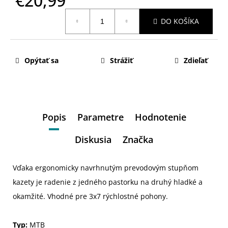
€20,99
Jednotková
DO KOŠÍKA
cena:
Opýtať sa
Strážiť
Zdieľať
Popis
Parametre
Hodnotenie
Diskusia
Značka
Vďaka ergonomicky navrhnutým prevodovým stupňom
kazety je radenie z jedného pastorku na druhý hladké a
okamžité. Vhodné pre 3x7 rýchlostné pohony.
Typ:
MTB