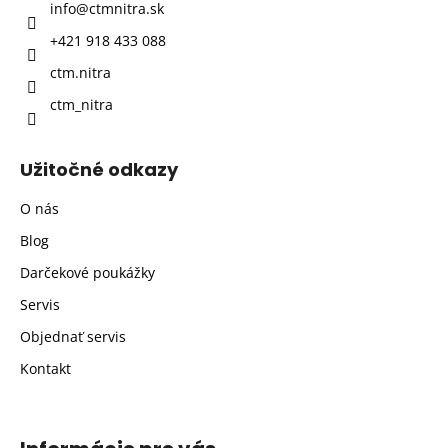
info
@
ctmnitra.sk
i
+421 918 433 088
e
ctm.nitra
ctm_nitra
Užitočné odkazy
O nás
Blog
Darčekové poukážky
Servis
Objednať servis
Kontakt