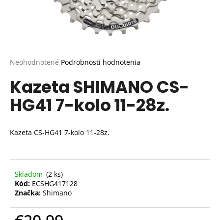
Priemerné
Neohodnotené
Podrobnosti hodnotenia
hodnotenie
Kazeta SHIMANO CS-
produktu
je
HG41 7-kolo 11-28z.
0,0
z
5
hviezdičiek.
Kazeta CS-HG41 7-kolo 11-28z.
Skladom
(2 ks)
Kód:
ECSHG417128
Značka:
Shimano