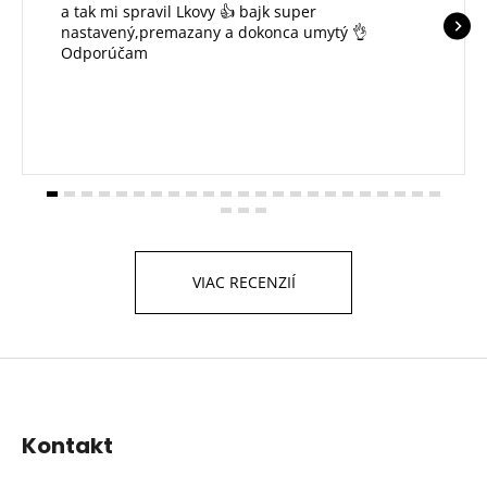
a tak mi spravil Lkovy 👍 bajk super
nastavený,premazany a dokonca umytý 👌
Odporúčam
VIAC RECENZIÍ
Z
á
p
Kontakt
ä
t