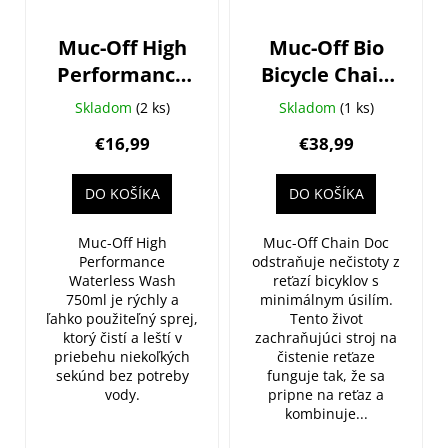
Muc-Off High
Muc-Off Bio
Performance
Bicycle Chain
Waterless
Doc
Skladom
(2 ks)
Skladom
(1 ks)
Wash 750ml
€16,99
€38,99
DO KOŠÍKA
DO KOŠÍKA
Muc-Off High
Muc-Off Chain Doc
Performance
odstraňuje nečistoty z
Waterless Wash
reťazí bicyklov s
750ml je rýchly a
minimálnym úsilím.
ľahko použiteľný sprej,
Tento život
ktorý čistí a leští v
zachraňujúci stroj na
priebehu niekoľkých
čistenie reťaze
sekúnd bez potreby
funguje tak, že sa
vody.
pripne na reťaz a
kombinuje...