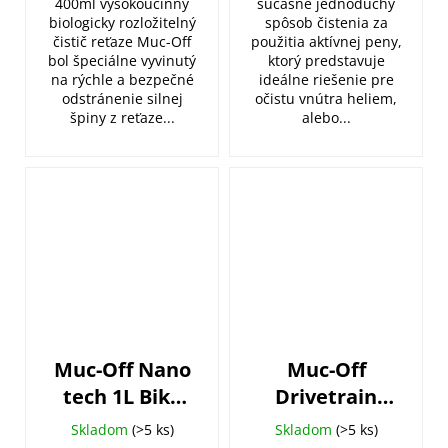
400ml vysokoúčinný
súčasne jednoduchý
biologicky rozložitelný
spôsob čistenia za
čistič reťaze Muc-Off
použitia aktívnej peny,
bol špeciálne vyvinutý
ktorý predstavuje
na rýchle a bezpečné
ideálne riešenie pre
odstránenie silnej
očistu vnútra heliem,
špiny z reťaze...
alebo...
Muc-Off Nano
Muc-Off
tech 1L Bike
Drivetrain
Cleaner
Cleaner 500
Skladom
(>5 ks)
Skladom
(>5 ks)