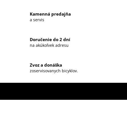
a
c
Kamenná predajňa
i
a servis
e
p
r
Doručenie do 2 dní
v
na akúkoľvek adresu
k
y
v
ý
Zvoz a donáška
zoservisovanych bicyklov.
p
i
s
u