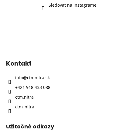
Sledovať na Instagrame
Z
á
p
Kontakt
ä
t
info
@
ctmnitra.sk
i
+421 918 433 088
e
ctm.nitra
ctm_nitra
Užitočné odkazy