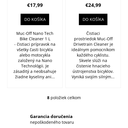
ml
€17,99
€24,99
DO KOŠÍKA
DO KOŠÍKA
Muc-Off Nano Tech
Čistiaci
Bike Cleaner 1 L
prostriedok Muc-Off
- čistiaci prípravok na
Drivetrain Cleaner je
všetky časti bicykla
ideálnym pomocníkom
alebo motocykla
každého cyklistu.
založený na Nano
Skvele slúži na
Technológii. Je
čistenie hnacieho
zásaditý a neobsahuje
ústrojenstva bicyklov.
žiadne kyseliny ani...
Vyniká svojím silným...
8
položiek celkom
O
v
l
Garancia doručenia
á
nepoškodeného tovaru
d