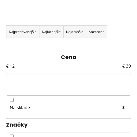
R
a
Najpredávanejšie
Najlacnejšie
Najdrahšie
Abecedne
d
e
n
Cena
i
€
12
€
39
e
p
r
o
d
Na sklade
8
u
k
Značky
t
o