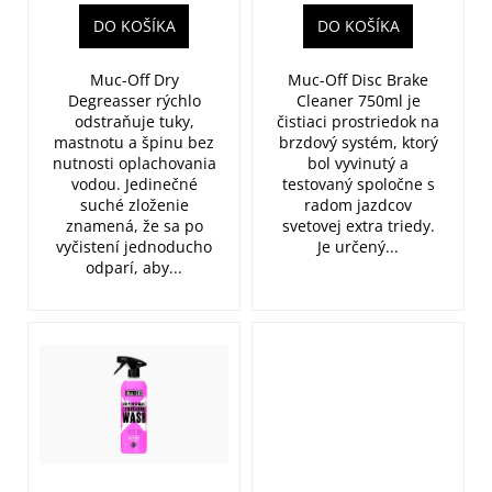
v
DO KOŠÍKA
DO KOŠÍKA
Muc-Off Dry
Muc-Off Disc Brake
Degreasser rýchlo
Cleaner 750ml je
odstraňuje tuky,
čistiaci prostriedok na
mastnotu a špinu bez
brzdový systém, ktorý
nutnosti oplachovania
bol vyvinutý a
vodou. Jedinečné
testovaný spoločne s
suché zloženie
radom jazdcov
znamená, že sa po
svetovej extra triedy.
vyčistení jednoducho
Je určený...
odparí, aby...