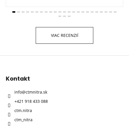
VIAC RECENZIÍ
Z
á
p
Kontakt
ä
t
info
@
ctmnitra.sk
i
+421 918 433 088
e
ctm.nitra
ctm_nitra