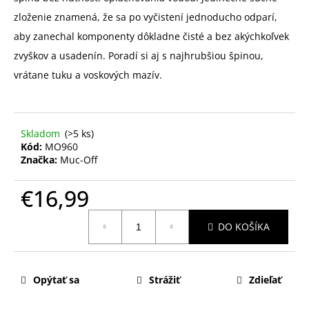
zloženie znamená, že sa po vyčistení jednoducho odparí,
aby zanechal komponenty dôkladne čisté a bez akýchkoľvek
zvyškov a usadenín. Poradí si aj s najhrubšiou špinou,
vrátane tuku a voskových mazív.
Skladom
(>5 ks)
Kód:
MO960
Značka:
Muc-Off
€16,99
Jednotková
DO KOŠÍKA
cena:
Opýtať sa
Strážiť
Zdieľať