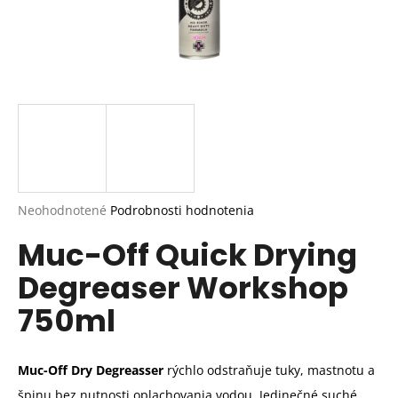
Priemerné
Neohodnotené
Podrobnosti hodnotenia
hodnotenie
Muc-Off Quick Drying
produktu
je
Degreaser Workshop
0,0
z
750ml
5
hviezdičiek.
Muc-Off Dry Degreasser
rýchlo odstraňuje tuky, mastnotu a
špinu bez nutnosti oplachovania vodou. Jedinečné suché