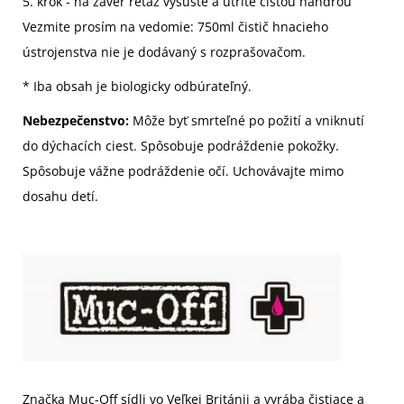
5. krok - na záver reťaz vysušte a utrite čistou handrou
Vezmite prosím na vedomie: 750ml čistič hnacieho
ústrojenstva nie je dodávaný s rozprašovačom.
* Iba obsah je biologicky odbúrateľný.
Nebezpečenstvo:
Môže byť smrteľné po požití a vniknutí
do dýchacích ciest. Spôsobuje podráždenie pokožky.
Spôsobuje vážne podráždenie očí. Uchovávajte mimo
dosahu detí.
Značka Muc-Off sídli vo Veľkej Británii a vyrába čistiace a