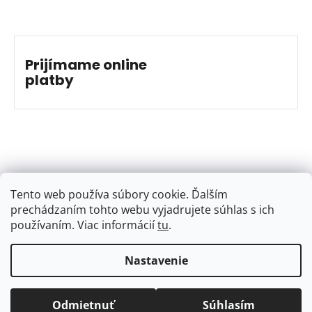
Prijímame online
platby
Tento web používa súbory cookie. Ďalším
prechádzaním tohto webu vyjadrujete súhlas s ich
používaním. Viac informácií
tu
.
Nastavenie
Vytvoril Shoptet
&
Jakub Grác
Copyright 2026
BAJKSHOP
. Všetky práva vyhradené.
Odmietnuť
Súhlasím