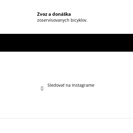
Zvoz a donáška
zoservisovanych bicyklov.
Sledovať na Instagrame
Z
á