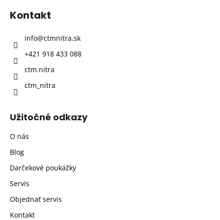
p
Kontakt
ä
t
info
@
ctmnitra.sk
i
+421 918 433 088
e
ctm.nitra
ctm_nitra
Užitočné odkazy
O nás
Blog
Darčekové poukážky
Servis
Objednať servis
Kontakt