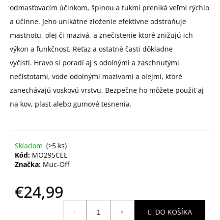
odmasťovacím účinkom, špinou a tukmi preniká veľmi rýchlo
a účinne. Jeho unikátne zloženie efektívne odstraňuje
mastnotu, olej či mazivá, a znečistenie ktoré znižujú ich
výkon a funkčnosť. Reťaz a ostatné časti dôkladne
vyčistí.
Hravo si poradí aj s odolnými a zaschnutými
nečistotami, vode odolnými mazivami a olejmi, ktoré
zanechávajú voskovú vrstvu. Bezpečne ho môžete použiť aj
na kov, plast alebo gumové tesnenia.
Skladom
(>5 ks)
Kód:
MO295CEE
Značka:
Muc-Off
€24,99
Jednotková
DO KOŠÍKA
cena: