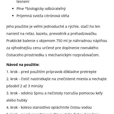
tesnení
Plne *biologicky odbúrateľný
Príjemná svieža citrónová vôňa
Jeho použitie je veľmi jednoduché a rýchle, stačí ho len
naniesť na reťaz, kazetu, prevodník a prehadzovačku.
Praktické balenie s objemom 750 ml je náhradnou náplňou
za výhodnejšiu cenu určené pre doplnenie rovnakého
čistiaceho prostriedku s mechanickým rozprašovačom.
Návod na použitie:
1. krok - pred použitím prípravok dôkladne pretrepte
2. krok - čistič nastriekajte na znečistené miesta a nechajte
pôsobiť 2 až 3 minúty
3. krok - odolnú špinu a nečistoty rozrušia pomocou kefy
alebo hubky
4. krok - koleso starostlivo opláchnite čistou vodou