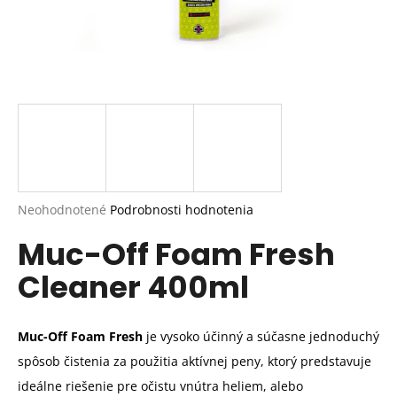
Priemerné
Neohodnotené
Podrobnosti hodnotenia
hodnotenie
Muc-Off Foam Fresh
produktu
je
Cleaner 400ml
0,0
z
5
hviezdičiek.
Muc-Off Foam Fresh
je vysoko účinný a súčasne jednoduchý
spôsob čistenia za použitia aktívnej peny, ktorý predstavuje
ideálne riešenie pre očistu vnútra heliem, alebo