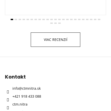
VIAC RECENZIÍ
Z
á
p
Kontakt
ä
t
info
@
ctmnitra.sk
i
+421 918 433 088
e
ctm.nitra