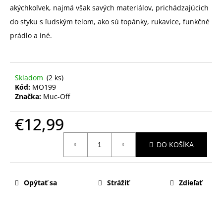
akýchkoľvek, najmä však savých materiálov, prichádzajúcich
do styku s ľudským telom, ako sú topánky, rukavice, funkčné
prádlo a iné.
Skladom
(2 ks)
Kód:
MO199
Značka:
Muc-Off
€12,99
Jednotková
DO KOŠÍKA
cena:
Opýtať sa
Strážiť
Zdieľať