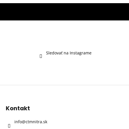
Sledovať na Instagrame
Z
á
p
Kontakt
ä
t
info
@
ctmnitra.sk
i