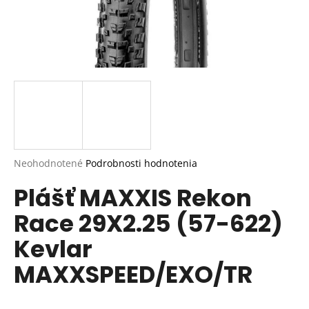
Priemerné
Neohodnotené
Podrobnosti hodnotenia
hodnotenie
Plášť MAXXIS Rekon
produktu
je
Race 29X2.25 (57-622)
0,0
z
Kevlar
5
hviezdičiek.
MAXXSPEED/EXO/TR