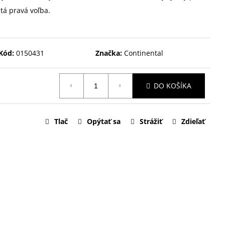
tá pravá voľba.
Kód:
0150431
Značka:
Continental
DO KOŠÍKA
Tlač
Opýtať sa
Strážiť
Zdieľať