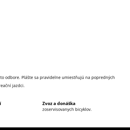
mto odbore. Plášte sa pravidelne umiestňujú na popredných
eační jazdci.
í
Zvoz a donáška
zoservisovanych bicyklov.