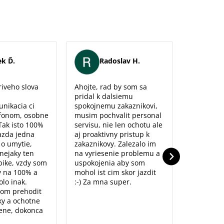
k Ď.
Radoslav H.
Er
iveho slova
Ahojte, rad by som sa
Maximálna
pridal k dalsiemu
naozaj sm
unikacia ci
spokojnemu zakaznikovi,
predajne,
fonom, osobne
musim pochvalit personal
poradenst
Tak isto 100%
servisu, nie len ochotu ale
prístup to
azda jedna
aj proaktivny pristup k
dolu. Ďak
o o umytie,
zakaznikovy. Zalezalo im
nejaky ten
na vyriesenie problemu a
ike, vzdy som
uspokojenia aby som
y na 100% a
mohol ist cim skor jazdit
lo inak.
:-) Za mna super.
som prehodit
y a ochotne
ene, dokonca