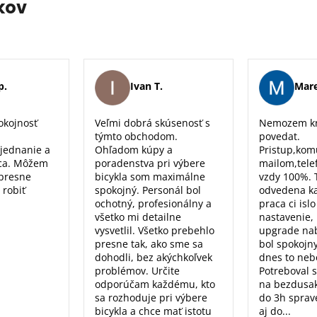
kov
p.
Ivan T.
Mare
okojnosť
Veľmi dobrá skúsenosť s
Nemozem kr
týmto obchodom.
povedat.
 jednanie a
Ohľadom kúpy a
Pristup,kom
ca. Môžem
poradenstva pri výbere
mailom,tele
 presne
bicykla som maximálne
vzdy 100%. 
 robiť
spokojný. Personál bol
odvedena k
ochotný, profesionálny a
praca ci isl
všetko mi detailne
nastavenie, 
vysvetlil. Všetko prebehlo
upgrade nab
presne tak, ako sme sa
bol spokojn
dohodli, bez akýchkoľvek
dnes to nebo
problémov. Určite
Potreboval 
odporúčam každému, kto
na bezdusak
sa rozhoduje pri výbere
do 3h sprav
bicykla a chce mať istotu
aj do...