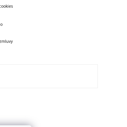
cookies
ho
 zmluvy