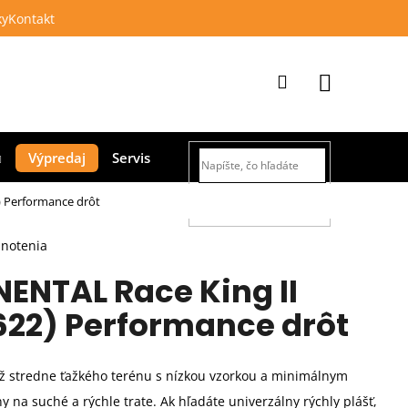
ky
Kontakt
Prihlásenie
Nákupný
Výpredaj
Servis
košík
) Performance drôt
HĽADAŤ
dnotenia
NENTAL Race King II
622) Performance drôt
 až stredne ťažkého terénu s nízkou vzorkou a minimálnym
y na suché a rýchle trate. Ak hľadáte univerzálny rýchly plášť,