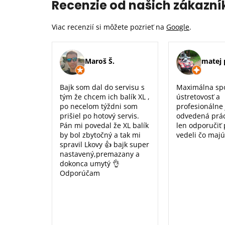
Recenzie od našich zákazní
Viac recenzií si môžete pozrieť na
Google
.
Maroš Š.
matej 
Bajk som dal do servisu s
Maximálna sp
tým že chcem ich balík XL ,
ústretovosť a
po necelom týždni som
profesionálne
prišiel po hotový servis.
odvedená prá
Pán mi povedal že XL balík
len odporučiť
by bol zbytočný a tak mi
vedeli čo majú
spravil Lkovy 👍 bajk super
nastavený,premazany a
dokonca umytý 👌
Odporúčam