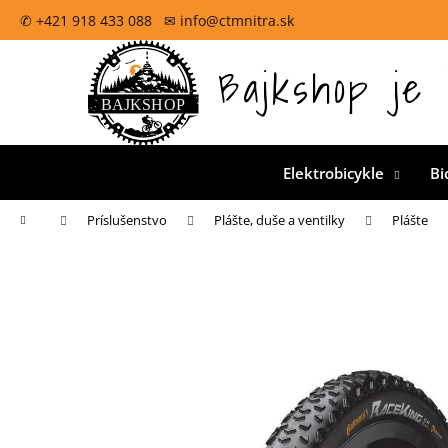
K
Prejsť
✆ +421 918 433 088 ✉ info@ctmnitra.sk
na
o
obsah
Späť
š
Bajkshop je 
Oficiálna špecializovaná predajňa pre CTM bicykle na
do
í
k
obchodu
Elektrobicykle
Bi
Domov
Príslušenstvo
Plášte, duše a ventilky
Plášte