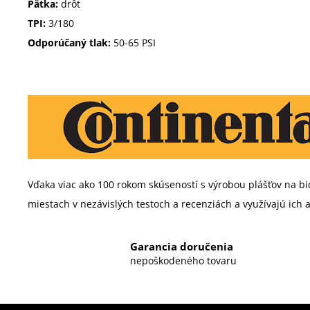
Pätka:
drôt
TPI:
3/180
Odporúčaný tlak:
50-65 PSI
Vďaka viac ako 100 rokom skúseností s výrobou plášťov na b
miestach v nezávislých testoch a recenziách a využívajú ich ak
Garancia doručenia
nepoškodeného tovaru