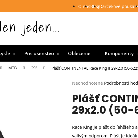
O nás
Blog
Darčekové poukáž
len jeden...
 Slovensku
cykle
Príslušenstvo
Oblečenie
Komponenty
MTB
29"
Plášť CONTINENTAL Race King II 29x2.0 (50-622
Priemerné
Neohodnotené
Podrobnosti ho
hodnotenie
Plášť CONTI
produktu
je
29x2.0 (50-
0,0
z
5
hviezdičiek.
Race King je plášť do ľahšieho
valivým odporom. Plášť je ideáln