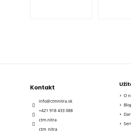
Z
á
p
Uži
Kontakt
ä
O n
t
info
@
ctmnitra.sk
i
Blo
+421 918 433 088
e
Dar
ctm.nitra
Ser
ctm_nitra