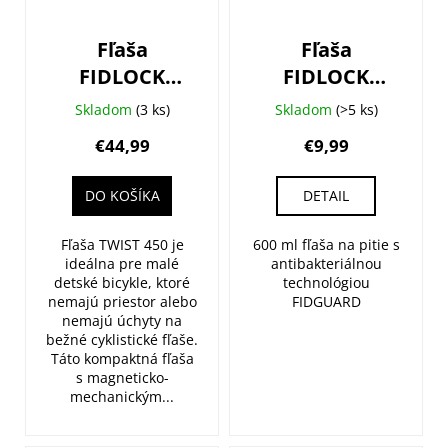
r
d
o
u
Fľaša
Fľaša
d
k
FIDLOCK
FIDLOCK
u
t
Twist Set
Fidguard
k
Skladom
(3 ks)
Skladom
(>5 ks)
o
450ml detská
Antibakteriálna
t
€44,99
€9,99
v
+ základňa na
600ml
o
rám
v
DO KOŠÍKA
DETAIL
univerzálna
Fľaša TWIST 450 je
600 ml fľaša na pitie s
ideálna pre malé
antibakteriálnou
detské bicykle, ktoré
technológiou
nemajú priestor alebo
FIDGUARD
nemajú úchyty na
bežné cyklistické fľaše.
Táto kompaktná fľaša
s magneticko-
mechanickým...