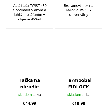
Malá fľaša TWIST 450
Bezrámový box na
s optimalizovaným a
náradie TWIST -
ľahkým stláčaním v
univerzálny
objeme 450ml
Taška na
Termoobal
náradie
FIDLOCK
FIDLOCK
Twist 450ml
Skladom
(2 ks)
Skladom
(1 ks)
Twist Toolbox
€44,99
€19,99
+ základňa na