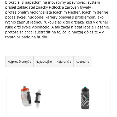
blokácie. S nápadom na inovatívny upevňovací systém
prišiel zakladateľ značky Fidlock a zároveň bývalý
profesionálny violončelista Joachim Fiedler. Joachim denne
počas svojej hudobnej kariéry bojoval s problémom, ako
rýchlo zapnúť jednou rukou sláčik do držiaka, keď v druhej
ruke drží svoje violončelo. A tak začal hľadať lepšie riešenie,
pretože sa chcel sústrediť na to, čo je naozaj dôležité – v
tomto prípade na hudbu.
R
a
Najpredávanejšie
Najlacnejšie
Najdrahšie
Abecedne
d
e
V
n
ý
i
p
e
i
p
s
r
p
o