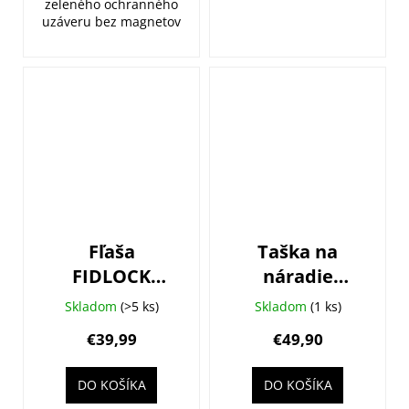
zeleného ochranného
uzáveru bez magnetov
Fľaša
Taška na
FIDLOCK
náradie
Twist Set
FIDLOCK
Skladom
(>5 ks)
Skladom
(1 ks)
450ml +
Twist Toolbox
€39,99
€49,90
základňa na
univerzálna +
rám
základňa na
DO KOŠÍKA
DO KOŠÍKA
rám