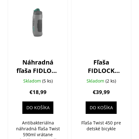
Náhradná
Fľaša
fľaša FIDLOCK
FIDLOCK
Twist
Twist Set
Skladom
(5 ks)
Skladom
(2 ks)
Antibakteriálna
detská 450ml
€18,99
€39,99
590ml
+ základňa na
rám
DO KOŠÍKA
DO KOŠÍKA
Antibakteriálna
Fľaša Twist 450 pre
náhradná fľaša Twist
detské bicykle
590ml vrátane