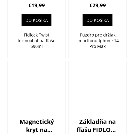
FIDLOCK
€19,99
€29,99
Vacuum
Apple iPhone
DO KOŠÍKA
DO KOŠÍKA
14 Pro Max
Fidlock Twist
Puzdro pre držiak
termoobal na fľašu
smartfónu Iphone 14
590ml
Pro Max
Magnetický
Základňa na
kryt na
fľašu FIDLOCK