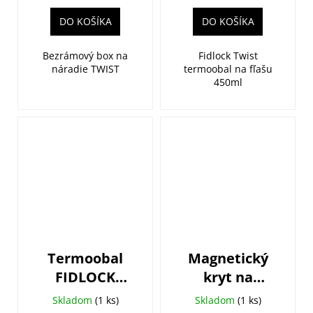
rám
DO KOŠÍKA
DO KOŠÍKA
Bezrámový box na
Fidlock Twist
náradie TWIST
termoobal na fľašu
450ml
Termoobal
Magnetický
FIDLOCK
kryt na
Twist 590ml
telefón
Skladom
(1 ks)
Skladom
(1 ks)