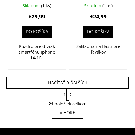
telefón
Twist pre
Skladom
(1 ks)
Skladom
(1 ks)
FIDLOCK
ľavákov
€29,99
€24,99
Vacuum
Apple iPhone
DO KOŠÍKA
DO KOŠÍKA
14 / 16e
Puzdro pre držiak
Základňa na fľašu pre
smartfónu Iphone
ľavákov
14/16e
NAČÍTAŤ 9 ĎALŠÍCH
S
1
2
t
O
r
21
položiek celkom
v
á
HORE
l
n
k
á
o
d
v
a