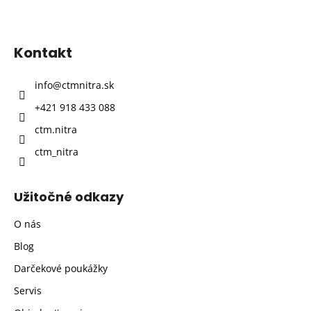
Z
á
p
Kontakt
ä
t
info
@
ctmnitra.sk
i
+421 918 433 088
e
ctm.nitra
ctm_nitra
Užitočné odkazy
O nás
Blog
Darčekové poukážky
Servis