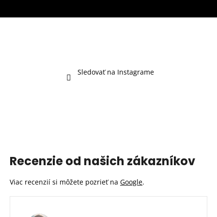
a
c
n
i
i
e
e
p
r
v
k
Sledovať na Instagrame
y
v
ý
p
i
s
u
Recenzie od našich zákazníkov
Viac recenzií si môžete pozrieť na
Google
.