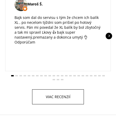
Maroš Š.
Bajk som dal do servisu s tým že chcem ich balík
XL , po necelom týždni som prišiel po hotový
servis. Pán mi povedal že XL balík by bol zbytočný
a tak mi spravil Lkovy 👍 bajk super
nastavený,premazany a dokonca umytý 👌
Odporúčam
VIAC RECENZIÍ