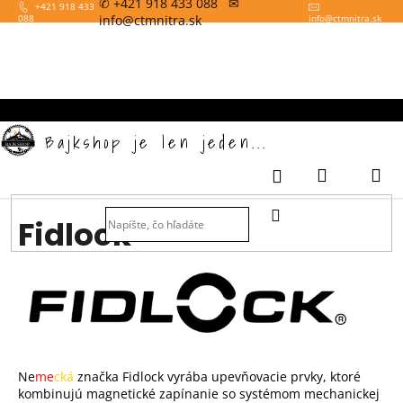
✆ +421 918 433 088 ✉
K
Prejsť
+421 918 433
info@ctmnitra.sk
088
info
@
ctmnitra.sk
na
o
obsah
Späť
š
í
k
Bajkshop je len jeden...
Nákupný
M
Prihlásenie
košík
HĽADAŤ
Fidlock
Ne
me
cká
značka Fidlock vyrába upevňovacie prvky, ktoré
kombinujú magnetické zapínanie so systémom mechanickej