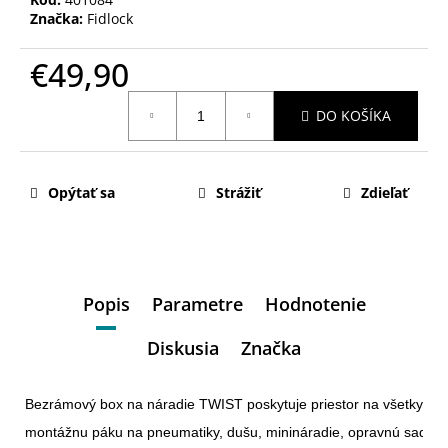
Značka:
Fidlock
€49,90
Jednotková
DO KOŠÍKA
cena:
Opýtať sa
Strážiť
Zdieľať
Popis
Parametre
Hodnotenie
Diskusia
Značka
Bezrámový box na náradie TWIST poskytuje priestor na všetky nást
montážnu páku na pneumatiky, dušu, minináradie, opravnú sadu,