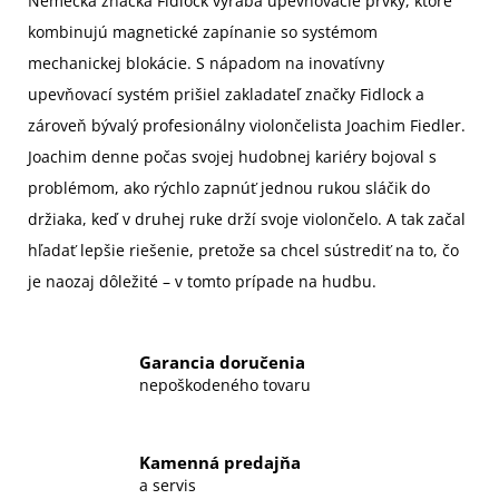
Nemecká značka Fidlock vyrába upevňovacie prvky, ktoré
kombinujú magnetické zapínanie so systémom
mechanickej blokácie. S nápadom na inovatívny
upevňovací systém prišiel zakladateľ značky Fidlock a
zároveň bývalý profesionálny violončelista Joachim Fiedler.
Joachim denne počas svojej hudobnej kariéry bojoval s
problémom, ako rýchlo zapnúť jednou rukou sláčik do
držiaka, keď v druhej ruke drží svoje violončelo. A tak začal
hľadať lepšie riešenie, pretože sa chcel sústrediť na to, čo
je naozaj dôležité – v tomto prípade na hudbu.
Garancia doručenia
nepoškodeného tovaru
Kamenná predajňa
a servis