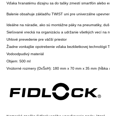
Vďaka hranatému dizajnu sa do tašky zmestí smartfón alebo energe
Balenie obsahuje základňu TWIST uni pre univerzálne upevnenie
Ideálne na náradie, ako sú montážne páky na pneumatiky, duše, mi
Sieťované vrecká na organizáciu a udržanie všetkých vecí na mies
Uhlové prevedenie pre väčší priestor 
Žiadne vonkajšie opotrebenie vďaka bezklietkovej technológii TWI
Vodoodpudivý materiál 
Objem: 500 ml 
Vnútorné rozmery (DxŠxH): 180 mm x 70 mm x 35 mm (hĺbka na ka