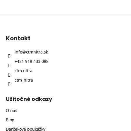
Z
á
p
Kontakt
ä
t
info
@
ctmnitra.sk
i
+421 918 433 088
e
ctm.nitra
ctm_nitra
Užitočné odkazy
O nás
Blog
Darčekové poukážky