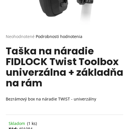
Priemerné
Neohodnotené
Podrobnosti hodnotenia
hodnotenie
Taška na náradie
produktu
je
FIDLOCK Twist Toolbox
0,0
z
univerzálna + základňa
5
hviezdičiek.
na rám
Bezrámový box na náradie TWIST - univerzálny
Skladom
(1 ks)
Kód:
401084