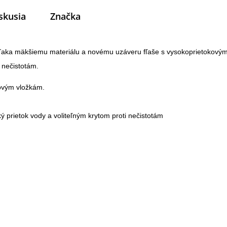
skusia
Značka
ďaka mäkšiemu materiálu a novému uzáveru fľaše s vysokoprietokovým
 nečistotám.
ovým vložkám.

 prietok vody a voliteľným krytom proti nečistotám
