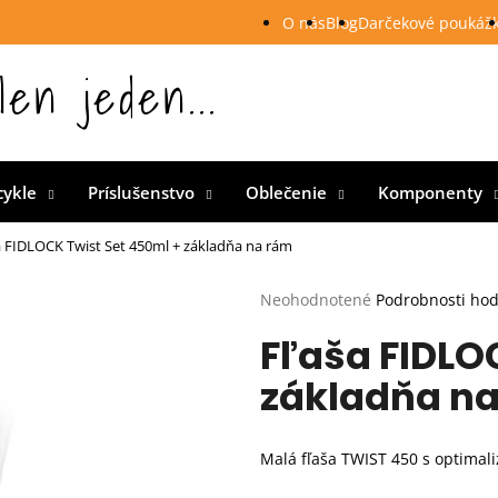
O nás
Blog
Darčekové poukáž
len jeden...
 Slovensku
cykle
Príslušenstvo
Oblečenie
Komponenty
a FIDLOCK Twist Set 450ml + základňa na rám
Priemerné
Neohodnotené
Podrobnosti ho
hodnotenie
Fľaša FIDLO
produktu
je
základňa n
0,0
z
5
hviezdičiek.
Malá fľaša TWIST 450 s optima