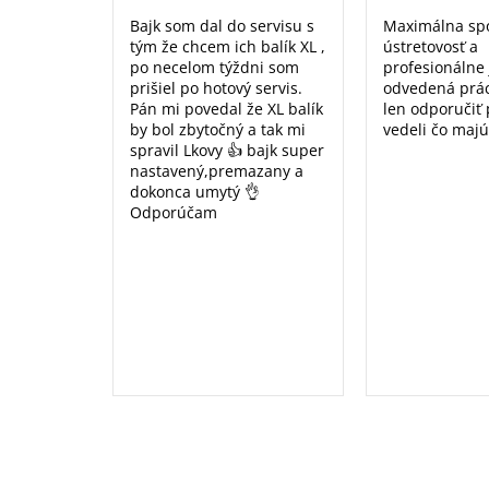
Bajk som dal do servisu s
Maximálna sp
tým že chcem ich balík XL ,
ústretovosť a
po necelom týždni som
profesionálne
prišiel po hotový servis.
odvedená prá
Pán mi povedal že XL balík
len odporučiť
by bol zbytočný a tak mi
vedeli čo majú
spravil Lkovy 👍 bajk super
nastavený,premazany a
dokonca umytý 👌
Odporúčam