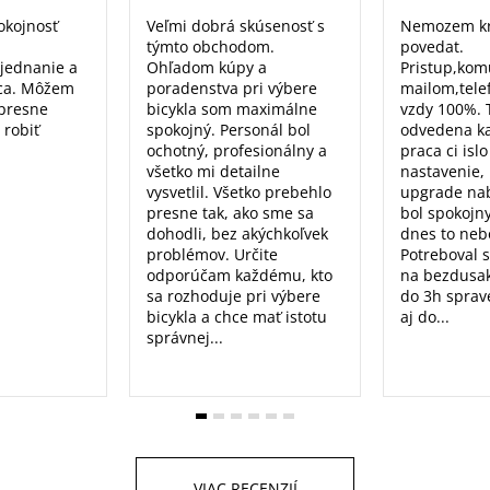
okojnosť
Veľmi dobrá skúsenosť s
Nemozem kr
týmto obchodom.
povedat.
 jednanie a
Ohľadom kúpy a
Pristup,kom
ca. Môžem
poradenstva pri výbere
mailom,tele
 presne
bicykla som maximálne
vzdy 100%. 
 robiť
spokojný. Personál bol
odvedena k
ochotný, profesionálny a
praca ci isl
všetko mi detailne
nastavenie, 
vysvetlil. Všetko prebehlo
upgrade nab
presne tak, ako sme sa
bol spokojn
dohodli, bez akýchkoľvek
dnes to nebo
problémov. Určite
Potreboval 
odporúčam každému, kto
na bezdusak
sa rozhoduje pri výbere
do 3h sprav
bicykla a chce mať istotu
aj do...
správnej...
VIAC RECENZIÍ