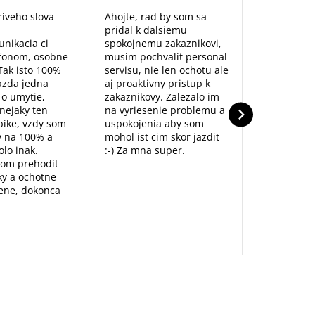
iveho slova
Ahojte, rad by som sa
Maximálna
pridal k dalsiemu
naozaj sm
unikacia ci
spokojnemu zakaznikovi,
predajne,
fonom, osobne
musim pochvalit personal
poradenst
Tak isto 100%
servisu, nie len ochotu ale
prístup to
azda jedna
aj proaktivny pristup k
dolu. Ďak
o o umytie,
zakaznikovy. Zalezalo im
nejaky ten
na vyriesenie problemu a
ike, vzdy som
uspokojenia aby som
y na 100% a
mohol ist cim skor jazdit
lo inak.
:-) Za mna super.
som prehodit
y a ochotne
ene, dokonca