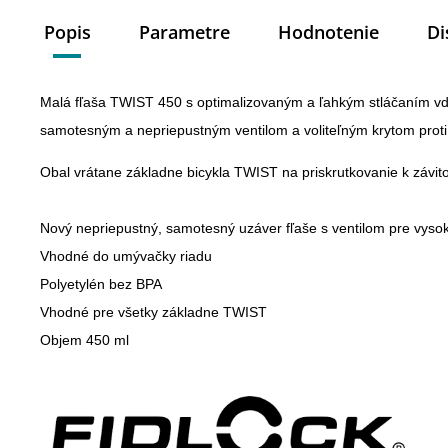
Popis
Parametre
Hodnotenie
Di
Malá fľaša TWIST 450 s optimalizovaným a ľahkým stláčaním v
samotesným a nepriepustným ventilom a voliteľným krytom proti
Obal vrátane základne bicykla TWIST na priskrutkovanie k závit
Nový nepriepustný, samotesný uzáver fľaše s ventilom pre vysoký
Vhodné do umývačky riadu

Polyetylén bez BPA

Vhodné pre všetky základne TWIST
Objem 450 ml