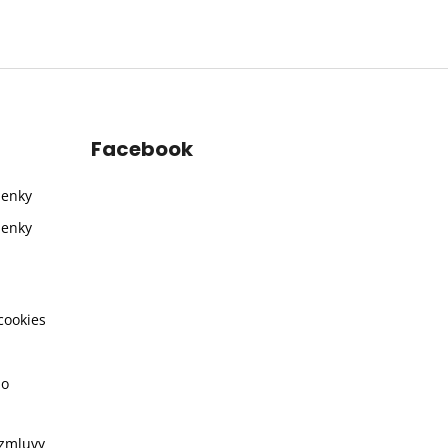
Facebook
ienky
ienky
cookies
ho
 zmluvy