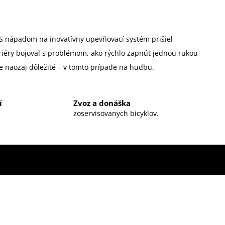
S nápadom na inovatívny upevňovací systém prišiel
ariéry bojoval s problémom, ako rýchlo zapnúť jednou rukou
o je naozaj dôležité – v tomto prípade na hudbu.
í
Zvoz a donáška
zoservisovanych bicyklov.