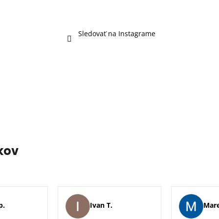
Sledovať na Instagrame
kov
p.
Ivan T.
Mare