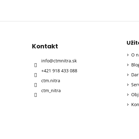
Z
á
p
Uži
Kontakt
ä
O n
t
info
@
ctmnitra.sk
i
Blo
+421 918 433 088
e
Dar
ctm.nitra
Ser
ctm_nitra
Obj
Kon