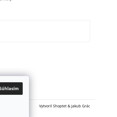
Súhlasím
Vytvoril Shoptet
&
Jakub Grác