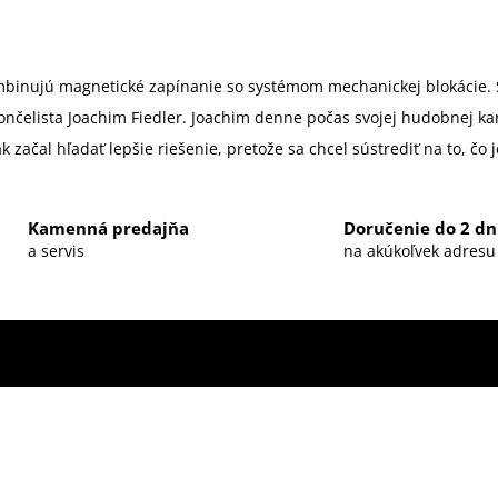
mbinujú magnetické zapínanie so systémom mechanickej blokácie. 
olončelista Joachim Fiedler. Joachim denne počas svojej hudobnej k
tak začal hľadať lepšie riešenie, pretože sa chcel sústrediť na to, č
Kamenná predajňa
Doručenie do 2 dn
a servis
na akúkoľvek adresu