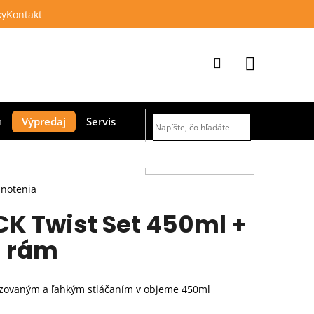
ky
Kontakt
Prihlásenie
Nákupný
Výpredaj
Servis
košík
HĽADAŤ
dnotenia
CK Twist Set 450ml +
a rám
lizovaným a ľahkým stláčaním v objeme 450ml