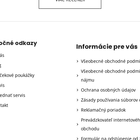
točné odkazy
Informácie pre vás
ás
Všeobecné obchodné podm
g
Všeobecné obchodné podm
čekové poukážky
nájmu
vis
Ochrana osobných údajov
ednať servis
Zásady používania súborov 
takt
Reklamačný poriadok
Prevádzkovateľ internetové
obchodu
Formulár na odstúpenie od