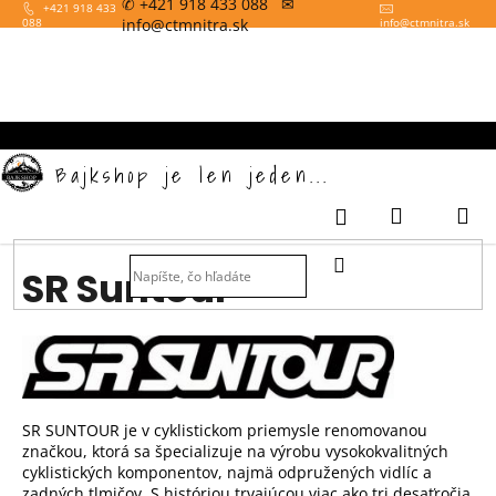
✆ +421 918 433 088 ✉
K
Prejsť
+421 918 433
info@ctmnitra.sk
088
info
@
ctmnitra.sk
na
o
obsah
Späť
š
í
k
Bajkshop je len jeden...
Nákupný
M
Prihlásenie
košík
HĽADAŤ
SR Suntour
SR SUNTOUR je v cyklistickom priemysle renomovanou
značkou, ktorá sa špecializuje na výrobu vysokokvalitných
cyklistických komponentov, najmä odpružených vidlíc a
zadných tlmičov. S históriou trvajúcou viac ako tri desaťročia