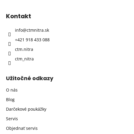
á
p
Kontakt
ä
t
info
@
ctmnitra.sk
i
+421 918 433 088
e
ctm.nitra
ctm_nitra
Užitočné odkazy
O nás
Blog
Darčekové poukážky
Servis
Objednať servis