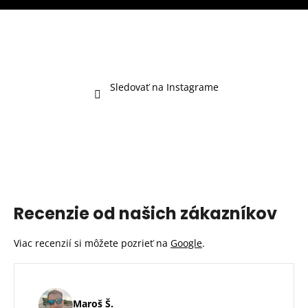
d
a
c
i
e
p
Sledovať na Instagrame
r
v
k
y
v
ý
p
i
Recenzie od našich zákazníkov
s
u
Viac recenzií si môžete pozrieť na
Google
.
Maroš Š.