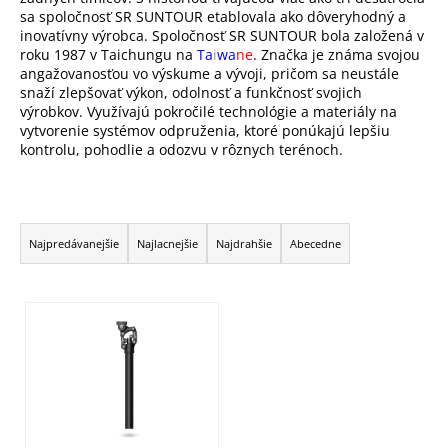
sa spoločnosť SR SUNTOUR etablovala ako dôveryhodný a
inovatívny výrobca. Spoločnosť SR SUNTOUR bola založená v
roku 1987 v Taichungu na
Ta
i
wa
ne
. Značka je známa svojou
angažovanosťou vo výskume a vývoji, pričom sa neustále
snaží zlepšovať výkon, odolnosť a funkčnosť svojich
výrobkov. Využívajú pokročilé technológie a materiály na
vytvorenie systémov odpruženia, ktoré ponúkajú lepšiu
kontrolu, pohodlie a odozvu v rôznych terénoch.
R
a
Najpredávanejšie
Najlacnejšie
Najdrahšie
Abecedne
d
e
V
n
ý
i
p
e
i
p
s
r
p