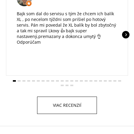
Bajk som dal do servisu s tým že chcem ich balík
XL , po necelom týždni som prišiel po hotový
servis. Pán mi povedal že XL balík by bol zbytočný
a tak mi spravil Lkovy 👍 bajk super
nastavený,premazany a dokonca umytý 👌
Odporúčam
VIAC RECENZIÍ
Z