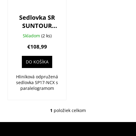
o
r
d
o
u
Sedlovka SR
d
k
SUNTOUR
u
t
NCX SP17
k
Skladom
(2 ks)
o
350mm 30.9
t
€108,99
v
čierna
o
v
DO KOŠÍKA
Hliníková odpružená
sedlovka SP17-NCX s
paralelogramom
1
položiek celkom
O
v
l
á