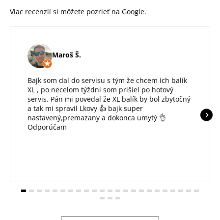
u
Viac recenzií si môžete pozrieť na
Google
.
Maroš Š.
Bajk som dal do servisu s tým že chcem ich balík
XL , po necelom týždni som prišiel po hotový
servis. Pán mi povedal že XL balík by bol zbytočný
a tak mi spravil Lkovy 👍 bajk super
nastavený,premazany a dokonca umytý 👌
Odporúčam