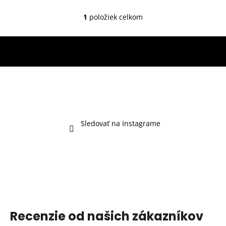
1
položiek celkom
O
v
l
á
d
a
c
i
e
p
Sledovať na Instagrame
r
v
k
y
v
ý
p
i
Recenzie od našich zákazníkov
s