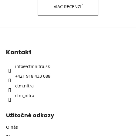
VIAC RECENZIÍ
Z
á
p
Kontakt
ä
t
info
@
ctmnitra.sk
i
+421 918 433 088
e
ctm.nitra
ctm_nitra
Užitočné odkazy
O nás