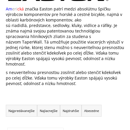
Am
eri
cká
značka Easton patrí medzi absolútnu špičku
výrobcov komponentov pre horské a cestné bicykle, najmä v
oblasti karbónových komponentov, ako
sú riadidlá, predstavce, sedlovky, kľuky, vidlice a ráfiky. Je
známa najmä svojou patentovanou technológiou
spracovania hliníkových zliatin za studena s
názvom TaperWall. Tá umožňuje použitie viacerých výstuží v
jednej rúrke, ktorej stenu možno s neuveriteľnou presnosťou
zosilniť alebo stenčiť kdekoľvek po celej dĺžke. Vďaka tomu
výrobky Easton spájajú vysokú pevnosť, odolnosť a nízku
hmotnosť.
s neuveriteľnou presnosťou zosilniť alebo stenčiť kdekoľvek
po celej dĺžke. Vďaka tomu výrobky Easton spájajú vysokú
pevnosť, odolnosť a nízku hmotnosť.
R
a
Najpredávanejšie
Najlacnejšie
Najdrahšie
Abecedne
d
e
V