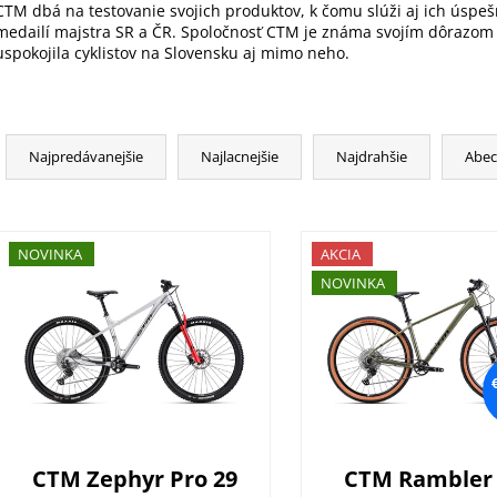
CTM dbá na testovanie svojich produktov, k čomu slúži aj ich úspeš
medailí majstra SR a ČR. Spoločnosť CTM je známa svojím dôrazom n
uspokojila cyklistov na Slovensku aj mimo neho.
R
a
Najpredávanejšie
Najlacnejšie
Najdrahšie
Abe
d
e
V
n
ý
NOVINKA
AKCIA
i
p
NOVINKA
e
i
p
s
r
p
o
r
d
o
u
d
k
CTM Zephyr Pro 29
CTM Rambler 
u