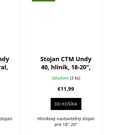
ndy
Stojan CTM Undy
ral,
40, hliník, 18-20",
ý,
čierny
Skladom
(3 ks)
€11,99
DO KOŠÍKA
 stojan
Hliníkový nastaviteľný stojan
pre 18''-20''