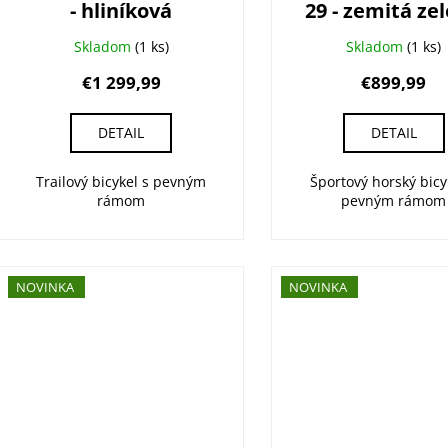
t
- hliníková
29 - zemitá ze
k
o
t
Skladom
(1 ks)
Skladom
(1 ks)
v
o
€1 299,99
€899,99
v
DETAIL
DETAIL
Trailový bicykel s pevným
Športový horský bicy
rámom
pevným rámom
NOVINKA
NOVINKA