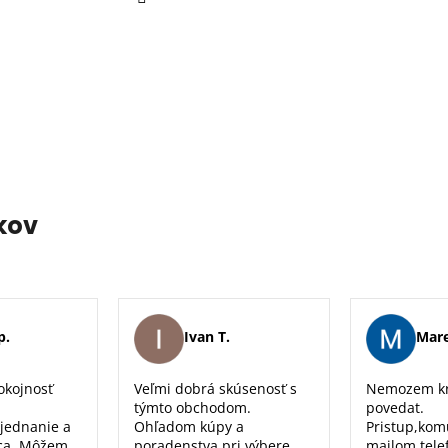
p
i
s
u
kov
p.
Ivan T.
Mare
okojnosť
Veľmi dobrá skúsenosť s
Nemozem kr
týmto obchodom.
povedat.
 jednanie a
Ohľadom kúpy a
Pristup,kom
ca. Môžem
poradenstva pri výbere
mailom,tele