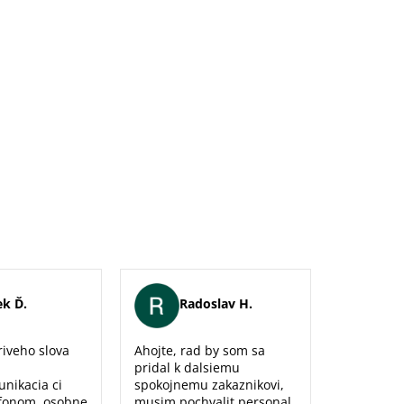
k Ď.
Radoslav H.
Er
iveho slova
Ahojte, rad by som sa
Maximálna
pridal k dalsiemu
naozaj sm
unikacia ci
spokojnemu zakaznikovi,
predajne,
fonom, osobne
musim pochvalit personal
poradenst