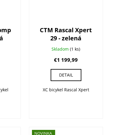
Comp
CTM Rascal Xpert
ná
29 - zelená
ná
Skladom
(1 ks)
€1 199,99
DETAIL
cykel
XC bicykel Rascal Xpert
NOVINKA