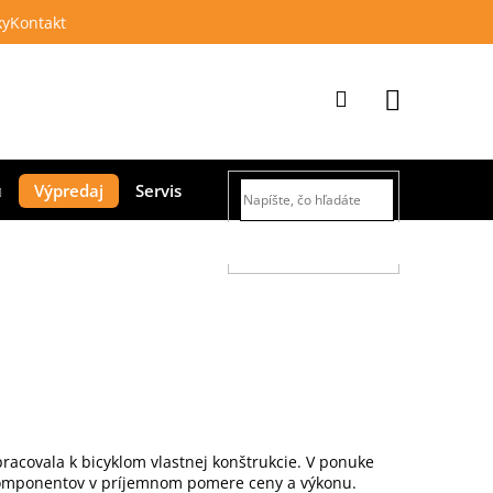
ky
Kontakt
Prihlásenie
Nákupný
Výpredaj
Servis
košík
HĽADAŤ
pracovala k bicyklom vlastnej konštrukcie. V ponuke
 a komponentov v príjemnom pomere ceny a výkonu.