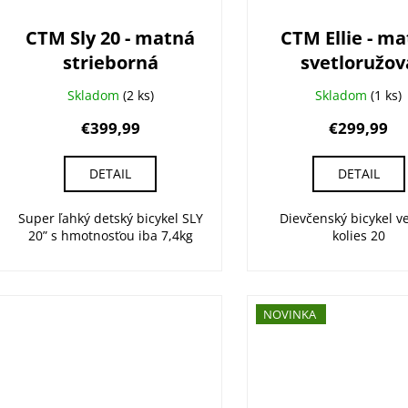
CTM Sly 20 - matná
CTM Ellie - m
strieborná
svetloružov
Skladom
(2 ks)
Skladom
(1 ks)
€399,99
€299,99
DETAIL
DETAIL
Super ľahký detský bicykel SLY
Dievčenský bicykel ve
20” s hmotnosťou iba 7,4kg
kolies 20
NOVINKA