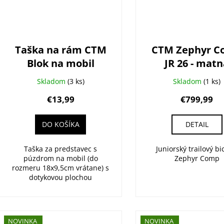
Taška na rám CTM
CTM Zephyr 
Blok na mobil
JR 26 - mat
zemitá zele
Skladom
(3 ks)
Skladom
(1 ks)
€13,99
€799,99
DO KOŠÍKA
DETAIL
Taška za predstavec s
Juniorský trailový bi
púzdrom na mobil (do
Zephyr Comp
rozmeru 18x9,5cm vrátane) s
dotykovou plochou
NOVINKA
NOVINKA