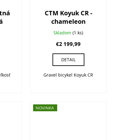
atná
CTM Koyuk CR -
á
chameleon
Skladom
(1 ks)
€2 199,99
DETAIL
ľkosť
Gravel bicykel Koyuk CR
NOVINKA