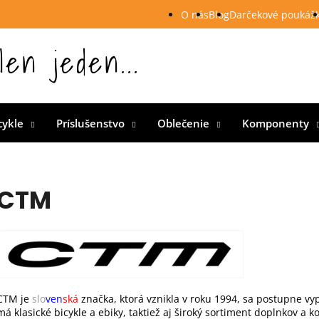
O nás
Blog
Darčekové poukáž
len jeden...
 Slovensku
cykle
Príslušenstvo
Oblečenie
Komponenty
CTM
CTM je
slo
ven
ská
značka, ktorá vznikla v roku 1994, sa postupne vy
má klasické bicykle a ebiky, taktiež aj široký sortiment doplnkov