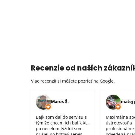
Recenzie od našich zákazní
Viac recenzií si môžete pozrieť na
Google
.
Maroš Š.
matej 
Bajk som dal do servisu s
Maximálna sp
tým že chcem ich balík XL ,
ústretovosť a
po necelom týždni som
profesionálne
prišiel po hotový servis.
odvedená prá