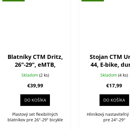
Blatníky CTM Dritz,
Stojan CTM U
26"-29", eMTB,
44, E-bike, du
čierna
nastaviteľn
Skladom
(2 ks)
Skladom
(4 ks)
čierny
€39,99
€17,99
DO KOŠÍKA
DO KOŠÍKA
Plastový set flexibilných
Hliníkový nastaviteľný
blatníkov pre 26"-29" bicykle
pre 24''-29''