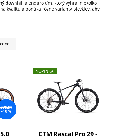
ný downhill a enduro tím, ktorý vyhral niekoľko
a kvalitu a ponúka rôzne varianty bicyklov, aby
cedne
NOVINKA
€999,99
–10 %
5.0
CTM Rascal Pro 29 -