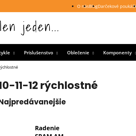
O nás
Blog
Darčekové poukáž
len jeden...
 Slovensku
cykle
Príslušenstvo
Oblečenie
Komponenty
rýchlostné
10-11-12 rýchlostné
Najpredávanejšie
Radenie