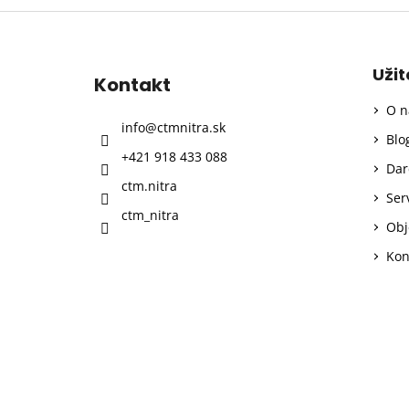
Z
á
p
Uži
Kontakt
ä
O n
t
info
@
ctmnitra.sk
i
Blo
+421 918 433 088
e
Dar
ctm.nitra
Ser
ctm_nitra
Obj
Kon