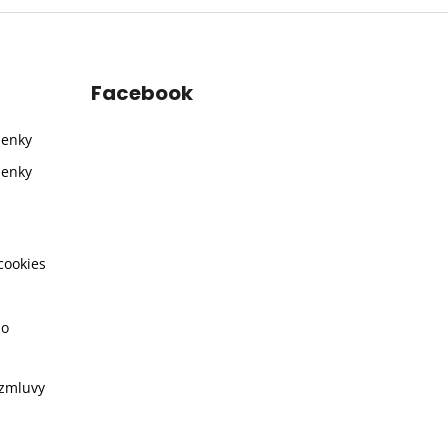
Facebook
ienky
ienky
cookies
ho
 zmluvy