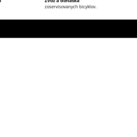
í
Zvoz a donáška
zoservisovanych bicyklov.