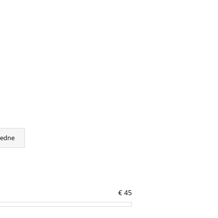
cedne
€
45