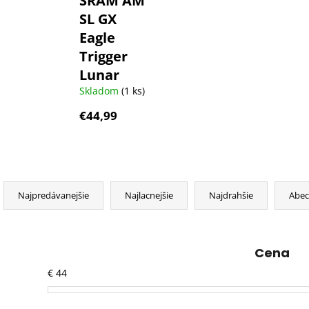
SRAM AM
SL GX
Eagle
Trigger
Lunar
Skladom
(1 ks)
€44,99
R
a
Najpredávanejšie
Najlacnejšie
Najdrahšie
Abe
d
e
n
Cena
i
€
44
e
p