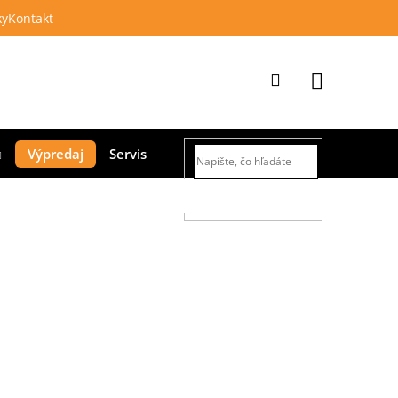
ky
Kontakt
Prihlásenie
Nákupný
Výpredaj
Servis
košík
HĽADAŤ