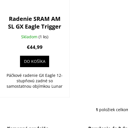
o
d
Radenie SRAM AM
u
SL GX Eagle Trigger
k
Lunar
t
Skladom
(1 ks)
o
€44,99
v
DO KOŠÍKA
Páčkové radenie GX Eagle 12-
stupňovú zadné so
samostatnou objímkou Lunar
1
položiek celko
O
v
l