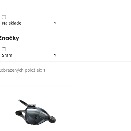
r
o
d
Na sklade
1
u
k
Značky
t
o
Sram
1
v
Zobrazených položiek:
1
V
ý
p
i
s
p
r